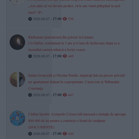
„Am știut că vei deveni jucător, că te-am văzut plângând la acel
meci“ (P)
2026.08.07 -
17:00
539
Răzbunare periculoasă din gelozie la Limanu
Un bărbat, condamnat la 3 ani și 6 luni de închisoare după ce a
incendiat camera tehnică a fostei soacre
2026.08.07 -
17:00
449
Iulian Gropoșilă și Niculae Peride, implicați într-un proces privind
un apartament deținut în coproprietate. Cazul este la Tribunalul
Constanța
2026.08.07 -
17:00
447
Clubul Sportiv Axiopolis Cernavodă lansează o licitație de aproape
800.000 de lei pentru a contracta o firmă de curățenie
(DOCUMENTE)
2026.08.07 -
17:00
420