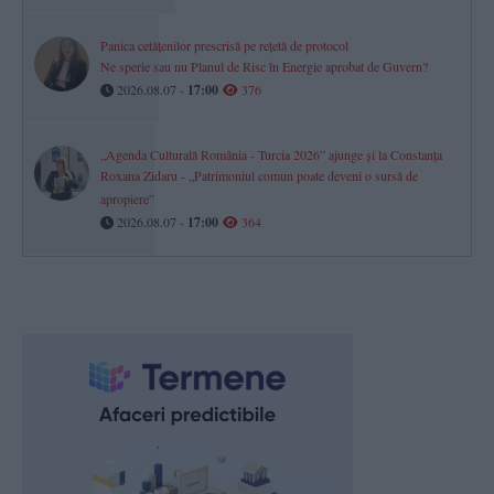
Panica cetățenilor prescrisă pe rețetă de protocol
Ne sperie sau nu Planul de Risc în Energie aprobat de Guvern?
2026.08.07 -
17:00
376
„Agenda Culturală România - Turcia 2026” ajunge și la Constanța
Roxana Zidaru - „Patrimoniul comun poate deveni o sursă de
apropiere”
2026.08.07 -
17:00
364