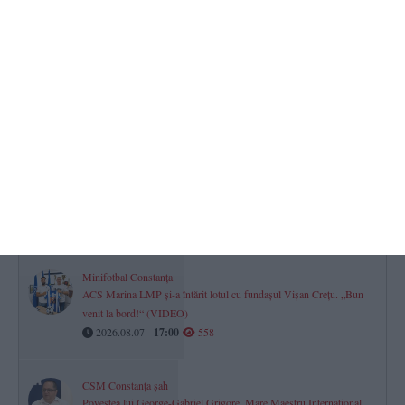
TOP STIRI
Răzbunare grotească la Constanța
A stropit-o cu urină într-un magazin, iar familia a devastat o casă
cu bâte și mese. Liderul atacului, trimis după gratii
2026.08.07 -
17:00
1240
Justiție Constanța
Cine sunt cei 186 de judecători care împart dreptatea în Constanța
și Tulcea?
2026.08.07 -
17:00
817
Minifotbal Constanța
ACS Marina LMP și-a întărit lotul cu fundașul Vișan Crețu. „Bun
venit la bord!“ (VIDEO)
2026.08.07 -
17:00
558
CSM Constanța șah
Povestea lui George-Gabriel Grigore, Mare Maestru Internațional.