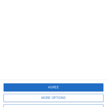
2309
04 Jun, 2022 11:24
Ziua Mediului, sărbătorită la Biblioteca Județeană Constanța. Ce
evenimente vor avea loc
2742
26 Apr, 2021 00:00
Un constănțean susține că a primit 12 amenzi
AGREE
Constanța. Sancțiuni după protestele împotriva restricțiilor anti-Covid.
Acțiunea se mută în instanță
MORE OPTIONS