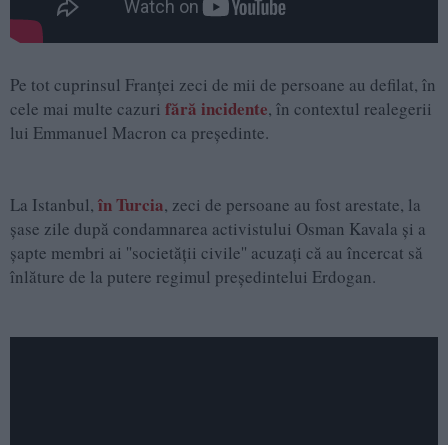
Pe tot cuprinsul Franţei zeci de mii de persoane au defilat, în
fără incidente
cele mai multe cazuri
, în contextul realegerii
lui Emmanuel Macron ca preşedinte.
în Turcia
La Istanbul,
, zeci de persoane au fost arestate, la
şase zile după condamnarea activistului Osman Kavala şi a
şapte membri ai ''societăţii civile'' acuzaţi că au încercat să
înlăture de la putere regimul preşedintelui Erdogan.