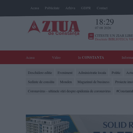
Acasa
Publicitate
Arhiva
GDPR
Contact
18:29
07 08 2026
CITESTE UN ZIAR LIBE
Deschide BIBLIOTECA V
Acasa
Video
In
CONSTANTA
Informa
Deschidere editie
Eveniment
Administratie locala
Politic
Actua
Sedinte de consiliu
Monden
Magazinul de business
Proiecte imo
Coronavirus - ultimele stiri despre epidemia de coronavirus
#Constanta