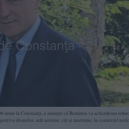
6 iunie la Constanța, a anunțat că România va achiziționa tehn
otriva dronelor, atât aeriene, cât și maritime, în contextul noil