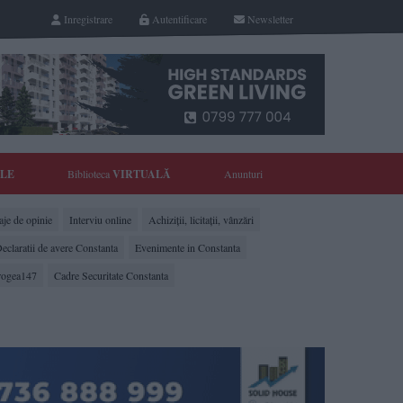
Inregistrare
Autentificare
Newsletter
YLE
Biblioteca
VIRTUALĂ
Anunturi
je de opinie
Interviu online
Achiziții, licitații, vânzări
eclaratii de avere Constanta
Evenimente in Constanta
rogea147
Cadre Securitate Constanta