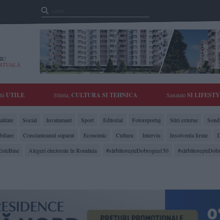
R!
IRTUALĂ
tii
UTILE
Stiinta,
CULTURA SI TEHNICA
Sanatate
SI LIFEST
litate
Social
Invatamant
Sport
Editorial
Fotoreportaj
Stiri externe
Sonda
biliare
Constanteanul suparat
Economic
Cultura
Interviu
Insolventa firme
D
EsteBine
Alegeri electorale în România
#sărbătoreşteDobrogea150
#sărbătoreşteDob