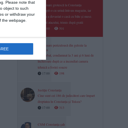
ng.
Please note that
Răzbunare grotescă la Constanța
o object to such
A stropit-o cu urină într-un magazin, iar
ces or withdraw your
familia a devastat o casă cu bâte și mese.
 of the webpage.
Liderul atacului, trimis după gratii
17:00
501
Răzbunare periculoasă din gelozie la
GREE
Limanu
Un bărbat, condamnat la 3 ani și 6 luni de
închisoare după ce a incendiat camera
tehnică a fostei soacre
17:00
198
Justiție Constanța
Cine sunt cei 186 de judecători care împart
dreptatea în Constanța și Tulcea?
17:00
313
CSM Constanța șah