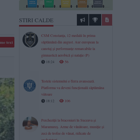
STIRI CALDE
CSM Constanța, 12 medalii în prima
me text
săptămână din august. Aur european la
canotaj și performanțe remarcabile la
gimnastică aerobică și natație (P)
18:24
56
Testele sistemului e-Terra avansează.
Platforma va deveni funcțională săptămâna
viitoare
18:12
106
Percheziții la braconieri în Suceava și
Maramureș. Arme de vânătoare, muniție și
zeci de trofee de vânat, ridicate de
anchetatori