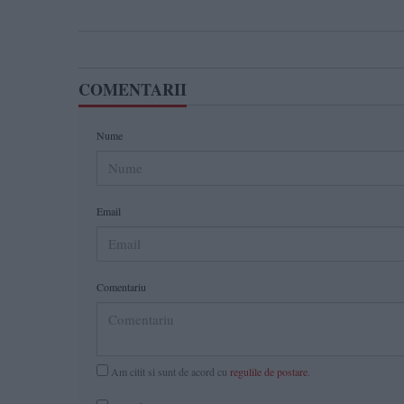
COMENTARII
Nume
Email
Comentariu
Am citit si sunt de acord cu
regulile de postare
.