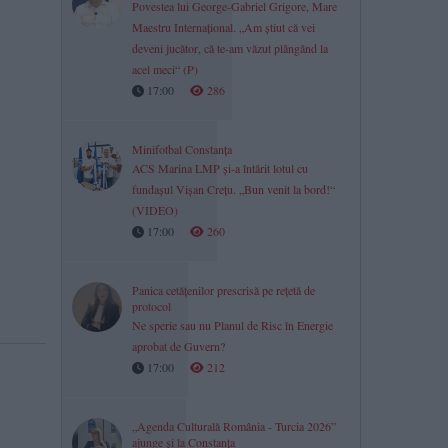
Povestea lui George-Gabriel Grigore, Mare
Maestru Internațional. „Am știut că vei
deveni jucător, că te-am văzut plângând la
acel meci“ (P)
17:00
286
Minifotbal Constanța
ACS Marina LMP și-a întărit lotul cu
fundașul Vișan Crețu. „Bun venit la bord!“
(VIDEO)
17:00
260
Panica cetățenilor prescrisă pe rețetă de
protocol
Ne sperie sau nu Planul de Risc în Energie
aprobat de Guvern?
17:00
212
„Agenda Culturală România - Turcia 2026”
ajunge și la Constanța