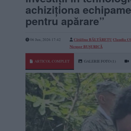
achiziționa echipame
pentru apărare”
Cătălina BĂLTĂREȚU
Claudia 
06 Jun, 2026 17:42
Nicușor BUȘURICĂ
ARTICOL COMPLET
GALERIE FOTO
(1)