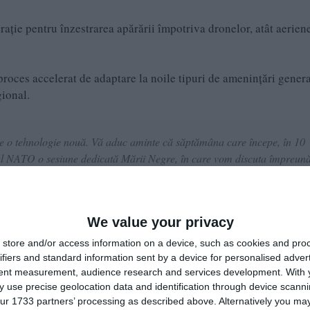
ție pentru înzestrarea apărării împotriva dronelor, atât aeriene
proces accelerat de adaptare la noile tipuri de amenințări gener
gional.
de o tehnologie nouă. Vă aduc aminte că săptămâna care începe, în 10
drul NATO o sesiune dedicată Mării Negre, în care vom discuta împreun
 ameninţările acestea noi la nivelul Mării Negre, dar şi ameninţările car
 Constanța
We value your privacy
store and/or access information on a device, such as cookies and pro
ntru NATO cu participarea Turciei, Bulgariei şi României, iar acest ce
ifiers and standard information sent by a device for personalised adver
ţă rotaţională şi în mod rotaţional va funcţiona în România, la Consta
tent measurement, audience research and services development.
With 
 use precise geolocation data and identification through device scanni
i. România nu este singura ţară care a avut evenimente de tipul acesta 
ur 1733 partners’ processing as described above. Alternatively you may 