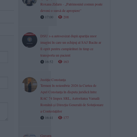
Roxana Zidaru - „Patrimoniul comun poate
deveni o sursă de apropiere”
17:00
208
DSU s-a autosesizat după apariția unor
imagini în care un echipaj al SAJ Bacău ar
fi oprit pentru cumpărături în timp ce
transporta un pacient
16:52
163
Justiție Constanța
Termen în noiembrie 2026 la Curtea de
Apel Constanța în disputa juridică între
RAC 74 Impex SRL, Autoritatea Vamală
Română și Direcția Generală de Soluționare
a Contestațiilor
16:41
177
Guvern