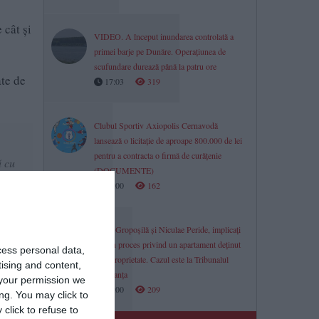
 cât și
VIDEO. A început inundarea controlată a
primei barje pe Dunăre. Operațiunea de
scufundare durează până la patru ore
ate de
17:03
319
Clubul Sportiv Axiopolis Cernavodă
lansează o licitație de aproape 800.000 de lei
pentru a contracta o firmă de curățenie
ă cu
(DOCUMENTE)
e
17:00
162
Iulian Gropoșilă și Niculae Peride, implicați
într-un proces privind un apartament deținut
cess personal data,
ntru
în coproprietate. Cazul este la Tribunalul
tising and content,
nţa.
Constanța
your permission we
17:00
209
ng. You may click to
şi
click to refuse to