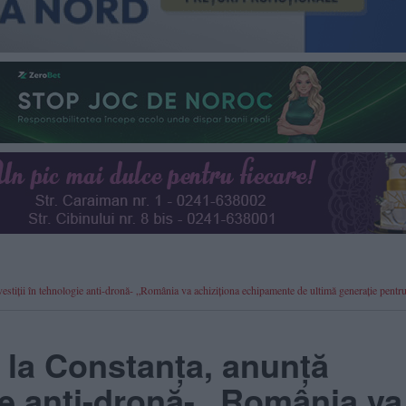
tiții în tehnologie anti-dronă- „România va achiziționa echipamente de ultimă generație pentr
 la Constanța, anunță
gie anti-dronă- „România va