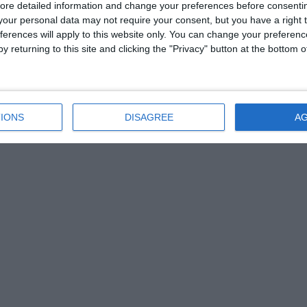
tehnologie.
ore detailed information and change your preferences before consenti
our personal data may not require your consent, but you have a right t
ferences will apply to this website only. You can change your preferen
 la Marea Neagră pentru care vizăm o finanţare din cadrul financiar
y returning to this site and clicking the "Privacy" button at the bottom
tru a defini cadrul juridic, însă el este prezent deja într-o strategie a
.
IONS
DISAGREE
A