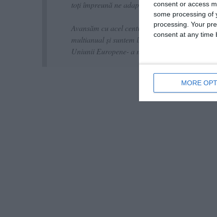
toţi împreună ne adaptăm pentru acest tip de 
consent or access m
some processing of y
processing. Your pre
Avansăm cu acel centru european de securitate
consent at any time b
multianual şi suntem în negociere cu Bulgaria pen
Uniunii Europene- a mai punctat Nicușor Dan
MORE OPT