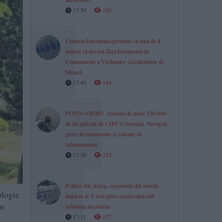
17:59
120
Comisia Europeană propune ca ziua de 8
august să devină Ziua Europeană de
Comemorare a Victimelor Accidentelor de
Muncă
17:40
149
FOTO+VIDEO. Amenzi de peste 250.000
de lei aplicate de CJPC Constanța. Nereguli
grave în restaurante și saloane de
înfrumusețare
17:30
242
Polițist din Argeș, suspendat din funcție
ologie
după ce ar fi fost prins conducând sub
or
influența alcoolului
17:11
177