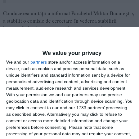
Conducerea unității a informat Parchetul Militar București și
a stabilit o comisie de cercetare în vederea stabilirii
împrejurărilor în care s-a produs evenimentul.
Adaugă-ne ca sursă în Google
We value your privacy
Urmărește-ne pe Google News
We and our
partners
store and/or access information on a
Urmărește-ne pe Whatsapp
device, such as cookies and process personal data, such as
unique identifiers and standard information sent by a device for
personalised advertising and content, advertising and content
Ti-a placut articolul?
measurement, audience research and services development.
With your permission we and our partners may use precise
geolocation data and identification through device scanning. You
may click to consent to our and our 1733 partners’ processing
as described above. Alternatively you may click to refuse to
consent or access more detailed information and change your
preferences before consenting.
Please note that some
processing of your personal data may not require your consent,