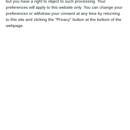
but you have a right to object to such processing. Your
COMENTARII
preferences will apply to this website only. You can change your
preferences or withdraw your consent at any time by returning
to this site and clicking the "Privacy" button at the bottom of the
Nume
webpage.
Email
Comentariu
Am citit si sunt de acord cu
regulile de postare
.
Acest formular colectează numele, e-mailul şi conținutul mesajului, astfel încât
să putem urmări comentariile tale pe site. Nu vom folosi datele tale în alt scop.
Pentru mai multe informaţii, consultă politica noastră de confidenţialitate, unde vei