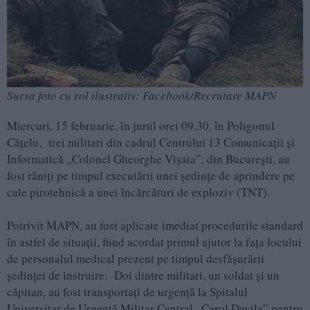
Sursa foto cu rol ilustrativ: Facebook/Recrutare MAPN
Miercuri, 15 februarie, în jurul orei 09.30, în Poligonul
Cățelu, trei militari din cadrul Centrului 13 Comunicații și
Informatică „Colonel Gheorghe Vișata”, din București, au
fost răniți pe timpul executării unei ședințe de aprindere pe
cale pirotehnică a unei încărcături de exploziv (TNT).
Potrivit MAPN, au fost aplicate imediat procedurile standard
în astfel de situaţii, fiind acordat primul ajutor la faţa locului
de personalul medical prezent pe timpul desfăşurării
şedinţei de instruire. Doi dintre militari, un soldat și un
căpitan, au fost transportați de urgenţă la Spitalul
Universitar de Urgență Militar Central „Carol Davila” pentru