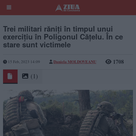
Trei militari răniți în timpul unui
exercițiu în Poligonul Cățelu. În ce
stare sunt victimele
1708
Daniela MOLDOVEANU
15 Feb, 2023 14:09
(1)