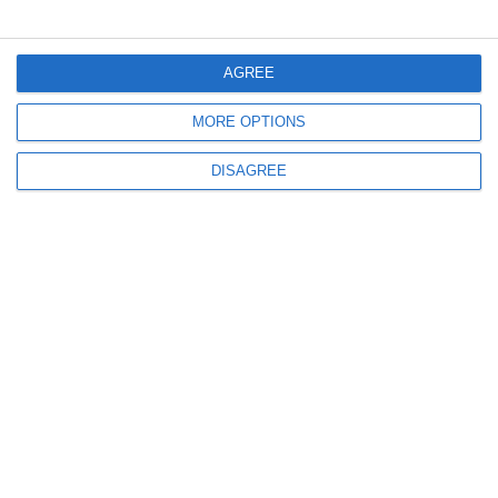
Oficial de la MApN. Care este starea de sănătate a militarilor români răniți
în Afganistan
AGREE
MORE OPTIONS
DISAGREE
7477
24 May, 2019 14:21
UPDATE
Alertă. Cinci militari români au fost răniți în timpul unei misiuni în
Afganistan. În ce stare sunt