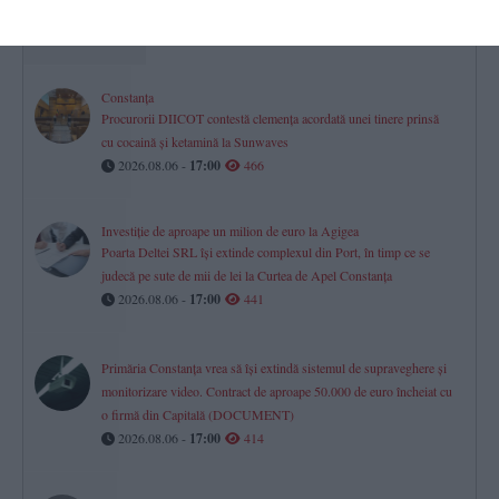
Tomis Mall. Cum s-a mutat viața comercială a orașului
2026.08.06 -
17:00
525
Constanța
Procurorii DIICOT contestă clemența acordată unei tinere prinsă
cu cocaină și ketamină la Sunwaves
2026.08.06 -
17:00
466
Investiție de aproape un milion de euro la Agigea
Poarta Deltei SRL își extinde complexul din Port, în timp ce se
judecă pe sute de mii de lei la Curtea de Apel Constanța
2026.08.06 -
17:00
441
Primăria Constanța vrea să își extindă sistemul de supraveghere și
monitorizare video. Contract de aproape 50.000 de euro încheiat cu
o firmă din Capitală (DOCUMENT)
2026.08.06 -
17:00
414