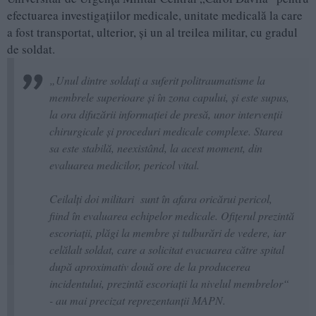
efectuarea investigațiilor medicale, unitate medicală la care
a fost transportat, ulterior, și un al treilea militar, cu gradul
de soldat.
„Unul dintre soldați a suferit politraumatisme la
membrele superioare și în zona capului, și este supus,
la ora difuzării informației de presă, unor intervenții
chirurgicale și proceduri medicale complexe. Starea
sa este stabilă, neexistând, la acest moment, din
evaluarea medicilor, pericol vital.
Ceilalți doi militari sunt în afara oricărui pericol,
fiind în evaluarea echipelor medicale. Ofițerul prezintă
escoriații, plăgi la membre și tulburări de vedere, iar
celălalt soldat, care a solicitat evacuarea către spital
după aproximativ două ore de la producerea
incidentului, prezintă escoriații la nivelul membrelor“
- au mai precizat reprezentanții MAPN.