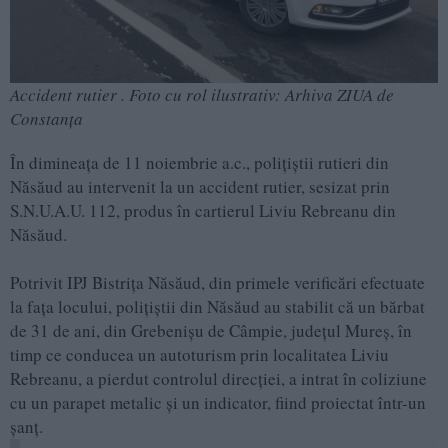
Accident rutier . Foto cu rol ilustrativ: Arhiva ZIUA de
Constanța
În dimineața de 11 noiembrie a.c., polițiștii rutieri din
Năsăud au intervenit la un accident rutier, sesizat prin
S.N.U.A.U. 112, produs în cartierul Liviu Rebreanu din
Năsăud.
Potrivit IPJ Bistrița Năsăud, din primele verificări efectuate
la fața locului, polițiștii din Năsăud au stabilit că un bărbat
de 31 de ani, din Grebenișu de Câmpie, județul Mureș, în
timp ce conducea un autoturism prin localitatea Liviu
Rebreanu, a pierdut controlul direcției, a intrat în coliziune
cu un parapet metalic și un indicator, fiind proiectat într-un
șanț.