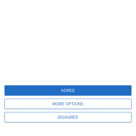
736
27 Dec, 2025 19:43
Accident în județul Bistrița Năsăud! Un bărbat amețit de alcool s-a
răsturnat cu motocrosul
AGREE
MORE OPTIONS
DISAGREE
1486
26 Dec, 2025 08:38
Tragedie în a doua zi de Crăciun