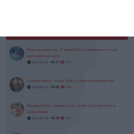
TOP STIRI
Horoscop pentru săptămâna 10 - 16 august 2026. Una dintre zodii
începe săptămâna în forță
2026.08.10 -
08:01
233
Horoscop pentru luni, 10 august 2026. Comunicarea este la cote
înalte pentru unii nativi
2026.08.10 -
08:17
173
Calendar ortodox, 10 iulie 2026. Ce sfinți sunt prăznuiți astăzi
2026.08.10 -
08:08
150
Bacalaureat 2026, sesiunea a doua. Astăzi se dă proba scrisă la
Limba română
2026.08.10 -
08:28
142