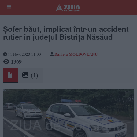
Șofer băut, implicat într-un accident
rutier în județul Bistrița Năsăud
Daniela MOLDOVEANU
11 Nov, 2023 11:00
1369
(1)