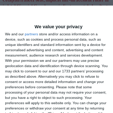
județul Giurgiu! Ce valoare a indicat aparatul alcooltest
Adaugă-ne ca sursă în Google
We value your privacy
Urmărește-ne pe Google News
We and our
partners
store and/or access information on a
Urmărește-ne pe Whatsapp
device, such as cookies and process personal data, such as
unique identifiers and standard information sent by a device for
personalised advertising and content, advertising and content
Ti-a placut articolul?
measurement, audience research and services development.
With your permission we and our partners may use precise
geolocation data and identification through device scanning. You
may click to consent to our and our 1733 partners’ processing
as described above. Alternatively you may click to refuse to
consent or access more detailed information and change your
preferences before consenting.
Please note that some
processing of your personal data may not require your consent,
but you have a right to object to such processing. Your
COMENTARII
preferences will apply to this website only. You can change your
preferences or withdraw your consent at any time by returning