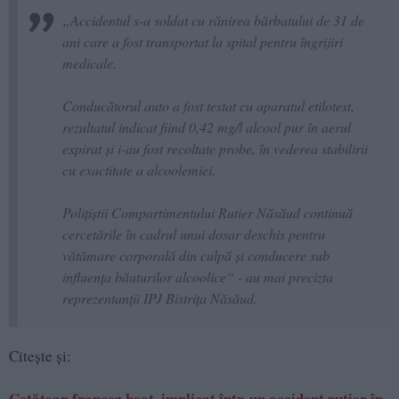
„Accidentul s-a soldat cu rănirea bărbatului de 31 de
ani care a fost transportat la spital pentru îngrijiri
medicale.
Conducătorul auto a fost testat cu aparatul etilotest,
rezultatul indicat fiind 0,42 mg/l alcool pur în aerul
expirat și i-au fost recoltate probe, în vederea stabilirii
cu exactitate a alcoolemiei.
Polițiștii Compartimentului Rutier Năsăud continuă
cercetările în cadrul unui dosar deschis pentru
vătămare corporală din culpă și conducere sub
influența băuturilor alcoolice“ - au mai precizta
reprezentanții IPJ Bistrița Năsăud.
Citește și:
Cetățean francez beat, implicat într-un accident rutier în