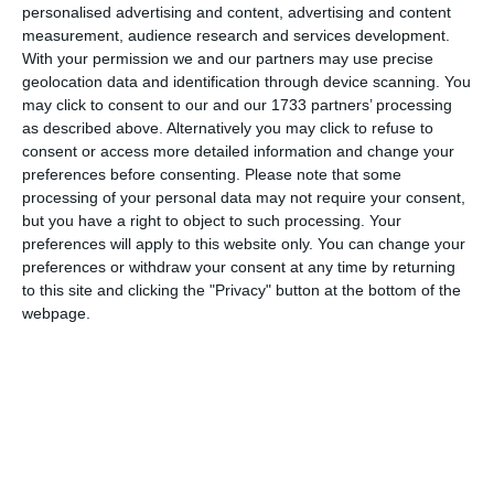
personalised advertising and content, advertising and content
measurement, audience research and services development.
Am citit si sunt de acord cu
regulile de postare
.
With your permission we and our partners may use precise
geolocation data and identification through device scanning. You
Acest formular colectează numele, e-mailul şi conținutul mesajului, astfel încât
may click to consent to our and our 1733 partners’ processing
să putem urmări comentariile tale pe site. Nu vom folosi datele tale în alt scop.
as described above. Alternatively you may click to refuse to
Pentru mai multe informaţii, consultă politica noastră de confidenţialitate, unde vei
consent or access more detailed information and change your
primi mai multe privind informaţii despre cum și de ce stocăm datele tale.
preferences before consenting.
Please note that some
processing of your personal data may not require your consent,
Posteaza comentariul
but you have a right to object to such processing. Your
preferences will apply to this website only. You can change your
preferences or withdraw your consent at any time by returning
to this site and clicking the "Privacy" button at the bottom of the
webpage.
ARTICOLE ASEMANATOARE