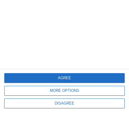
656
24 Jun, 2026 14:55
Verdict în dosarul ARSVOM
Fostul director Daniel Manole, condamnat la 3 ani de închisoare cu
suspendare după ce a recunoscut mita
AGREE
MORE OPTIONS
575
24 Jun, 2026 09:13
DISAGREE
Ziua deciziei la Tribunalul Constanța
Instanța se pronunță asupra acordului de recunoaștere a vinovăției semnat
de fostul director ARSVOM, Daniel Manole