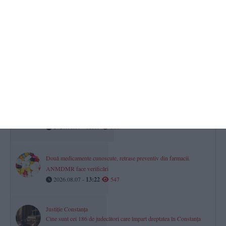
persoană dispărută în mare, între Tuzla și Costinești
2026.08.07 -
11:17
590
RAJA SA
Avarie pe aleea Topolog din Constanța. Mai mulți consumatori au
rămas fără apă la robinete
2026.08.07 -
08:46
582
Horoscop pentru vineri, 07 august 2026. O zi a prudenței,
deciziilor financiare și dialogului în relații
2026.08.07 -
08:07
580
Două medicamente cunoscute, retrase preventiv din farmacii.
ANMDMR face verificări
2026.08.07 -
13:22
547
Justiție Constanța
Cine sunt cei 186 de judecători care împart dreptatea în Constanța