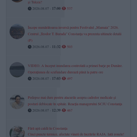
și Tulcea?
2026.08.07 -
17:00
537
Începe numărătoarea inversă pentru Festivalul „Mamaia” 2026.
Centrul „Teodor T. Burada” Constanța va prezenta ultimele detalii
(P)
2026.08.07 -
11:32
503
VIDEO. A început inundarea controlată a primei barje pe Dunăre.
Operațiunea de scufundare durează până la patru ore
2026.08.07 -
17:03
497
Pedepse mai dure pentru atacurile asupra cadrelor medicale și
posturi deblocate în spitale. Reacția managerului SCJU Constanța
2026.08.07 -
12:39
467
Fără apă caldă în Constanța
Cinci puncte termice, afectate vineri de lucrările RAJA. Iată zonele!