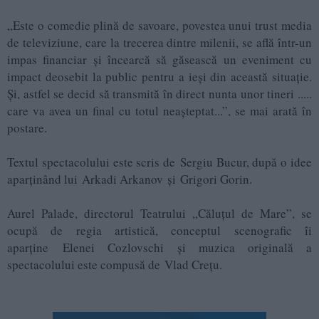
„Este o comedie plină de savoare, povestea unui trust media
de televiziune, care la trecerea dintre milenii, se află într-un
impas financiar și încearcă să găsească un eveniment cu
impact deosebit la public pentru a ieși din această situație.
Și, astfel se decid să transmită în direct nunta unor tineri .....
care va avea un final cu totul neașteptat...”, se mai arată în
postare.
Textul spectacolului este scris de Sergiu Bucur, după o idee
aparținând lui Arkadi Arkanov și Grigori Gorin.
Aurel Palade, directorul Teatrului „Căluțul de Mare”, se
ocupă de regia artistică, conceptul scenografic îi
aparține Elenei Cozlovschi și muzica originală a
spectacolului este compusă de Vlad Crețu.