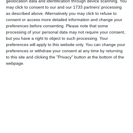
geolocation data and identification through device scanning. You
Ciolan.
may click to consent to our and our 1733 partners’ processing
as described above. Alternatively you may click to refuse to
După această premieră, Teatrul „Căluțul de Mare” Constanța
consent or access more detailed information and change your
va prezenta duminică, 28 ianuarie, de la ora 10:30,
preferences before consenting.
Please note that some
spectacolul pentru copii de vârsta 3+ „Poveste cu scufița
processing of your personal data may not require your consent,
roșie”, o adaptare după Charles Perrault.
but you have a right to object to such processing. Your
preferences will apply to this website only. You can change your
preferences or withdraw your consent at any time by returning
Regia și scenariul este semnat de Valentin Dobrescu,
to this site and clicking the "Privacy" button at the bottom of the
scenografia îi aparține aceluiași Valentin Dobrescu, iar
webpage.
muzica lui Radu Alin Macovei Moraru.
În distribuție sunt: Rovena Paraschivoi, Daniel Minciună,
Grațian Prisacariu, Claudia Brădescu și Ion Ciolan.
Citește și:
Spectacol de comedie la Teatrul pentru Copii și Tineret
Constanța „Căluțul de Mare”. Când are loc premiera
„Nuntă, caut mire și mireasă” (GALERIE FOTO)