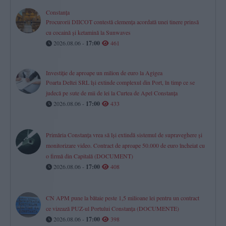
Constanța
Procurorii DIICOT contestă clemența acordată unei tinere prinsă
cu cocaină și ketamină la Sunwaves
2026.08.06 -
17:00
461
Investiție de aproape un milion de euro la Agigea
Poarta Deltei SRL își extinde complexul din Port, în timp ce se
judecă pe sute de mii de lei la Curtea de Apel Constanța
2026.08.06 -
17:00
433
Primăria Constanța vrea să își extindă sistemul de supraveghere și
monitorizare video. Contract de aproape 50.000 de euro încheiat cu
o firmă din Capitală (DOCUMENT)
2026.08.06 -
17:00
408
CN APM pune la bătaie peste 1,5 milioane lei pentru un contract
ce vizează PUZ-ul Portului Constanța (DOCUMENTE)
2026.08.06 -
17:00
398