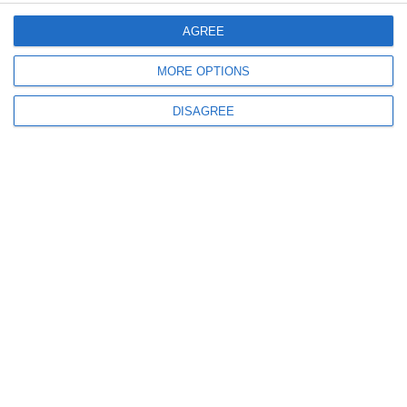
AGREE
MORE OPTIONS
DISAGREE
647
15 May, 2026 16:14
Teatrul „Căluțul de mare” Constanța invită copiii la o nouă aventură plină
de magie
815
09 May, 2026 19:53
Peripeții și lecții de viață la Teatrul „Căluțul de Mare” Constanța în
spectacolul „Pisica doldora de bani și nepoții ei orfani”