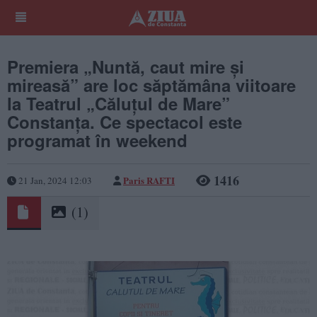
Premiera „Nuntă, caut mire și
mireasă” are loc săptămâna viitoare
la Teatrul „Căluțul de Mare”
Constanța. Ce spectacol este
programat în weekend
1416
Paris RAFTI
21 Jan, 2024 12:03
(1)