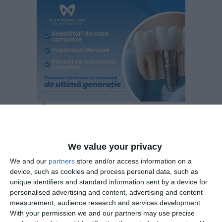
We value your privacy
Actorii regăsiți în distribuție sunt: Denisa Iova, Sergiu
We and our
partners
store and/or access information on a
Bucur, Emanuel Cristoiu, Rovena Paraschivoi, Radu
device, such as cookies and process personal data, such as
Niculescu, Cătălina Oțeleanu, Adi Gheo, Inga
unique identifiers and standard information sent by a device for
Marcu, Tiberiu Roșu, Clara Ghiuvelechian, Dan
personalised advertising and content, advertising and content
Cojocaru, Daniel Minciună, Andrei Stroescu, Lică
measurement, audience research and services development.
Gherghilescu, Leticia Albu, Grațian Prisacariu și Ion
With your permission we and our partners may use precise