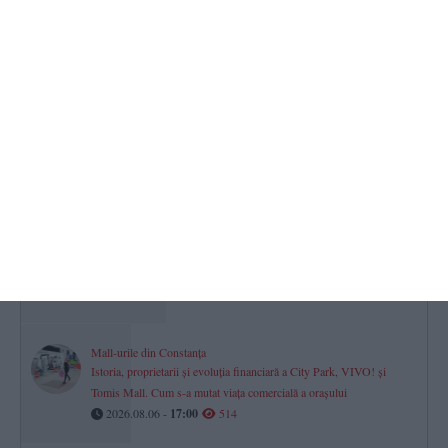
Lista completă a șefilor din justiția dobrogeană
Peste jumătate din conducerea instanțelor și parchetelor este
asigurată prin delegare
2026.08.06 -
17:00
1894
Turneul Memorial „Doru Ghimeș“ 2026 s-a disputat la Mamaia.
„Vei rămâne mereu parte din echipa noastră!“ (GALERIE FOTO)
2026.08.06 -
17:00
769
Farul Constanța întâlnește ultima clasată
Gheorghe Popescu - „Vom avea meci greu. Csikszereda va veni
să-și vândă foarte scump pielea“
2026.08.06 -
17:00
677
Mall-urile din Constanța
Istoria, proprietarii și evoluția financiară a City Park, VIVO! și
Tomis Mall. Cum s-a mutat viața comercială a orașului
2026.08.06 -
17:00
514