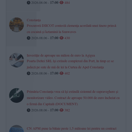
2026.08.06 -
17:00
484
Constanța
Procurorii DIICOT contestă clemența acordată unei tinere prinsă
cu cocaină și ketamină la Sunwaves
2026.08.06 -
17:00
430
Investiție de aproape un milion de euro la Agigea
Poarta Deltei SRL își extinde complexul din Port, în timp ce se
judecă pe sute de mii de lei la Curtea de Apel Constanța
2026.08.06 -
17:00
402
Primăria Constanța vrea să își extindă sistemul de supraveghere și
monitorizare video. Contract de aproape 50.000 de euro încheiat cu
o firmă din Capitală (DOCUMENT)
2026.08.06 -
17:00
382
CN APM pune la bătaie peste 1,5 milioane lei pentru un contract