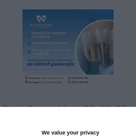
Duminică, 18 august – de la orele 10:00, 11:00, 18:00 și
19:00.
o
„«Bubu la mare» este
călătorie muzicală multi-senzorială,
We value your privacy