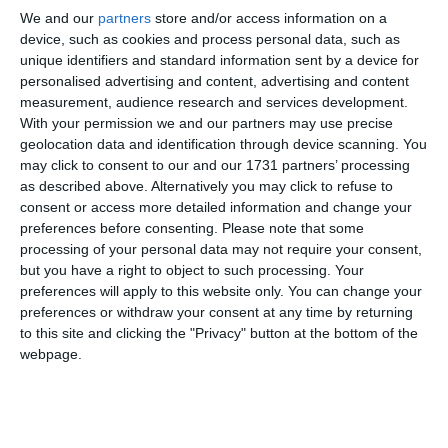
într-un spațiu sigur pentru copii, cu un decor conceput
We and our
partners
store and/or access information on a
special pentru a le oferi libertate de mișcare, un scenariu ce
device, such as cookies and process personal data, such as
le dezvoltă inteligența emoțională și pune la dispoziția
unique identifiers and standard information sent by a device for
părinților un set de jocuri. Bubu este simbolul educației
personalised advertising and content, advertising and content
culturale timpurii și cel mai bun prieten al celor mici”, mai
measurement, audience research and services development.
menționează Teatrul de Stat Constanța, organizatorul SEAS
With your permission we and our partners may use precise
2024.
geolocation data and identification through device scanning. You
may click to consent to our and our 1731 partners’ processing
as described above. Alternatively you may click to refuse to
Mihaela Michailov, critic de teatru, dramaturg, profesoară la
consent or access more detailed information and change your
UNATC București, are o perspectivă interesantă asupra
preferences before consenting.
Please note that some
teatrului pentru copii:
processing of your personal data may not require your consent,
„Spectacolele pentru copii sunt baza formării inteligenței
but you have a right to object to such processing. Your
critice și sensibilității nu doar ale publicului de mâine, ci în
preferences will apply to this website only. You can change your
special ale publicului de azi. Pentru că ne dorim copii
preferences or withdraw your consent at any time by returning
to this site and clicking the "Privacy" button at the bottom of the
capabili să gândească cu mințile lor. Iar teatrul este unul
webpage.
dintre acele locuri în care poți forma percepții critice și poți
dezvolta empatia și universul sensibil al unui copil. De-asta
cred că spectacolele pentru copii trebuie făcute cu enormă
responsabilitate și respect pentru cei și cele care le privesc.