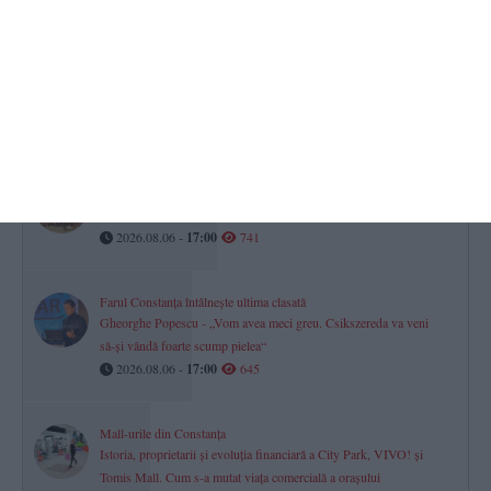
TOP STIRI
Lista completă a șefilor din justiția dobrogeană
Peste jumătate din conducerea instanțelor și parchetelor este
asigurată prin delegare
2026.08.06 -
17:00
1697
Turneul Memorial „Doru Ghimeș“ 2026 s-a disputat la Mamaia.
„Vei rămâne mereu parte din echipa noastră!“ (GALERIE FOTO)
2026.08.06 -
17:00
741
Farul Constanța întâlnește ultima clasată
Gheorghe Popescu - „Vom avea meci greu. Csikszereda va veni
să-și vândă foarte scump pielea“
2026.08.06 -
17:00
645
Mall-urile din Constanța
Istoria, proprietarii și evoluția financiară a City Park, VIVO! și
Tomis Mall. Cum s-a mutat viața comercială a orașului