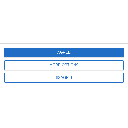
532
24 Jun, 2026 09:28
24 iunie la Constanța de-a lungul timpului
Problema huliganilor și pasivitatea forțelor de ordine
AGREE
MORE OPTIONS
542
23 Jun, 2026 10:00
DISAGREE
23 iunie la Constanța de-a lungul timpului
Jurnalul unei britanice stabilite în urbea tomitană