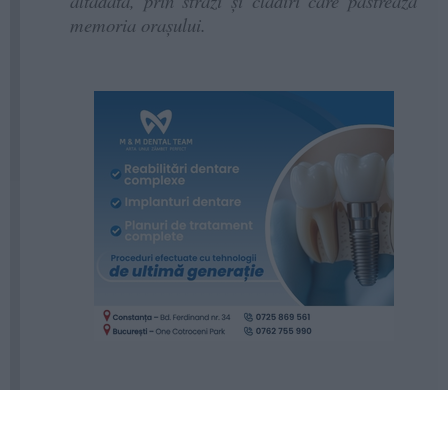
altădată, prin străzi și clădiri care păstrează
memoria orașului.
Vă așteptăm cu drag!”, transmit reprezentanții
muzeului.