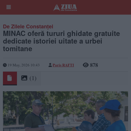
De Zilele Constanței
MINAC oferă tururi ghidate gratuite
dedicate istoriei uitate a urbei
tomitane
878
Paris RAFTI
19 May, 2026 10:43
(1)