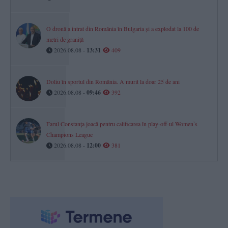
O dronă a intrat din România în Bulgaria și a explodat la 100 de
metri de graniță
2026.08.08 -
13:31
409
Doliu în sportul din România. A murit la doar 25 de ani
2026.08.08 -
09:46
392
Farul Constanța joacă pentru calificarea în play-off-ul Womenʼs
Champions League
2026.08.08 -
12:00
381