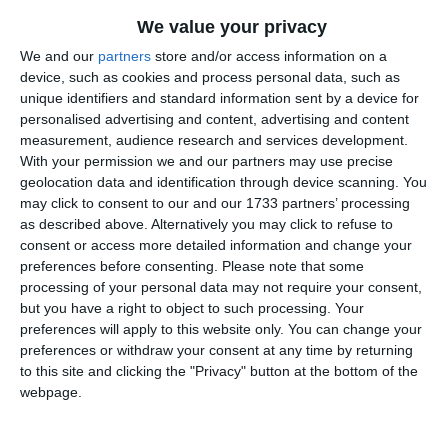
We value your privacy
We and our
partners
store and/or access information on a
Citește și:
device, such as cookies and process personal data, such as
MINA Constanța participă la Noaptea Muzeelor 2026.
unique identifiers and standard information sent by a device for
personalised advertising and content, advertising and content
Publicul este invitat la o experiență desfășurată simultan
measurement, audience research and services development.
în cinci obiective muzeale
With your permission we and our partners may use precise
geolocation data and identification through device scanning. You
may click to consent to our and our 1733 partners’ processing
Adaugă-ne ca sursă în Google
as described above. Alternatively you may click to refuse to
consent or access more detailed information and change your
Urmărește-ne pe Google News
preferences before consenting.
Please note that some
processing of your personal data may not require your consent,
Urmărește-ne pe Whatsapp
but you have a right to object to such processing. Your
preferences will apply to this website only. You can change your
preferences or withdraw your consent at any time by returning
Ti-a placut articolul?
to this site and clicking the "Privacy" button at the bottom of the
webpage.