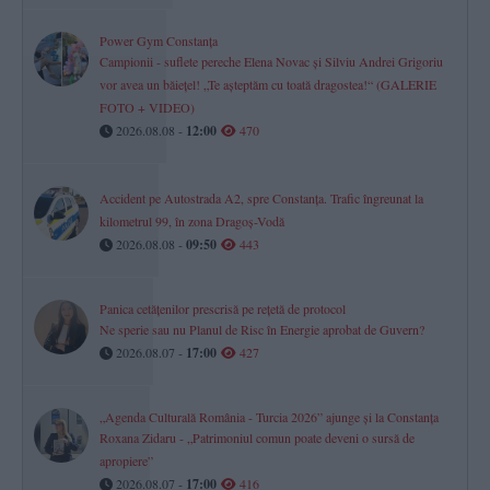
Power Gym Constanța
Campionii - suflete pereche Elena Novac și Silviu Andrei Grigoriu
vor avea un băiețel! „Te așteptăm cu toată dragostea!“ (GALERIE
FOTO + VIDEO)
2026.08.08 -
12:00
470
Accident pe Autostrada A2, spre Constanța. Trafic îngreunat la
kilometrul 99, în zona Dragoș-Vodă
2026.08.08 -
09:50
443
Panica cetățenilor prescrisă pe rețetă de protocol
Ne sperie sau nu Planul de Risc în Energie aprobat de Guvern?
2026.08.07 -
17:00
427
„Agenda Culturală România - Turcia 2026” ajunge și la Constanța
Roxana Zidaru - „Patrimoniul comun poate deveni o sursă de
apropiere”
2026.08.07 -
17:00
416