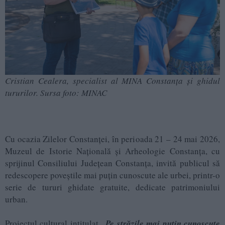
Cristian Cealera, specialist al MINA Constanța și ghidul
tururilor. Sursa foto: MINAC
Cu ocazia Zilelor Constanței, în perioada 21 – 24 mai 2026,
Muzeul de Istorie Națională și Arheologie Constanța, cu
sprijinul Consiliului Județean Constanța, invită publicul să
redescopere poveștile mai puțin cunoscute ale urbei, printr-o
serie de tururi ghidate gratuite, dedicate patrimoniului
urban.
Proiectul cultural intitulat
„Pe străzile mai puțin cunoscute