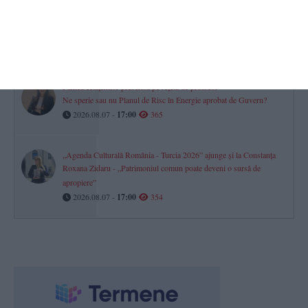
Clubul Sportiv Axiopolis Cernavodă lansează o licitație de aproape
800.000 de lei pentru a contracta o firmă de curățenie
(DOCUMENTE)
2026.08.07 -
17:00
414
Panica cetățenilor prescrisă pe rețetă de protocol
Ne sperie sau nu Planul de Risc în Energie aprobat de Guvern?
2026.08.07 -
17:00
365
„Agenda Culturală România - Turcia 2026” ajunge și la Constanța
Roxana Zidaru - „Patrimoniul comun poate deveni o sursă de
apropiere”
2026.08.07 -
17:00
354