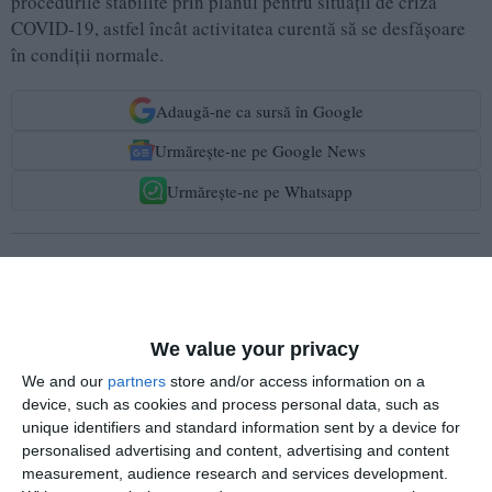
procedurile stabilite prin planul pentru situații de criză
COVID-19, astfel încât activitatea curentă să se desfășoare
în condiții normale.
Adaugă-ne ca sursă în Google
Urmărește-ne pe Google News
Urmărește-ne pe Whatsapp
Ti-a placut articolul?
We value your privacy
We and our
partners
store and/or access information on a
device, such as cookies and process personal data, such as
unique identifiers and standard information sent by a device for
personalised advertising and content, advertising and content
COMENTARII
measurement, audience research and services development.