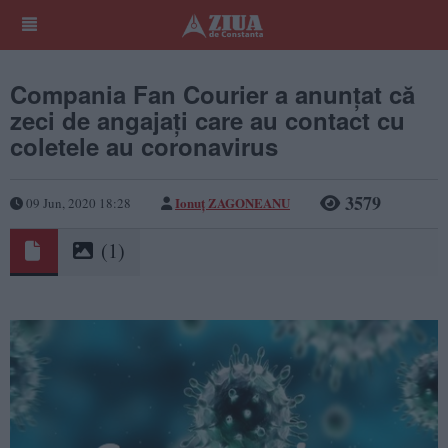
Compania Fan Courier a anunțat că
zeci de angajați care au contact cu
coletele au coronavirus
3579
Ionuț ZAGONEANU
09 Jun, 2020 18:28
(1)