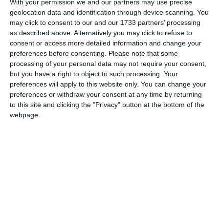
With your permission we and our partners may use precise
geolocation data and identification through device scanning. You
Nume
may click to consent to our and our 1733 partners’ processing
as described above. Alternatively you may click to refuse to
consent or access more detailed information and change your
preferences before consenting.
Please note that some
Email
processing of your personal data may not require your consent,
but you have a right to object to such processing. Your
preferences will apply to this website only. You can change your
preferences or withdraw your consent at any time by returning
Comentariu
to this site and clicking the "Privacy" button at the bottom of the
webpage.
Am citit si sunt de acord cu
regulile de postare
.
Acest formular colectează numele, e-mailul şi conținutul mesajului, astfel încât
să putem urmări comentariile tale pe site. Nu vom folosi datele tale în alt scop.
Pentru mai multe informaţii, consultă politica noastră de confidenţialitate, unde vei
primi mai multe privind informaţii despre cum și de ce stocăm datele tale.