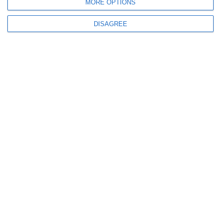
MORE OPTIONS
O femeie de aproximativ 60 de ani, infectată cu Covid 19 a murit în ultima
săptămână (DOCUMENT)
DISAGREE
1409
26 Jan, 2025 16:03
CIA pune sub semnul întrebării originea COVID-19. Este „mai probabil”
că a provenit dintr-un laborator nu din natură