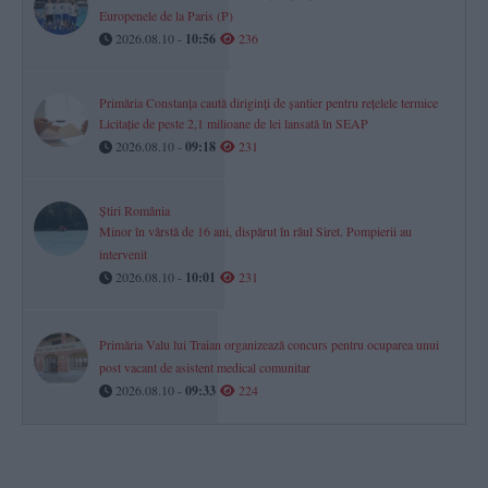
Europenele de la Paris (P)
2026.08.10 -
10:56
236
Primăria Constanța caută diriginți de șantier pentru rețelele termice
Licitație de peste 2,1 milioane de lei lansată în SEAP
2026.08.10 -
09:18
231
Știri România
Minor în vârstă de 16 ani, dispărut în râul Siret. Pompierii au
intervenit
2026.08.10 -
10:01
231
Primăria Valu lui Traian organizează concurs pentru ocuparea unui
post vacant de asistent medical comunitar
2026.08.10 -
09:33
224