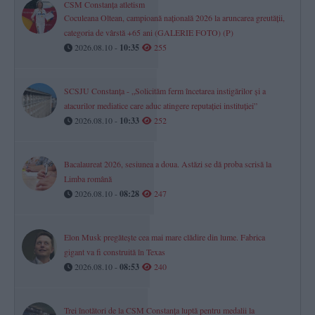
CSM Constanța atletism
Coculeana Oltean, campioană națională 2026 la aruncarea greutății,
categoria de vârstă +65 ani (GALERIE FOTO) (P)
2026.08.10 -
10:35
255
SCSJU Constanța - „Solicităm ferm încetarea instigărilor și a
atacurilor mediatice care aduc atingere reputației instituției”
2026.08.10 -
10:33
252
Bacalaureat 2026, sesiunea a doua. Astăzi se dă proba scrisă la
Limba română
2026.08.10 -
08:28
247
Elon Musk pregătește cea mai mare clădire din lume. Fabrica
gigant va fi construită în Texas
2026.08.10 -
08:53
240
Trei înotători de la CSM Constanța luptă pentru medalii la