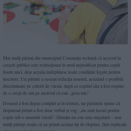
Mai mulți părinți din municipiul Constanța reclamă că accesul la
creșele publice este restricționat în mod nejustificat pentru copiii
foarte mici, deși aceștia îndeplinesc toate condițiile legale pentru
înscriere. Un părinte a sesizat redacția noastră, acuzând o posibilă
discriminare pe criterii de vârstă, după ce copilul său a fost respins
de o creșă de stat pe motivul că este „prea mic”.
Dosarul a fost depus complet și în termen, iar părintele spune că
răspunsul primit a fost doar verbal și vag: „nu sunt locuri pentru
copiii sub o anumită vârstă”. Situația nu este una singulară – mai
mulți părinți susțin că au primit același tip de răspuns, fără explicații