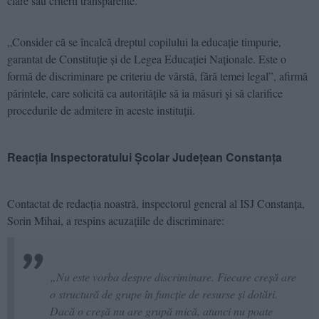
clare sau criterii transparente.
„Consider că se încalcă dreptul copilului la educație timpurie,
garantat de Constituție și de Legea Educației Naționale. Este o
formă de discriminare pe criteriu de vârstă, fără temei legal”, afirmă
părintele, care solicită ca autoritățile să ia măsuri și să clarifice
procedurile de admitere în aceste instituții.
Reacția Inspectoratului Școlar Județean Constanța
Contactat de redacția noastră, inspectorul general al ISJ Constanța,
Sorin Mihai, a respins acuzațiile de discriminare:
„Nu este vorba despre discriminare. Fiecare creșă are
o structură de grupe în funcție de resurse și dotări.
Dacă o creșă nu are grupă mică, atunci nu poate