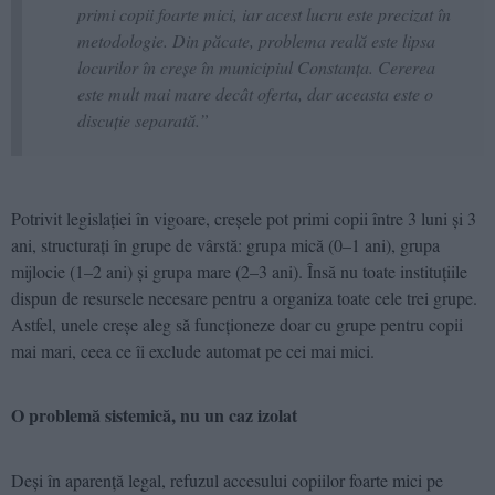
primi copii foarte mici, iar acest lucru este precizat în
metodologie. Din păcate, problema reală este lipsa
locurilor în creșe în municipiul Constanța. Cererea
este mult mai mare decât oferta, dar aceasta este o
discuție separată.”
Potrivit legislației în vigoare, creșele pot primi copii între 3 luni și 3
ani, structurați în grupe de vârstă: grupa mică (0–1 ani), grupa
mijlocie (1–2 ani) și grupa mare (2–3 ani). Însă nu toate instituțiile
dispun de resursele necesare pentru a organiza toate cele trei grupe.
Astfel, unele creșe aleg să funcționeze doar cu grupe pentru copii
mai mari, ceea ce îi exclude automat pe cei mai mici.
O problemă sistemică, nu un caz izolat
Deși în aparență legal, refuzul accesului copiilor foarte mici pe