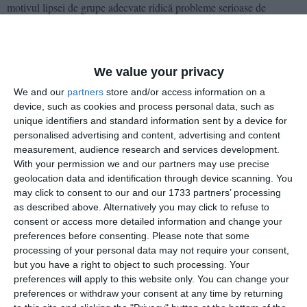
motivul lipsei de grupe adecvate ridică probleme serioase de
echitate. În practică, copiii sub un an au șanse reduse de a fi primiți
în sistemul public de creșe, ceea ce obligă părinții fie să apeleze la
soluții private costisitoare, fie să renunțe temporar la carieră.
We value your privacy
Conform metodologiei de organizare a creșelor, fiecare grupă
We and our
partners
store and/or access information on a
trebuie să aibă între 5 și 9 copii, cu un raport adult/copil adecvat.
device, such as cookies and process personal data, such as
Dotările specifice, personalul specializat și spațiile adaptate sunt
unique identifiers and standard information sent by a device for
esențiale pentru funcționarea grupelor mici, însă aceste condiții nu
personalised advertising and content, advertising and content
sunt îndeplinite în multe unități din Constanța.
measurement, audience research and services development.
With your permission we and our partners may use precise
geolocation data and identification through device scanning. You
Cazul semnalat scoate la lumină o realitate ignorată în multe orașe
may click to consent to our and our 1733 partners’ processing
din România: lipsa infrastructurii și a resurselor umane necesare
as described above. Alternatively you may click to refuse to
pentru a garanta cu adevărat accesul egal la educația timpurie. Deși
consent or access more detailed information and change your
legea permite înscrierea copiilor de la 3 luni, în practică, aceștia sunt
preferences before consenting.
Please note that some
adesea excluși din start din lipsa condițiilor.
processing of your personal data may not require your consent,
but you have a right to object to such processing. Your
PRECIZĂRI:
preferences will apply to this website only. You can change your
preferences or withdraw your consent at any time by returning