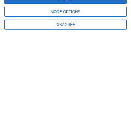
MORE OPTIONS
662
12 Jun, 2026 17:13
DISAGREE
Mâini mici, descoperiri mari
FOTO. Copiii au deschis Zilele Europene ale Arheologiei la MINAC
1556
03 Jun, 2026 17:00
Strigătul de disperare al unei mame, înecat în hățișul birocrației
Malurile Lacului Siutghiol se prăbușesc în gunoaie, în timp ce instituțiile
statului își pasează vina. Un vid juridic absurd