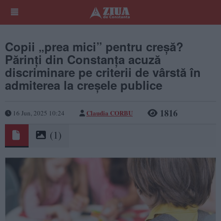
Copii „prea mici” pentru creșă?
Părinți din Constanța acuză
discriminare pe criterii de vârstă în
admiterea la creșele publice
1816
Claudia CORBU
16 Jun, 2025 10:24
(1)