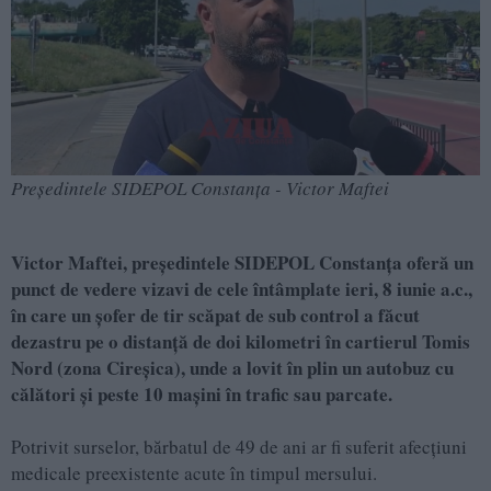
Președintele SIDEPOL Constanța - Victor Maftei
Victor Maftei, președintele SIDEPOL Constanța oferă un
punct de vedere vizavi de cele întâmplate ieri, 8 iunie a.c.,
în care un șofer de tir scăpat de sub control a făcut
dezastru pe o distanță de doi kilometri în cartierul Tomis
Nord (zona Cireșica), unde a lovit în plin un autobuz cu
călători și peste 10 mașini în trafic sau parcate.
Potrivit surselor, bărbatul de 49 de ani ar fi suferit afecțiuni
medicale preexistente acute în timpul mersului.