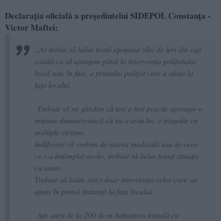
Declarația oficială a președintelui SIDEPOL Constanța -
Victor Maftei:
„Ar trebui să luăm toată epopeaa zilei de ieri din cap
coadă ca să ajungem până la intervenția polițistului
local sau, în fine, a primului polițist care a ajuns la
fața locului.
Trebuie să ne gândim că ieri a fost practic aproape o
minune dumnezeiască că nu a avut loc o tragedie cu
multiple victime.
Indiferent că vorbim de starea medicală sau de ceea
ce s-a întâmplat acolo, trebuie să luăm totuși situația
ca atare.
Trebuie să luăm strict doar intervenția celor care au
ajuns în primă instanță la fața locului.
Am auzit de la 200 de m bubuitura inițială cu