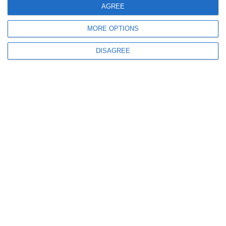
TIR răsturnat la ieșirea din Hârșova. Pompierii și echipajul SMURD
AGREE
intervin la fața locului
MORE OPTIONS
DISAGREE
3788
03 Aug, 2026 14:05
FOTO-VIDEO
Accident mortal pe DN22, la ieșirea din Tariverde. Șofer de TIR cu
numere de Ucraina decedat după ce un autotren s-a răsturnat