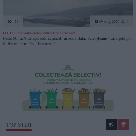
424
09 Aug, 2026 18:40
FOTO.Luptă contra cronometru la Cne Cernavodă
Peste 50 mc/s de apă redirecționați în zona Bala. Scrioșteanu - „Barjele pot
fi dislocate oricând de curenți”
TOP STIRI