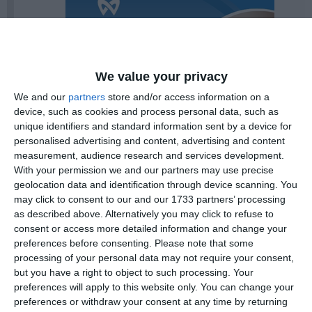
We value your privacy
We and our
partners
store and/or access information on a
device, such as cookies and process personal data, such as
unique identifiers and standard information sent by a device for
personalised advertising and content, advertising and content
measurement, audience research and services development.
With your permission we and our partners may use precise
geolocation data and identification through device scanning. You
may click to consent to our and our 1733 partners’ processing
Nu avea nimeni de unde să știe clar în situația
as described above. Alternatively you may click to refuse to
inițială despre ce s-a întâmplat. Toți cei care
consent or access more detailed information and change your
au ajuns la fața locului, pentru că au fost
preferences before consenting.
Please note that some
foarte multe forțe de ordine care au ajuns la
processing of your personal data may not require your consent,
but you have a right to object to such processing. Your
fața locului, au tratat intervenția ca pe una să
preferences will apply to this website only. You can change your
zicem, problematică pentru că părea totuși că
preferences or withdraw your consent at any time by returning
șoferul se afla sub influența băuturilor