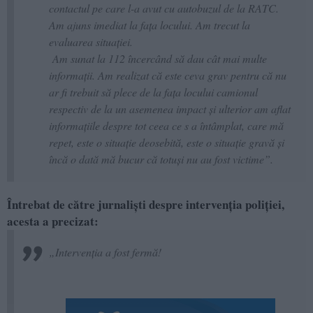
contactul pe care l-a avut cu autobuzul de la RATC.
Am ajuns imediat la fața locului. Am trecut la
evaluarea situației.
Am sunat la 112 încercând să dau cât mai multe
informații. Am realizat că este ceva grav pentru că nu
ar fi trebuit să plece de la fața locului camionul
respectiv de la un asemenea impact și ulterior am aflat
informațiile despre tot ceea ce s a întâmplat, care mă
repet, este o situație deosebită, este o situație gravă și
încă o dată mă bucur că totuși nu au fost victime”.
Întrebat de către jurnaliști despre intervenția poliției,
acesta a precizat:
„Intervenția a fost fermă!