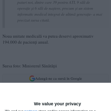
paturi noi, dintre care 39 pentru ATI, 9 săli de
operație și 6 săli de naștere, precum și un sistem
informatic medical integrat de ultimă generație- a mai
precizat sursa citată.
Noua unitate medicală va putea deservi aproximativ
194.000 de pacienți anual.
Sursa foto: Ministerul Sănătății
Adaugă-ne ca sursă în Google
Urmărește-ne pe Google News
Urmărește-ne pe Whatsapp
We value your privacy
We and our
partners
store and/or access information on a