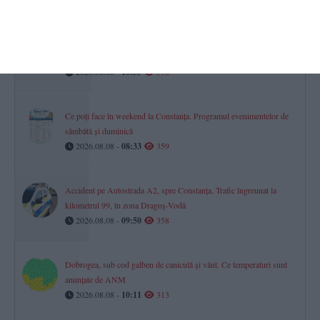
Constanța
FOTO-VIDEO. Legendele rugby-ului, întâlnire la 40 de ani de
când Farul a devenit vicecampioană la turneul Masters din Franța
2026.08.08 -
10:55
370
Ce poți face în weekend la Constanța. Programul evenimentelor de
sâmbătă și duminică
2026.08.08 -
08:33
359
Accident pe Autostrada A2, spre Constanța. Trafic îngreunat la
kilometrul 99, în zona Dragoș-Vodă
2026.08.08 -
09:50
358
Dobrogea, sub cod galben de caniculă și vânt. Ce temperaturi sunt
anunțate de ANM
2026.08.08 -
10:11
313