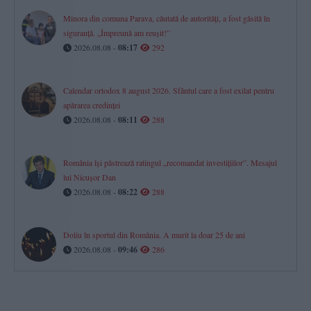
Minora din comuna Parava, căutată de autorități, a fost găsită în
siguranță. „Împreună am reușit!”
2026.08.08 -
08:17
292
Calendar ortodox 8 august 2026. Sfântul care a fost exilat pentru
apărarea credinței
2026.08.08 -
08:11
288
România își păstrează ratingul „recomandat investițiilor”. Mesajul
lui Nicușor Dan
2026.08.08 -
08:22
288
Doliu în sportul din România. A murit la doar 25 de ani
2026.08.08 -
09:46
286