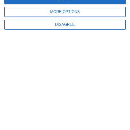
MORE OPTIONS
DISAGREE
688
14 May, 2026 11:45
Achiziție la Spitalul Județean Constanța
Acord-cadru de aproape 800.000 de lei pentru servicii funerare și transport
specializat (DOCUMENT)
729
12 May, 2026 12:08
Peste 3,5 milioane de lei pentru echipamente medicale noi la Spitalul
Județean Constanța (DOCUMENT)