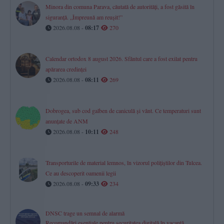
Minora din comuna Parava, căutată de autorități, a fost găsită în
siguranță. „Împreună am reușit!”
2026.08.08 -
08:17
270
Calendar ortodox 8 august 2026. Sfântul care a fost exilat pentru
apărarea credinței
2026.08.08 -
08:11
269
Dobrogea, sub cod galben de caniculă și vânt. Ce temperaturi sunt
anunțate de ANM
2026.08.08 -
10:11
248
Transporturile de material lemnos, în vizorul polițiștilor din Tulcea.
Ce au descoperit oamenii legii
2026.08.08 -
09:33
234
DNSC trage un semnal de alarmă
Recomandări esențiale pentru securitatea digitală în vacanță