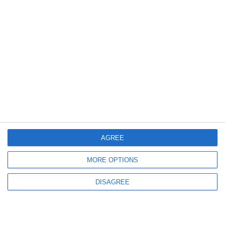
548
17 Apr, 2026 11:38
IPJ Constanța
Doi bărbați, cercetați pentru braconaj piscicol, prinși pe lacul Costinești
773
05 Apr, 2026 12:25
AGREE
IPJ Tulcea
Acțiune de prevenire a braconajului piscicol în Sarichioi și Topolog. Zeci
MORE OPTIONS
de persoane și autovehicule, verificate
DISAGREE