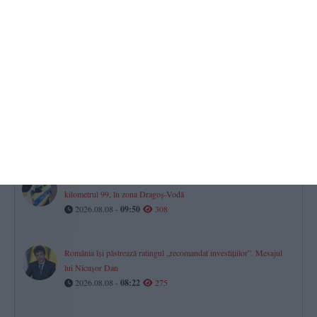
Cutremur în România, pe 8 august 2026. Ce magnitudine a avut
seismul
2026.08.08 -
08:54
372
Ce poți face în weekend la Constanța. Programul evenimentelor de
sâmbătă și duminică
2026.08.08 -
08:33
320
Accident pe Autostrada A2, spre Constanța. Trafic îngreunat la
kilometrul 99, în zona Dragoș-Vodă
2026.08.08 -
09:50
308
România își păstrează ratingul „recomandat investițiilor”. Mesajul
lui Nicușor Dan
2026.08.08 -
08:22
275