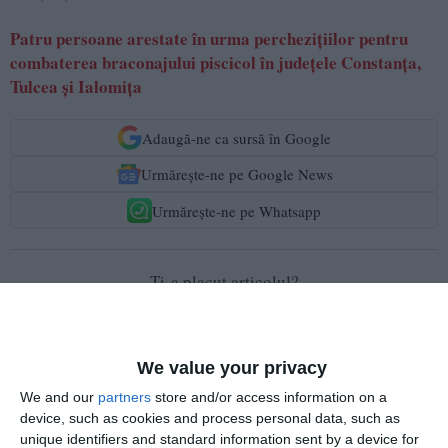
Patru persoane arestate în urma perchezițiilor pentru
combaterea braconajului piscicol în județele Constanța,
Tulcea și Ialomița
Adaugă-ne ca sursă în Google
Urmărește-ne pe Google News
Urmărește-ne pe Whatsapp
Ti-a placut articolul?
We value your privacy
We and our
partners
store and/or access information on a
device, such as cookies and process personal data, such as
unique identifiers and standard information sent by a device for