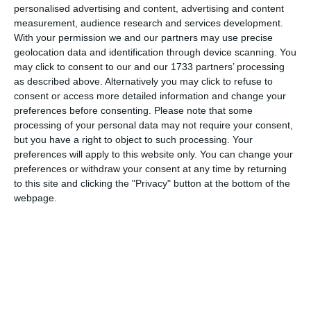
personalised advertising and content, advertising and content
COMENTARII
measurement, audience research and services development.
With your permission we and our partners may use precise
geolocation data and identification through device scanning. You
Nume
may click to consent to our and our 1733 partners’ processing
as described above. Alternatively you may click to refuse to
consent or access more detailed information and change your
preferences before consenting.
Please note that some
Email
processing of your personal data may not require your consent,
but you have a right to object to such processing. Your
preferences will apply to this website only. You can change your
preferences or withdraw your consent at any time by returning
Comentariu
to this site and clicking the "Privacy" button at the bottom of the
webpage.
Am citit si sunt de acord cu
regulile de postare
.
Acest formular colectează numele, e-mailul şi conținutul mesajului, astfel încât
să putem urmări comentariile tale pe site. Nu vom folosi datele tale în alt scop.
Pentru mai multe informaţii, consultă politica noastră de confidenţialitate, unde vei