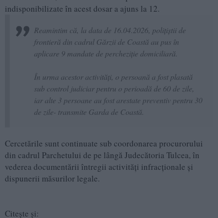
indisponibilizate în acest dosar a ajuns la 12.
Reamintim că, la data de 16.04.2026, polițiștii de
frontieră din cadrul Gărzii de Coastă au pus în
aplicare 9 mandate de percheziție domiciliară.
În urma acestor activități, o persoană a fost plasată
sub control judiciar pentru o perioadă de 60 de zile,
iar alte 3 persoane au fost arestate preventiv pentru 30
de zile- transmite Garda de Coastă.
Cercetările sunt continuate sub coordonarea procurorului
din cadrul Parchetului de pe lângă Judecătoria Tulcea, în
vederea documentării întregii activități infracționale și
dispunerii măsurilor legale.
Citește și: