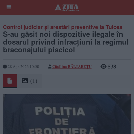
Control judiciar și arestări preventive la Tulcea
S-au găsit noi dispozitive ilegale în
dosarul privind infracțiuni la regimul
braconajului piscicol
538
Cătălina BĂLTĂREȚU
28 Apr, 2026 10:50
(1)