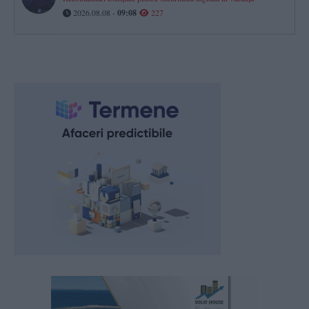
2026.08.08 -
09:08
227