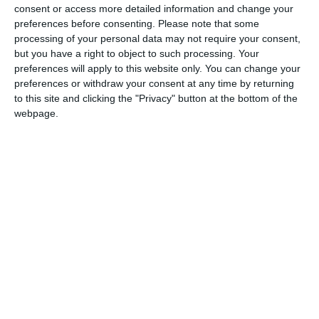
evenimente de tip ,,masă rotundă” pentru formarea unui
consent or access more detailed information and change your
comportament prietenos cu mediul înconjurător, tabără
preferences before consenting.
Please note that some
pentru tineri cu tematică de mediu, eveniment de implicare
processing of your personal data may not require your consent,
a stakeholderilor pentru un impact pozitiv asupra naturii și
but you have a right to object to such processing. Your
nu în ultimul rând realizarea unei hărți albastre pentru
preferences will apply to this website only. You can change your
preferences or withdraw your consent at any time by returning
informarea tinerilor cu privire la protecția mediului.
to this site and clicking the "Privacy" button at the bottom of the
webpage.