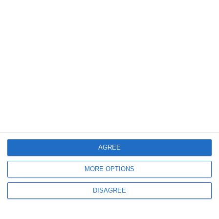
3027
03 Feb, 2026 13:49
Constanța
Organizațiile de mediu cer stoparea „betonării” taluzului - Fără blocuri și
șosea auto între Plaja Trei Papuci și Aloha
872
08 Jan, 2026 14:42
ONG Mare Nostrum Constanța
AGREE
Două exemplare de marsuin, găsite eșuate la început de 2026 (FOTO)
MORE OPTIONS
DISAGREE