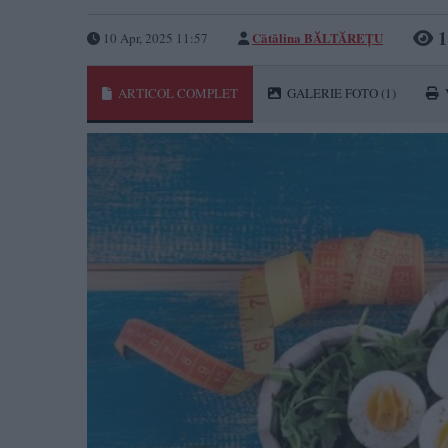
1
Cătălina BĂLTĂREȚU
10 Apr, 2025 11:57
ARTICOL COMPLET
GALERIE FOTO
(1)