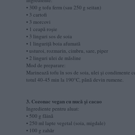
Ingrediente:
• 300 g tofu ferm (sau 250 g seitan)
• 3 cartofi
• 3 morcovi
• 1 ceapă roșie
• 3 linguri sos de soia
• 1 linguriță boia afumată
• usturoi, rozmarin, cimbru, sare, piper
• 2 linguri ulei de măsline
Mod de preparare:
Marinează tofu în sos de soia, ulei și condimente ce
totul 40-45 min la 190°C, până devin rumene.
3. Cozonac vegan cu nucă și cacao
Ingrediente pentru aluat:
• 500 g făină
• 250 ml lapte vegetal (soia, migdale)
• 100 g zahăr