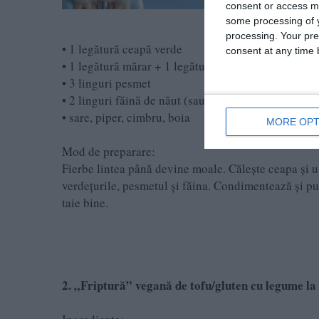
consent or access m
some processing of y
processing. Your pre
• 1 legătură ceapă verde
consent at any time b
• 1 legătură mărar + 1 legătură pătrunjel
• 3 linguri pesmet
• 2 linguri făină de năut (sau altă făină)
• sare, piper, cimbru, boia
MORE OPT
Mod de preparare:
Fierbe lintea până devine moale. Călește ceapa și u
verdețurile, pesmetul și făina. Condimentează și pu
taie bine.
2. „Friptură” vegană de tofu/gluten cu legume la