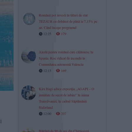
Românii pot investi în titluri de stat
TEZAUR cu dobânzi de până la 7,15% pe
an. Când începe programul
12:25
179
Alertă pentru românii care călătoresc în
Spania. Risc ridicat de incendii în
Comunitatea autonomă Valencia
12:15
169
Kira Hagi aduce expoziția „AGAPI – O
jumătate de secol de iubire” în inima
Transilvaniei, în cadrul Săptămânii
Haferland
12:00
207
l
Bătrână de 90 de ani din Chirnogeni,