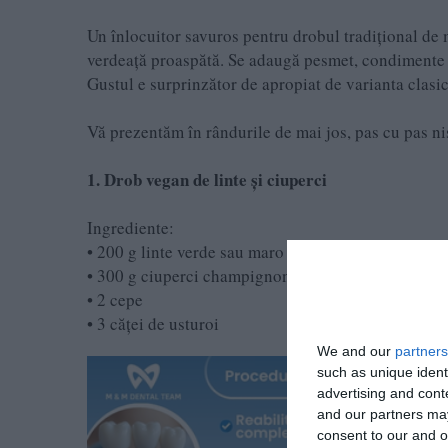
Un înlocuitor savuros pentru drobul tradițional de mi
verdeață proaspătă. Se adaugă pesmet, condimente și
Gustul e surprinzător de apropiat de varianta clasică
Vă prezentăm în rândurile de mai jos, pas cu pas n
1. Drob vegan de linte și ciuperci
Ingrediente:
• 200 g linte verde sau maro
• 300 g ciuperci champignon
• 2 cepe
• 3 căței de usturoi
We and our
partners
such as unique ident
advertising and con
and our partners may
consent to our and o