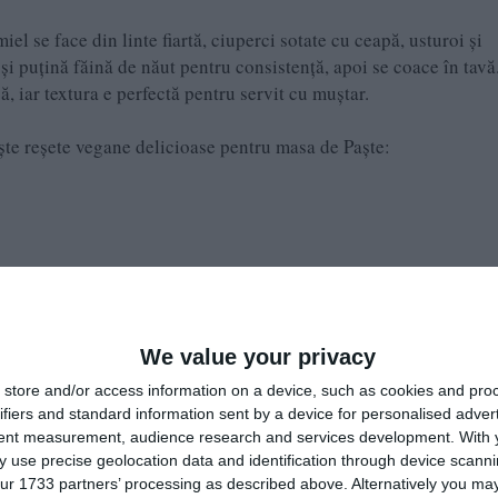
el se face din linte fiartă, ciuperci sotate cu ceapă, usturoi și
 puțină făină de năut pentru consistență, apoi se coace în tavă
, iar textura e perfectă pentru servit cu muștar.
iște reșete vegane delicioase pentru masa de Paște:
We value your privacy
store and/or access information on a device, such as cookies and pro
ifiers and standard information sent by a device for personalised adver
tent measurement, audience research and services development.
With 
 use precise geolocation data and identification through device scanni
ur 1733 partners’ processing as described above. Alternatively you may 