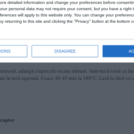
ore detailed information and change your preferences before consenti
our personal data may not require your consent, but you have a right t
ferences will apply to this website only. You can change your preferen
y returning to this site and clicking the "Privacy" button at the bottom
IONS
DISAGREE
A
sturoiul, adaugă ciupercile tocate mărunt. Amestecă totul cu lin
ne în tavă tapetată. Coace 40-45 min la 180°C. Lasă la răcit ca s
 cuptor