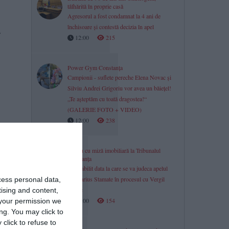
tâlhărită în proprie casă
Agresorul a fost condamnat la 4 ani de
închisoare și contestă decizia în apel
.
12:00
215
Power Gym Constanța
Campionii - suflete pereche Elena Novac și
Silviu Andrei Grigoriu vor avea un băiețel!
„Te așteptăm cu toată dragostea!“
(GALERIE FOTO + VIDEO)
12:00
238
Litigiu cu miză imobiliară la Tribunalul
Constanța
S-a stabilit data la care se va judeca apelul
lui Marius Stamate în procesul cu Vergil
cess personal data,
Chițac
tising and content,
12:00
154
your permission we
ng. You may click to
click to refuse to