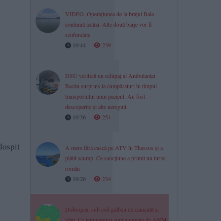
VIDEO. Operațiunea de la brațul Bala
continuă astăzi. Alte două barje vor fi
scufundate
10:44
239
DSU verifică un echipaj al Ambulanței
Bacău surprins la cumpărături în timpul
transportului unui pacient. Au fost
descoperite și alte nereguli
10:36
251
dospit
A mers fără cască pe ATV în Thassos și a
plătit scump. Ce sancțiune a primit un turist
român
10:26
234
Dobrogea, sub cod galben de caniculă și
vânt. Ce temperaturi sunt anunțate de ANM