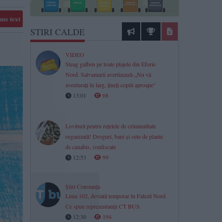
me text
STIRI CALDE
VIDEO
Steag galben pe toate plajele din Eforie
Nord. Salvamarii avertizează-„Nu vă
aventurați în larg, țineți copiii aproape“
13:01
68
Lovitură pentru rețelele de criminalitate
organizată! Droguri, bani și sute de plante
de canabis, confiscate
12:53
99
Știri Constanța
Linia 102, deviată temporar în Faleză Nord.
Ce spun reprezentanții CT BUS
12:30
194