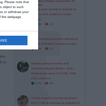
Reabilitarea Palatului Administrativ din
ng.
Please note that
Constanța
o object to such
Licitația pentru serviciile de dirigenție de
ces or withdraw your
șantier și SSM, anulată de Consiliul
 of the webpage.
Județean
12:00
153
Farul Constanța joacă pentru calificarea în
GREE
play-off-ul Womenʼs Champions League
12:00
271
tea,
ă se
România continuă reformele după
menținerea ratingului Moody’s. Radu
Miruță anunță selecții la CNAIR, CNIR,
CFR și Metrorex
11:50
186
Violența domestică, fenomen îngrijorător.
Peste 72.000 de intervenții ale polițiștilor în