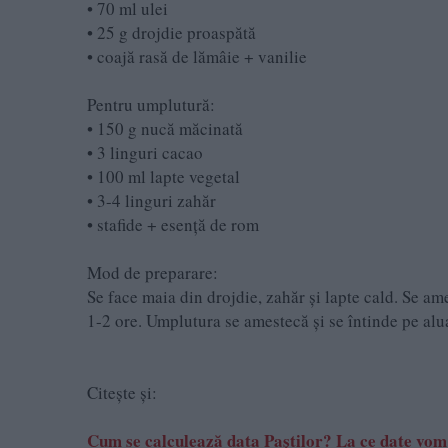
• 70 ml ulei
• 25 g drojdie proaspătă
• coajă rasă de lămâie + vanilie
Pentru umplutură:
• 150 g nucă măcinată
• 3 linguri cacao
• 100 ml lapte vegetal
• 3-4 linguri zahăr
• stafide + esență de rom
Mod de preparare:
Se face maia din drojdie, zahăr și lapte cald. Se ame
1-2 ore. Umplutura se amestecă și se întinde pe alu
Citește și:
Cum se calculează data Paștilor? La ce date vom