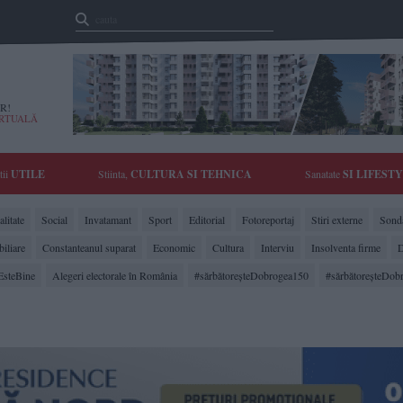
R!
IRTUALĂ
tii
UTILE
Stiinta,
CULTURA SI TEHNICA
Sanatate
SI LIFEST
litate
Social
Invatamant
Sport
Editorial
Fotoreportaj
Stiri externe
Sonda
biliare
Constanteanul suparat
Economic
Cultura
Interviu
Insolventa firme
D
EsteBine
Alegeri electorale în România
#sărbătoreşteDobrogea150
#sărbătoreşteDob