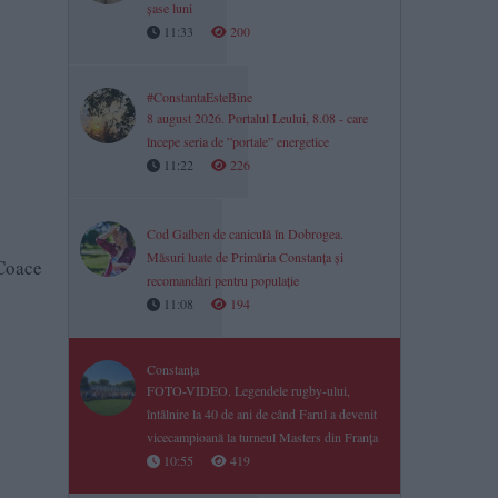
șase luni
11:33
200
#ConstantaEsteBine
8 august 2026. Portalul Leului, 8.08 - care
începe seria de ”portale” energetice
11:22
226
Cod Galben de caniculă în Dobrogea.
Măsuri luate de Primăria Constanța și
 Coace
recomandări pentru populație
11:08
194
Constanța
FOTO-VIDEO. Legendele rugby-ului,
întâlnire la 40 de ani de când Farul a devenit
vicecampioană la turneul Masters din Franța
10:55
419