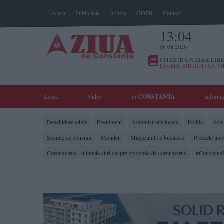
Acasa
Publicitate
Arhiva
GDPR
Contact
13:04
08 08 2026
CITESTE UN ZIAR LIBE
Deschide BIBLIOTECA V
Acasa
Video
In
CONSTANTA
Informa
Deschidere editie
Eveniment
Administratie locala
Politic
Actua
Sedinte de consiliu
Monden
Magazinul de business
Proiecte imo
Coronavirus - ultimele stiri despre epidemia de coronavirus
#Constanta