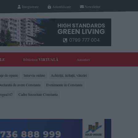
Inregistrare
Autentificare
Newsletter
YLE
Biblioteca
VIRTUALĂ
Anunturi
je de opinie
Interviu online
Achiziții, licitații, vânzări
eclaratii de avere Constanta
Evenimente in Constanta
rogea147
Cadre Securitate Constanta