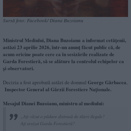
Sursă foto: Facebook/ Diana Buzoianu
Ministrul Mediului, Diana Buzoianu a informat cetățenii,
astăzi 23 aprilie 2026, într-un anunț făcut public că, de
acum oricine poate cere ca în sesizările realizate de
Garda Forestieră, să se alăture la controlul echipelor ca
și observatori.
George Gârbacea
Decizia a fost aprobată astăzi de domnul
,
Inspector General al Gărzii Forestiere Naționale.
Mesajul Dianei Buzoianu, ministru al mediului:
„Ați văzut o pădure distrusă de tăieri ilegale?
Ați sesizat Garda Forestieră?