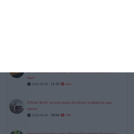
în siguranță
2026.08.09 -
15:35
505
Justiție Constanța
CERONAV le cere socoteală în instanță celor implicați în afacerea
„diplomelor fantomă” și a contractelor cu dedicație
2026.08.09 -
10:31
490
Dreptul la pensie în luna decesului
Ce se întâmplă cu banii dacă o persoană moare după data de 1 a
lunii?
2026.08.09 -
11:35
444
STEAG ROȘU pe toate plajele din Eforie! Scăldatul în mare,
interzis
2026.08.09 -
10:04
398
Demersuri în justiție pentru obligarea Președintelui României la