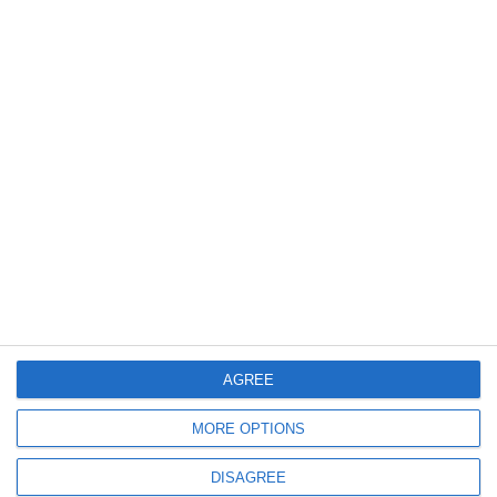
573
17 Jul, 2026 19:15
Ministrul Diana Buzoianu după vizita de la Constanța-„Deja se vede
rezultatul acțiunilor de control din ultimele luni“
1049
17 Jul, 2026 15:23
LIVE VIDEO+TEXT
Ministrul Mediului, Diana Buzoianu, despre măsurile luate de ABADL în
sezonul estival pe litoralul românesc
AGREE
MORE OPTIONS
DISAGREE