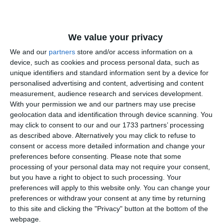
We value your privacy
We and our
partners
store and/or access information on a
device, such as cookies and process personal data, such as
unique identifiers and standard information sent by a device for
personalised advertising and content, advertising and content
measurement, audience research and services development.
With your permission we and our partners may use precise
geolocation data and identification through device scanning. You
Asta înseamnă o conducere în instituție care
may click to consent to our and our 1733 partners’ processing
vrea să colaboreze cu românii preocupați de
as described above. Alternatively you may click to refuse to
pădurile noastre.
consent or access more detailed information and change your
preferences before consenting.
Please note that some
Asta înseamnă transparență. Asta înseamnă
processing of your personal data may not require your consent,
control real pe teren”.
but you have a right to object to such processing. Your
preferences will apply to this website only. You can change your
preferences or withdraw your consent at any time by returning
to this site and clicking the "Privacy" button at the bottom of the
Citește și:
webpage.