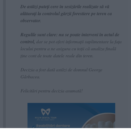
De astăzi puteți cere în sesizările realizate să vă
alăturați la controlul gărzii forestiere pe teren ca
observator.
Regulile sunt clare: nu se poate interveni în actul de
control,
dar se pot oferi informații suplimentare la fața
locului pentru a ne asigura cu toții că analiza finală
ține cont de toate datele reale din teren.
Decizia a fost dată astăzi de domnul George
Gârbacea.
Felicitări pentru decizia asumată!