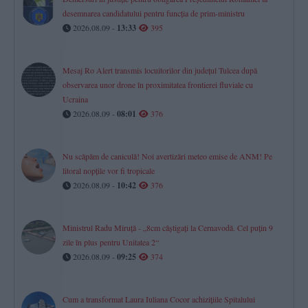
desemnarea candidatului pentru funcția de prim-ministru
2026.08.09 -
13:33
395
Mesaj Ro Alert transmis locuitorilor din județul Tulcea după
observarea unor drone în proximitatea frontierei fluviale cu
Ucraina
2026.08.09 -
08:01
376
Nu scăpăm de caniculă! Noi avertizări meteo emise de ANM! Pe
litoral nopțile vor fi tropicale
2026.08.09 -
10:42
376
Ministrul Radu Miruță - „8cm câștigați la Cernavodă. Cel puțin 9
zile în plus pentru Unitatea 2“
2026.08.09 -
09:25
374
Cum a transformat Laura Iuliana Cocor achizițiile Spitalului