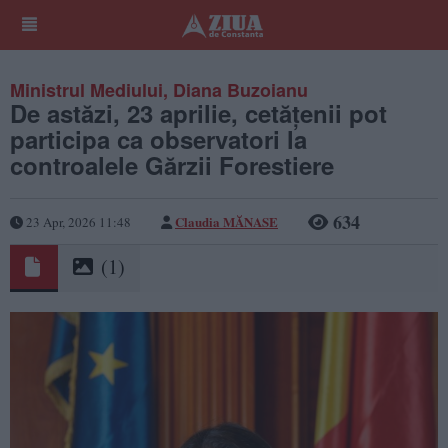
Ministrul Mediului, Diana Buzoianu
De astăzi, 23 aprilie, cetățenii pot
participa ca observatori la
controalele Gărzii Forestiere
634
Claudia MĂNASE
23 Apr, 2026 11:48
(1)