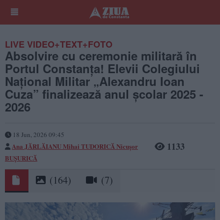
LIVE VIDEO+TEXT+FOTO
Absolvire cu ceremonie militară în
Portul Constanța! Elevii Colegiului
Național Militar „Alexandru Ioan
Cuza” finalizează anul școlar 2025 -
2026
18 Jun, 2026 09:45
1133
Ana JĂRLĂIANU
Mihai TUDORICĂ
Nicușor
BUȘURICĂ
(164)
(7)