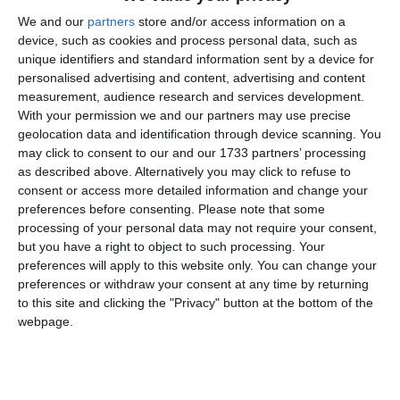
We and our
partners
store and/or access information on a
device, such as cookies and process personal data, such as
unique identifiers and standard information sent by a device for
personalised advertising and content, advertising and content
measurement, audience research and services development.
With your permission we and our partners may use precise
geolocation data and identification through device scanning. You
may click to consent to our and our 1733 partners’ processing
as described above. Alternatively you may click to refuse to
consent or access more detailed information and change your
preferences before consenting.
Please note that some
processing of your personal data may not require your consent,
but you have a right to object to such processing. Your
preferences will apply to this website only. You can change your
preferences or withdraw your consent at any time by returning
La eveniment a luat cuvântul comandorul Marius Constantin
to this site and clicking the "Privacy" button at the bottom of the
webpage.
Istrate, comandant al Colegiului Național Militar
„Alexandru Ioan Cuza”. Cu această ocazie, îi felicită pe
tineri pentru alegerea unei cariere în marina militară.