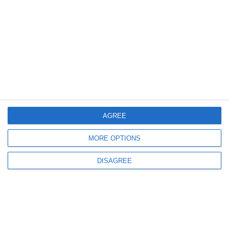
În aceste momente se aruncă caschetele!
AGREE
MORE OPTIONS
DISAGREE
„Cel mai emoționant, dar și plin de o satisfacție că a
ajuns mult mai sus decât probabil m-aș fi așteptat