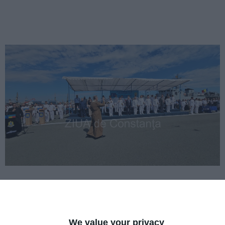
La eveniment participă și subprefectul Constanței, Ali Șenol.
We value your privacy