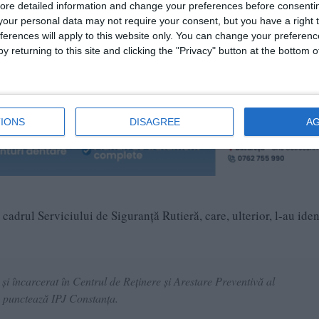
ore detailed information and change your preferences before consenti
ut controlul direcției, iar autoturismul s-a răsturnat, în apropi
our personal data may not require your consent, but you have a right t
rea Neagră, bărbatul părăsind locul accidentului.
ferences will apply to this website only. You can change your preferen
y returning to this site and clicking the "Privacy" button at the bottom
e 64 de ani, pasager în autoturism.
IONS
DISAGREE
A
 cadrul Serviciului de Siguranță Rutieră, care, ulterior, l-au iden
 și încarcerat în Centrul de Reținere și Arestare Preventivă al
, punctează IPJ Constanța.