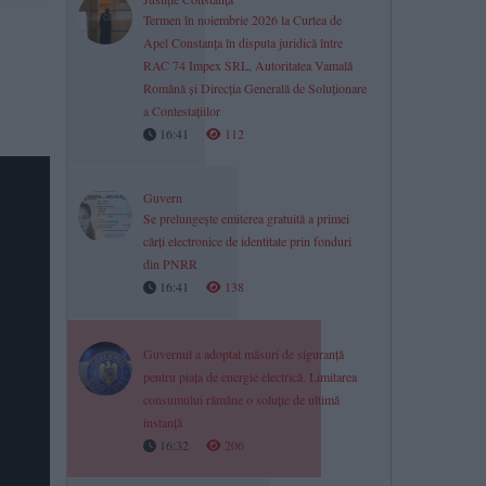
Termen în noiembrie 2026 la Curtea de
Apel Constanța în disputa juridică între
RAC 74 Impex SRL, Autoritatea Vamală
Română și Direcția Generală de Soluționare
a Contestațiilor
16:41
112
Guvern
Se prelungește emiterea gratuită a primei
cărți electronice de identitate prin fonduri
din PNRR
16:41
138
Guvernul a adoptat măsuri de siguranță
pentru piața de energie electrică. Limitarea
consumului rămâne o soluție de ultimă
instanță
16:32
206