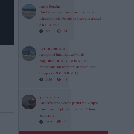
Apele Române
Dunărea atinge un nou minim istoric la
intrarea în țară. Debitul va începe să crească
din 13 august
16:21
164
Licitații Constanța
Aeroportul Internațional Mihail
Kogălniceanu caută specialiști pentru
mentenanța infrastructurii de procesare a
bagajelor (DOCUMENTE)
16:10
148
Știri România
Un bărbat este cercetat pentru viol asupra
unui minor. Fapta s-ar fi petrecut într-un
autoturism
16:09
156