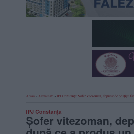
Acasa
»
Actualitate
»
IPJ Constanța: Șofer vitezoman, depistat de polițiști f
IPJ Constanța
Șofer vitezoman, depi
după ce a produs un a