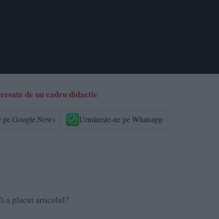
gresate de un cadru didactic
e pe Google News
Urmărește-ne pe Whatsapp
i-a placut articolul?