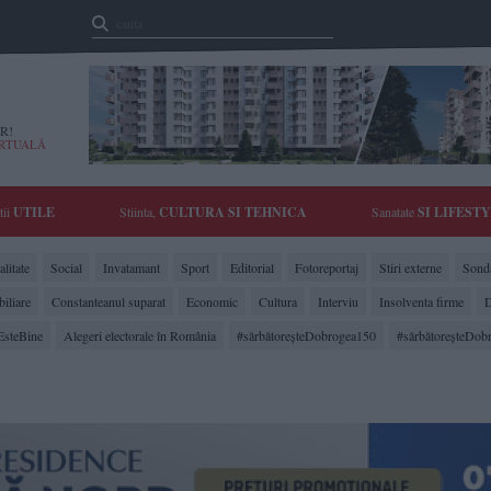
R!
IRTUALĂ
tii
UTILE
Stiinta,
CULTURA SI TEHNICA
Sanatate
SI LIFEST
litate
Social
Invatamant
Sport
Editorial
Fotoreportaj
Stiri externe
Sonda
biliare
Constanteanul suparat
Economic
Cultura
Interviu
Insolventa firme
D
EsteBine
Alegeri electorale în România
#sărbătoreşteDobrogea150
#sărbătoreşteDob