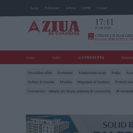
Acasa
Publicitate
Arhiva
GDPR
Contact
17:11
07 08 2026
CITESTE UN ZIAR LIBE
Deschide BIBLIOTECA V
Acasa
Video
In
CONSTANTA
Informa
Deschidere editie
Eveniment
Administratie locala
Politic
Actua
Sedinte de consiliu
Monden
Magazinul de business
Proiecte imo
Coronavirus - ultimele stiri despre epidemia de coronavirus
#Constanta