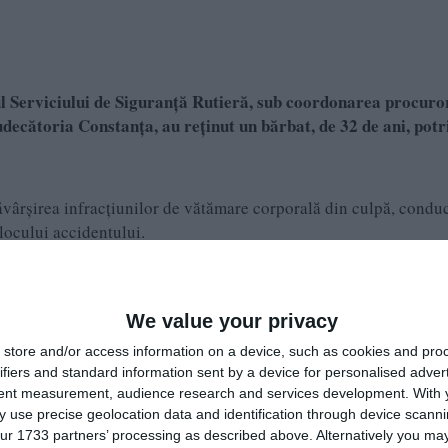
rul Serviciului de Siguranță Rutieră, sub coordonarea procuro
decătoria Constanța, au reținut un bărbat, de 32 de ani, potr
ăvârșirea infracțiunilor de vătămare corporală din culpă, condu
locului accidentului.
condus un autoturism, pe D.N. 38, în comuna Topraisar, și nu a oprit la
We value your privacy
drul Poliției Orașului Techirghiol”, spun polițiștii.
store and/or access information on a device, such as cookies and pro
ifiers and standard information sent by a device for personalised adver
tent measurement, audience research and services development.
With 
 use precise geolocation data and identification through device scanni
ur 1733 partners’ processing as described above. Alternatively you may 