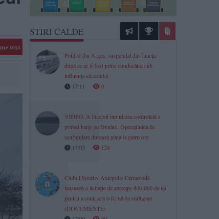
STIRI CALDE
me text
Polițist din Argeș, suspendat din funcție
după ce ar fi fost prins conducând sub
influența alcoolului
17:11
0
VIDEO. A început inundarea controlată a
primei barje pe Dunăre. Operațiunea de
scufundare durează până la patru ore
17:03
124
Clubul Sportiv Axiopolis Cernavodă
lansează o licitație de aproape 800.000 de lei
pentru a contracta o firmă de curățenie
(DOCUMENTE)
17:00
69