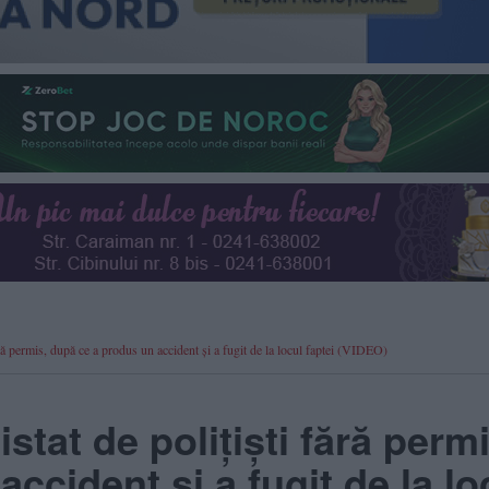
ără permis, după ce a produs un accident și a fugit de la locul faptei (VIDEO)
stat de polițiști fără permi
ccident și a fugit de la lo