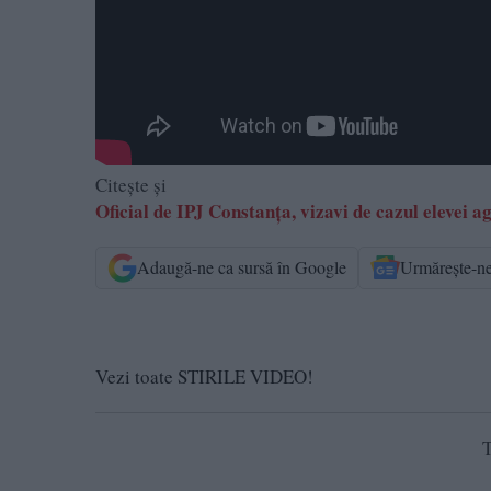
Citește și
Oficial de IPJ Constanța, vizavi de cazul elevei a
Adaugă-ne ca sursă în Google
Urmărește-n
Vezi toate STIRILE VIDEO!
T