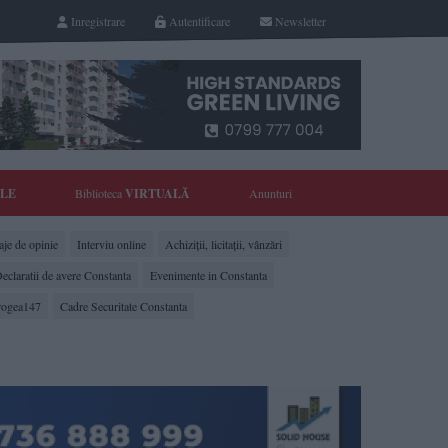
Inregistrare
Autentificare
Newsletter
YLE
Biblioteca
VIRTUALĂ
Anunturi
je de opinie
Interviu online
Achiziții, licitații, vânzări
eclaratii de avere Constanta
Evenimente in Constanta
rogea147
Cadre Securitate Constanta