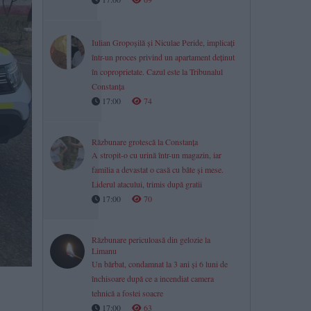
Iulian Gropoșilă și Niculae Peride, implicați
într-un proces privind un apartament deținut
în coproprietate. Cazul este la Tribunalul
Constanța
17:00
74
Răzbunare grotescă la Constanța
A stropit-o cu urină într-un magazin, iar
familia a devastat o casă cu bâte și mese.
Liderul atacului, trimis după gratii
17:00
70
Răzbunare periculoasă din gelozie la
Limanu
Un bărbat, condamnat la 3 ani și 6 luni de
închisoare după ce a incendiat camera
tehnică a fostei soacre
17:00
63