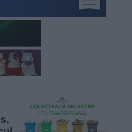
s,
cul