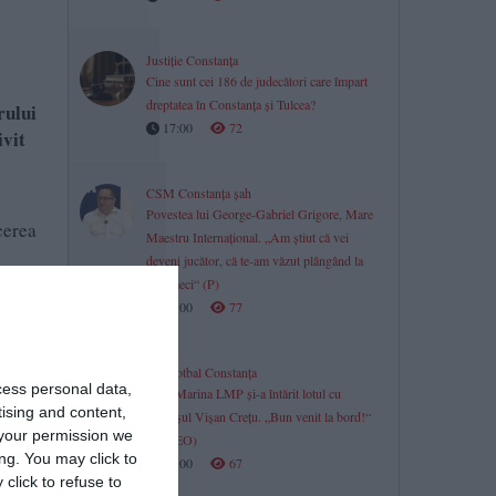
Justiție Constanța
Cine sunt cei 186 de judecători care împart
dreptatea în Constanța și Tulcea?
rului
17:00
72
ivit
CSM Constanța șah
Povestea lui George-Gabriel Grigore, Mare
cerea
Maestru Internațional. „Am știut că vei
deveni jucător, că te-am văzut plângând la
acel meci“ (P)
17:00
77
Minifotbal Constanța
cess personal data,
ACS Marina LMP și-a întărit lotul cu
tising and content,
fundașul Vișan Crețu. „Bun venit la bord!“
your permission we
(VIDEO)
ng. You may click to
17:00
67
click to refuse to