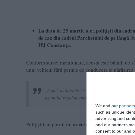
La data de 25 martie a.c., polițiști din cad
de caz din cadrul Parchetului de pe lângă Ju
IPJ Constanța.
Conform sursei menționate, acesta este bănuit de s
unui vehicul fără permis de conducere și părăsirea 
„Astfel, la data de 25 martie a.c., bărbatul a 
semnalul regulamentar efectuat de polițiști în ca
We and our
partners
such as unique ident
advertising and con
Polițiștii au pornit în urmărirea acestuia.
and our partners may
consent to our and o