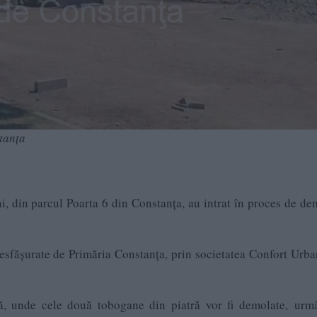
tanța
i, din parcul Poarta 6 din Constanța, au intrat în proces de de
 desfășurate de Primăria Constanța, prin societatea Confort Urb
că, unde cele două tobogane din piatră vor fi demolate, ur