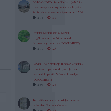
FOTO+VIDEO. Sorin Rîndașu (ANAR)
Încărcarea primei barje se încheie la prânz.
Scufundarea este estimată pentru ora 15.00
11:14
168
Unitatea Militară 01837 Mihail
Kogălniceanu cumpără servicii de
dezinsecție și deratizare (DOCUMENT)
11:10
125
Serviciul de Ambulanță Județean Constanța
cumpără echipamente de protecție pentru
personalul operativ. Valoarea investiției
(DOCUMENT)
11:06
124
Trei cetățeni chinezi, depistați cu vize false
la frontiera Stamora-Moravița
11:06
135