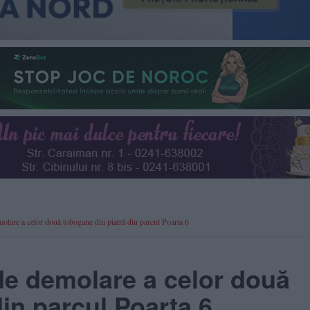
are a celor două tobogane din piatră din parcul Poarta 6
 de demolare a celor două
in parcul Poarta 6