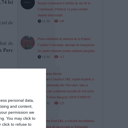
 74 lei
Începe restaurarea Coifului de aur de la
Coțofenești. Publicul va putea urmări
etapele intervenției
11:34
109
ciul de
Pista reabilitată de atletism de la Palatul
diul de
Copiilor Constanța, aproape de inaugurare.
a Parc
Se caută voluntari pentru ultimele pregătiri
11:34
112
enul cu
Cumpărări directe
ial, un
Marmara Construct SRL repară treptele și
 de mp.
zonele pietonale din Năvodari. Iată ce
erne de
valoare are contractul acordat de Serviciul
Public Urban Integrat! (DOCUMENT)
cess personal data,
11:31
125
tising and content,
atural,
your permission we
ng. You may click to
MM Sun Fest SRL a solicitat deschiderea
click to refuse to
procedurii de insolvență la Tribunalul