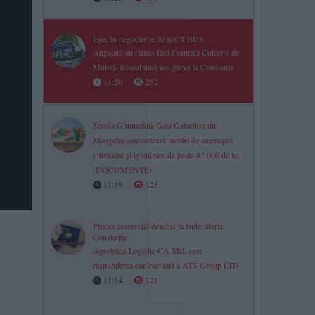
Eșec în negocierile de la CT BUS
Angajații au rămas fără Contract Colectiv de
Muncă. Riscul unei noi greve la Constanța
11:20
252
Școala Gimnazială Gala Galaction din
Mangalia contractează lucrări de amenajări
interioare și igienizare de peste 42.000 de lei
(DOCUMENTE)
11:19
125
Proces comercial deschis la Judecătoria
Constanța
Agrotrans Logistic CA SRL cere
răspunderea contractuală a ATS Group LTD
11:14
128