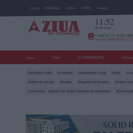
Acasa
Publicitate
Arhiva
GDPR
Contact
11:52
06 08 2026
CITESTE UN ZIAR LIBE
Deschide BIBLIOTECA V
Acasa
Video
In
CONSTANTA
Informa
Deschidere editie
Eveniment
Administratie locala
Politic
Actua
Sedinte de consiliu
Monden
Magazinul de business
Proiecte imo
Coronavirus - ultimele stiri despre epidemia de coronavirus
#Constanta