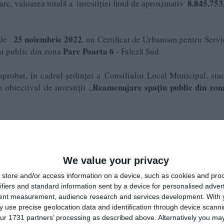
8.845.753,
rc, valoarea totală a investiției fiind de aproximativ
25 noiembrie 2022
a de
, un Certificat de Urbanism pentru Servi
Parc Poarta 6
ui public din zona
- Faleză Sud.
 aprobat, în cadrul ședinței a Consiliului Local Municipal, stu
Reamenajare spațiu public din zon
 obiectivul de investiții „
a intra într-un proces complex de reabilitare și modernizare. Ter
menaja un teren de fotbal, de aproape 1500 mp, cu gazon artific
andbal, de aproape 700 mp și un teren de baschet, de peste 300
k, care vor oferi pasionaților de sporturi pe roți opțiuni mod
We value your privacy
store and/or access information on a device, such as cookies and pro
ifiers and standard information sent by a device for personalised adver
ziție un loc de joacă pentru câini, de 200 mp, dotat cu gazon n
tent measurement, audience research and services development.
With 
ori.
 use precise geolocation data and identification through device scanni
ur 1731 partners’ processing as described above. Alternatively you may 