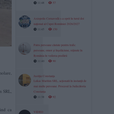
11:48
57
Axiopolis Cernavodă s-a oprit în turul doi
național al Cupei României 2026/2027
11:45
150
Patru persoane căutate pentru trafic
persoane, omor și înșelăciune, reținute în
România în vederea predării
11:40
90
molare,
Justiție Constanța
Lukas Maritim SRL, acționată în instanță de
mai multe persoane. Procesul la Judecătoria
an SRL,
Constanța
11:38
92
mând ca
VIDEO