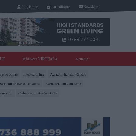
Inregistrare
Autentificare
Newsletter
YLE
Biblioteca
VIRTUALĂ
Anunturi
je de opinie
Interviu online
Achiziții, licitații, vânzări
eclaratii de avere Constanta
Evenimente in Constanta
rogea147
Cadre Securitate Constanta