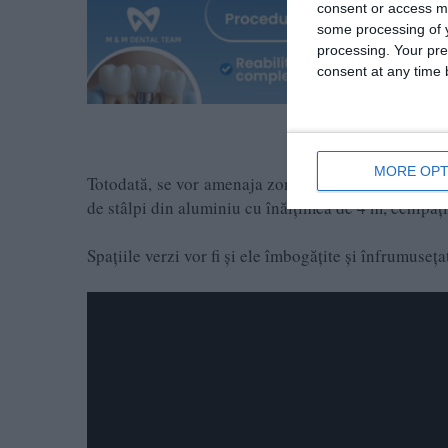
consent or access m
some processing of y
processing. Your pre
consent at any time b
MORE OPT
Totodată, se vor amenaja zone de recreere și grătar
de stâlpi din aluminiu cu înălțimea de 4 m, echipați
Spațiile verzi vor fi și ele îmbogățite și înfrumuseț