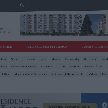
R!
IRTUALĂ
tii
UTILE
Stiinta,
CULTURA SI TEHNICA
Sanatate
SI LIFEST
litate
Social
Invatamant
Sport
Editorial
Fotoreportaj
Stiri externe
Sonda
biliare
Constanteanul suparat
Economic
Cultura
Interviu
Insolventa firme
D
EsteBine
Alegeri electorale în România
#sărbătoreşteDobrogea150
#sărbătoreşteDob