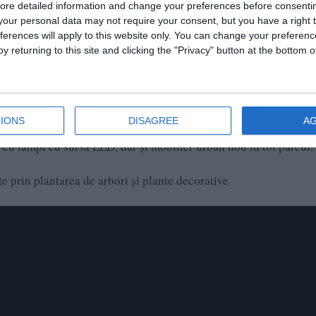
ore detailed information and change your preferences before consenti
our personal data may not require your consent, but you have a right t
ferences will apply to this website only. You can change your preferen
y returning to this site and clicking the "Privacy" button at the bottom
IONS
DISAGREE
A
 și spații pentru picnic. Iluminatul va fi modernizat, se vor mo
 cu lămpi cu sursa LED, dar și mobilier urban nou în tot parcul.
ate prin plantarea de arbori și plante decorative.