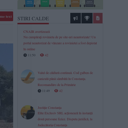
me text
STIRI CALDE
CNAIR avertizează
Nu cumpărați rovinieta de pe site-uri neautorizate! Un
portal neautorizat de vânzare a rovinietei a fost depistat
în online
11:50
42
Valul de căldură continuă. Cod galben de
caniculă până sâmbătă în Constanța.
Recomandăro de la Primărie
11:49
42
Justiție Constanța
Elite Exclusiv SRL acționează în instanță
două persoane fizice. Disputa juridică, la
Judecătoria Constanța