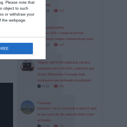
ng.
Please note that
Constanța
o object to such
11:28
122
ces or withdraw your
 of the webpage.
#ConstanțaEsteBine
6 august 2026. Colecția de povești
structurează complet viziunea despre lume
11:25
117
GREE
nta 100
Ofițerul ARSVOM implicat în salvarea
echipajului navei SEAMA contestă în apel
decizia Tribunalului Constanța după
respingerea unei ordonanțe președințiale
11:23
134
Constanța
Reactorul 2 de la Cernavodă ar putea fi oprit
în cinci-șase zile din cauza nivelului scăzut
al Dunării
11:23
171