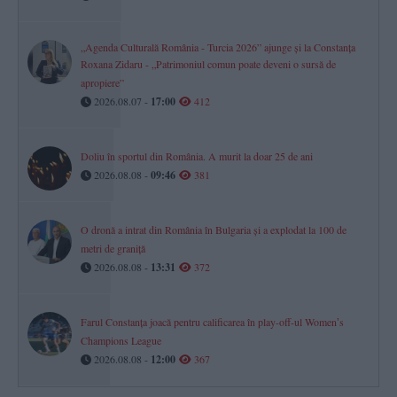
„Agenda Culturală România - Turcia 2026” ajunge și la Constanța
Roxana Zidaru - „Patrimoniul comun poate deveni o sursă de
apropiere”
2026.08.07 -
17:00
412
Doliu în sportul din România. A murit la doar 25 de ani
2026.08.08 -
09:46
381
O dronă a intrat din România în Bulgaria și a explodat la 100 de
metri de graniță
2026.08.08 -
13:31
372
Farul Constanța joacă pentru calificarea în play-off-ul Womenʼs
Champions League
2026.08.08 -
12:00
367