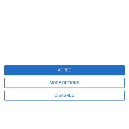
667
28 Apr, 2026 10:29
Vot decisiv la Strasbourg
Parlamentul European decide cu privire la ridicarea imunității Dianei
Șoșoacă
AGREE
MORE OPTIONS
742
23 Apr, 2026 14:58
DISAGREE
Diana Șoșoacă, reacție dură după ce Comisia JURI a decis să îi ridice
imunitatea -„M-ați martirizat, fătălăilor!”