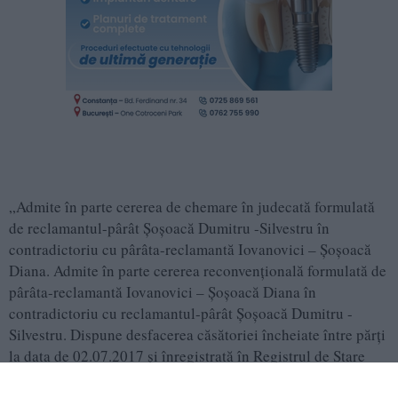
„Admite în parte cererea de chemare în judecată formulată
de reclamantul-pârât Şoşoacă Dumitru -Silvestru în
contradictoriu cu pârâta-reclamantă Iovanovici – Şoşoacă
Diana. Admite în parte cererea reconvențională formulată de
pârâta-reclamantă Iovanovici – Şoşoacă Diana în
contradictoriu cu reclamantul-pârât Şoşoacă Dumitru -
Silvestru. Dispune desfacerea căsătoriei încheiate între părți
la data de 02.07.2017 și înregistrată în Registrul de Stare
Civilă al Primăriei Râmnicu Vâlcea, judeţul Vâlcea, sub nr.