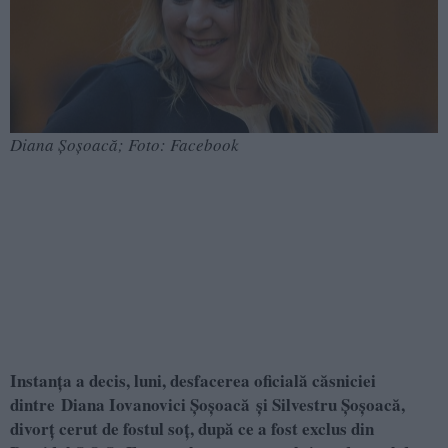
Diana Șoșoacă; Foto: Facebook
Instanța a decis, luni, desfacerea oficială căsniciei
dintre Diana Iovanovici Șoșoacă și Silvestru Șoșoacă,
divorț cerut de fostul soț, după ce a fost exclus din