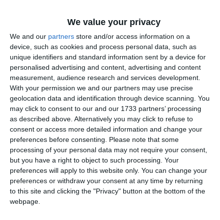
279/02.07.2017, din culpă comună. Dispune ca pârâta-
reclamantă să păstreze numele de Iovanovici – Şoşoacă”,
We value your privacy
este soluția pe scurt publicată pe portalul instanțelor.
We and our
partners
store and/or access information on a
device, such as cookies and process personal data, such as
unique identifiers and standard information sent by a device for
personalised advertising and content, advertising and content
Citește și
measurement, audience research and services development.
Are termen să predea absolut toate actele partidului în
With your permission we and our partners may use precise
originalȘoșoacă a divorțat politic de soțul său!
geolocation data and identification through device scanning. You
may click to consent to our and our 1733 partners’ processing
as described above. Alternatively you may click to refuse to
consent or access more detailed information and change your
preferences before consenting.
Please note that some
processing of your personal data may not require your consent,
but you have a right to object to such processing. Your
preferences will apply to this website only. You can change your
preferences or withdraw your consent at any time by returning
to this site and clicking the "Privacy" button at the bottom of the
webpage.