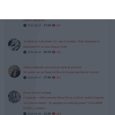
Clubul Sportiv Axiopolis Cernavodă lansează o licitație de aproape
800.000 de lei pentru a contracta o firmă de curățenie
(DOCUMENTE)
2026.08.07 -
17:00
491
Accident pe Autostrada A2, spre Constanța. Trafic îngreunat la
kilometrul 99, în zona Dragoș-Vodă
2026.08.08 -
09:50
436
Panica cetățenilor prescrisă pe rețetă de protocol
Ne sperie sau nu Planul de Risc în Energie aprobat de Guvern?
2026.08.07 -
17:00
423
Power Gym Constanța
Campionii - suflete pereche Elena Novac și Silviu Andrei Grigoriu
vor avea un băiețel! „Te așteptăm cu toată dragostea!“ (GALERIE
FOTO + VIDEO)
2026.08.08 -
12:00
414