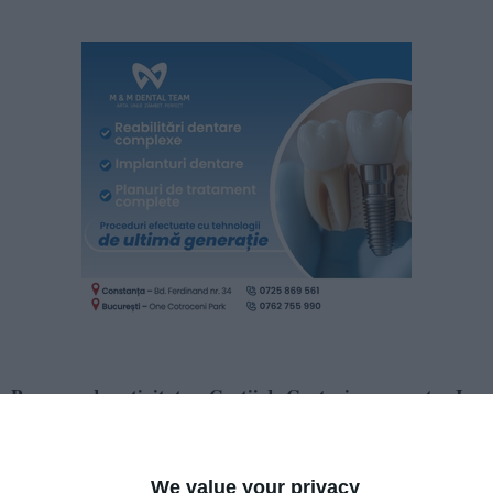
Program de activitate a Curții de Conturi pe semestru I
al anului 2025 - administrație locală/județul Constanța:
Direcția Generală de Asistență Socială și Protecție a
We value your privacy