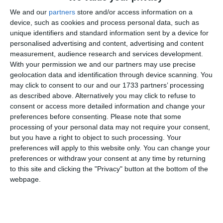
Copilului Constanța
- Follow-up - audit de conformitate
We and our
partners
store and/or access information on a
februarie Camera de Conturi a Județului Constanța;
device, such as cookies and process personal data, such as
SC Gospodărie Apă Canal și Salubritate Cogealac SRL
-
unique identifiers and standard information sent by a device for
Verificarea modului de ducere la indeplinire a masurilor
personalised advertising and content, advertising and content
dispuse prin decizie februarie Camera de Conturi a
measurement, audience research and services development.
Județului Constanța;
With your permission we and our partners may use precise
Școala gimnazială nr.28 "Dan Barbilian” Constanța
-
geolocation data and identification through device scanning. You
may click to consent to our and our 1733 partners’ processing
Audit de conformitate ad-hoc ianuarie - februarie Camera de
as described above. Alternatively you may click to refuse to
Conturi a Județului Constanța;
consent or access more detailed information and change your
Spitalul Clinic de Boli Infecțioase Constanța
- Follow-up -
preferences before consenting.
Please note that some
audit de conformitate februarie Camera de Conturi a
processing of your personal data may not require your consent,
Județului Constanța;
but you have a right to object to such processing. Your
Spitalul Municipal Medgidia
- Follow-up - audit de
preferences will apply to this website only. You can change your
conformitate februarie Camera de Conturi a Județului
preferences or withdraw your consent at any time by returning
to this site and clicking the "Privacy" button at the bottom of the
Constanța;
webpage.
UATC Adamclisi
- Follow-up - audit financiar februarie
Camera de Conturi a Județului Constanța;
UATC Agigea
- Verificarea modului de ducere la îndeplinire
a măsurilor dispuse prin decizie februarie Camera de