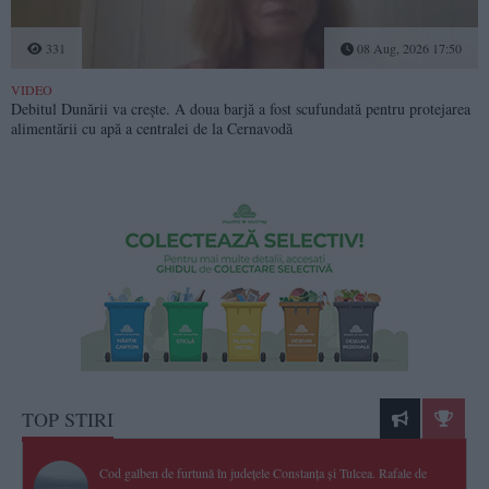
331
08 Aug, 2026 17:50
VIDEO
Debitul Dunării va crește. A doua barjă a fost scufundată pentru protejarea
alimentării cu apă a centralei de la Cernavodă
TOP STIRI
Cod galben de furtună în județele Constanța și Tulcea. Rafale de