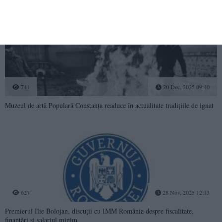
741
20 Dec, 2025 09:40
Muzeul de artă Populară Constanța readuce în actualitate tradițiile de ignat
627
28 Nov, 2025 12:13
Premierul Ilie Bolojan, discuții cu IMM România despre fiscalitate,
finanțări și salariul minim