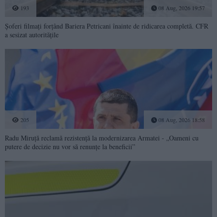
193
08 Aug, 2026 19:57
Șoferi filmați forțând Bariera Petricani înainte de ridicarea completă. CFR
a sesizat autoritățile
205
08 Aug, 2026 18:58
Radu Miruță reclamă rezistență la modernizarea Armatei - „Oameni cu
putere de decizie nu vor să renunțe la beneficii”