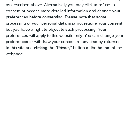
lansat în 2019 de Asociația Mai Mult Verde și Lidl
as described above. Alternatively you may click to refuse to
consent or access more detailed information and change your
Romania cu scopul reducerii poluării cu plastic a
preferences before consenting.
Please note that some
apelor-a mai punctat sursa citată.
processing of your personal data may not require your consent,
but you have a right to object to such processing. Your
preferences will apply to this website only. You can change your
preferences or withdraw your consent at any time by returning
to this site and clicking the "Privacy" button at the bottom of the
Sursa foto: ARBDD
webpage.
Adaugă-ne ca sursă în Google
Urmărește-ne pe Google News
Urmărește-ne pe Whatsapp
Ti-a placut articolul?