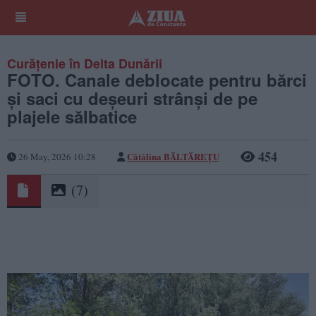
Curățenie în Delta Dunării
FOTO. Canale deblocate pentru bărci
și saci cu deșeuri strânși de pe
plajele sălbatice
454
Cătălina BĂLTĂREȚU
26 May, 2026 10:28
(7)