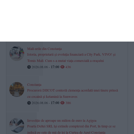
Farul Constanța întâlnește ultima clasată
Gheorghe Popescu - „Vom avea meci greu. Csikszereda va veni
să-și vândă foarte scump pielea“
2026.08.06 -
17:00
595
Mall-urile din Constanța
Istoria, proprietarii și evoluția financiară a City Park, VIVO! și
Tomis Mall. Cum s-a mutat viața comercială a orașului
2026.08.06 -
17:00
436
Constanța
Procurorii DIICOT contestă clemența acordată unei tinere prinsă
cu cocaină și ketamină la Sunwaves
2026.08.06 -
17:00
386
Investiție de aproape un milion de euro la Agigea
Poarta Deltei SRL își extinde complexul din Port, în timp ce se
judecă pe sute de mii de lei la Curtea de Apel Constanța