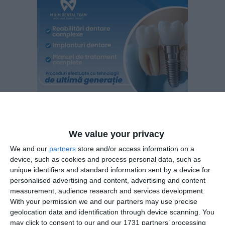
We value your privacy
We and our
partners
store and/or access information on a
Astfel de acțiuni vor continua în RBDD! În perioada 28-31
device, such as cookies and process personal data, such as
mai, va fi organizată la Sulina o tabără de ecologizare de
unique identifiers and standard information sent by a device for
către Asociația „Mai Mult Verde”, în colaborare cu
personalised advertising and content, advertising and content
Asociația „Cu Drag din Sulina” și Administrația Rezervației
measurement, audience research and services development.
Biosferei Delta Dunării.
With your permission we and our partners may use precise
geolocation data and identification through device scanning. You
Tabăra face parte din programul Cu Apele Curate,
may click to consent to our and our 1731 partners’ processing