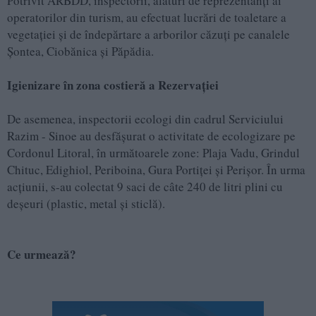
Potrivit ARBDD, inspectorii, alături de reprezentanți ai
operatorilor din turism, au efectuat lucrări de toaletare a
vegetației și de îndepărtare a arborilor căzuți pe canalele
Șontea, Ciobănica și Păpădia.
Igienizare în zona costieră a Rezervației
De asemenea, inspectorii ecologi din cadrul Serviciului
Razim - Sinoe au desfășurat o activitate de ecologizare pe
Cordonul Litoral, în următoarele zone: Plaja Vadu, Grindul
Chituc, Edighiol, Periboina, Gura Portiței și Perișor. În urma
acțiunii, s-au colectat 9 saci de câte 240 de litri plini cu
deșeuri (plastic, metal și sticlă).
Ce urmează?