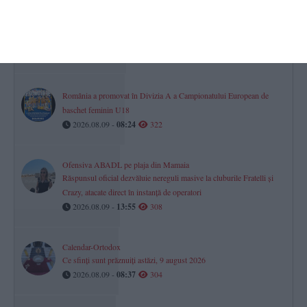
Nu scăpăm de caniculă! Noi avertizări meteo emise de ANM! Pe
litoral nopțile vor fi tropicale
2026.08.09 -
10:42
326
România a promovat în Divizia A a Campionatului European de
baschet feminin U18
2026.08.09 -
08:24
322
Ofensiva ABADL pe plaja din Mamaia
Răspunsul oficial dezvăluie nereguli masive la cluburile Fratelli și
Crazy, atacate direct în instanță de operatori
2026.08.09 -
13:55
308
Calendar-Ortodox
Ce sfinți sunt prăznuiți astăzi, 9 august 2026
2026.08.09 -
08:37
304