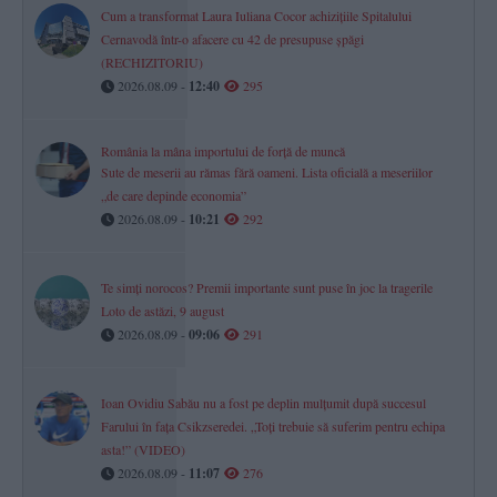
Cum a transformat Laura Iuliana Cocor achizițiile Spitalului
Cernavodă într-o afacere cu 42 de presupuse șpăgi
(RECHIZITORIU)
2026.08.09 -
12:40
295
România la mâna importului de forță de muncă
Sute de meserii au rămas fără oameni. Lista oficială a meseriilor
„de care depinde economia”
2026.08.09 -
10:21
292
Te simți norocos? Premii importante sunt puse în joc la tragerile
Loto de astăzi, 9 august
2026.08.09 -
09:06
291
Ioan Ovidiu Sabău nu a fost pe deplin mulțumit după succesul
Farului în fața Csikzseredei. „Toți trebuie să suferim pentru echipa
asta!” (VIDEO)
2026.08.09 -
11:07
276