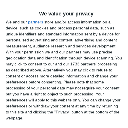
We value your privacy
We and our
partners
store and/or access information on a
device, such as cookies and process personal data, such as
unique identifiers and standard information sent by a device for
personalised advertising and content, advertising and content
measurement, audience research and services development.
With your permission we and our partners may use precise
geolocation data and identification through device scanning. You
may click to consent to our and our 1733 partners’ processing
as described above. Alternatively you may click to refuse to
consent or access more detailed information and change your
preferences before consenting.
Please note that some
Informațiile din prezentul articol sunt de interes public și
processing of your personal data may not require your consent,
sunt obținute din surse publice deschise.
but you have a right to object to such processing. Your
preferences will apply to this website only. You can change your
Citește și:
preferences or withdraw your consent at any time by returning
to this site and clicking the "Privacy" button at the bottom of the
webpage.
Componența Comisiei care va decide câștigătorii
contractelor de delegare a serviciului public de transport