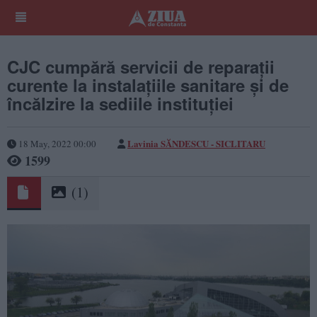
CJC cumpără servicii de reparaţii
curente la instalaţiile sanitare şi de
încălzire la sediile instituției
Lavinia SĂNDESCU - SICLITARU
18 May, 2022 00:00
1599
(1)