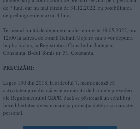
ambele părţi a contractului de prestări servicii pe o perioadă
de 7 luni, dar nu mai târziu de 31.12.2022, cu posibilitatea
de prelungire de maxim 4 luni.
Termenul limită de depunere a ofertelor este 19.05.2022, ora
12:00 la adresa de e-mail licitatii@cjc.ro sau o vor depune,
în plic închis, la Registratura Consiliului Judeţean
Constanţa, B-dul Tomis nr. 51, Constanţa.
PRECIZĂRI:
Legea 190 din 2018, la articolul 7, menţionează că
activitatea jurnalistică este exonerată de la unele prevederi
ale Regulamentului GDPR, dacă se păstrează un echilibru
între libertatea de exprimare şi protecţia datelor cu caracter
personal.