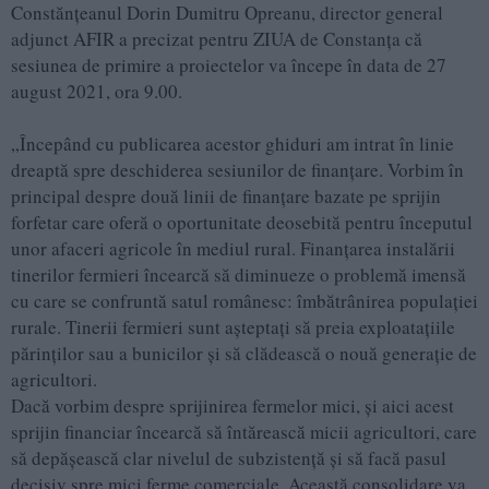
Constănțeanul Dorin Dumitru Opreanu, director general
adjunct AFIR a precizat pentru ZIUA de Constanța că
sesiunea de primire a proiectelor va începe în data de 27
august 2021, ora 9.00.
„Începând cu publicarea acestor ghiduri am intrat în linie
dreaptă spre deschiderea sesiunilor de finanțare. Vorbim în
principal despre două linii de finanțare bazate pe sprijin
forfetar care oferă o oportunitate deosebită pentru începutul
unor afaceri agricole în mediul rural. Finanțarea instalării
tinerilor fermieri încearcă să diminueze o problemă imensă
cu care se confruntă satul românesc: îmbătrânirea populației
rurale. Tinerii fermieri sunt așteptați să preia exploatațiile
părinților sau a bunicilor și să clădească o nouă generație de
agricultori.
Dacă vorbim despre sprijinirea fermelor mici, și aici acest
sprijin financiar încearcă să întărească micii agricultori, care
să depășească clar nivelul de subzistență și să facă pasul
decisiv spre mici ferme comerciale. Această consolidare va