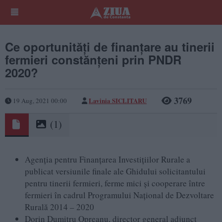
Ce oportunități de finanțare au tinerii
fermieri constănțeni prin PNDR
2020?
3769
Lavinia SICLITARU
19 Aug, 2021 00:00
(1)
Agenția pentru Finanțarea Investițiilor Rurale a
publicat versiunile finale ale Ghidului solicitantului
pentru tinerii fermieri, ferme mici și cooperare între
fermieri în cadrul Programului Național de Dezvoltare
Rurală 2014 – 2020
Dorin Dumitru Opreanu, director general adjunct