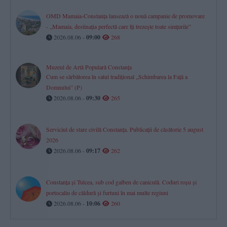
OMD Mamaia-Constanța lansează o nouă campanie de promovare
- „Mamaia, destinația perfectă care îți trezește toate simțurile”
2026.08.06 -
09:00
268
Muzeul de Artă Populară Constanța
Cum se sărbătorea în satul tradițional „Schimbarea la Față a
Domnului” (P)
2026.08.06 -
09:30
265
Serviciul de stare civilă Constanţa. Publicaţii de căsătorie 5 august
2026
2026.08.06 -
09:17
262
Constanța și Tulcea, sub cod galben de caniculă. Coduri roșu și
portocaliu de căldură și furtuni în mai multe regiuni
2026.08.06 -
10:06
260