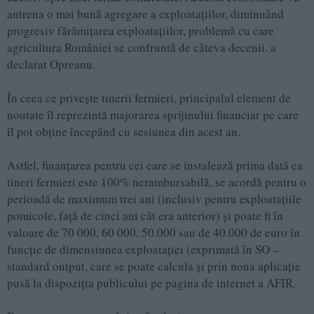
antrena o mai bună agregare a exploatațiilor, diminuând
progresiv fărâmițarea exploatațiilor, problemă cu care
agricultura României se confruntă de câteva decenii. a
declarat Opreanu.
În ceea ce privește tinerii fermieri, principalul element de
noutate îl reprezintă majorarea sprijinului financiar pe care
îl pot obține începând cu sesiunea din acest an.
Astfel, finanțarea pentru cei care se instalează prima dată ca
tineri fermieri este 100% nerambursabilă, se acordă pentru o
perioadă de maximum trei ani (inclusiv pentru exploatațiile
pomicole, față de cinci ani cât era anterior) și poate fi în
valoare de 70 000, 60 000, 50.000 sau de 40.000 de euro în
funcție de dimensiunea exploatației (exprimată în SO –
standard output, care se poate calcula și prin noua aplicație
pusă la dispoziția publicului pe pagina de internet a AFIR.