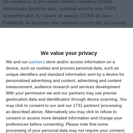
De asemenea, se pot obține fonduri europene pentru
dezvoltarea fermelor mici, sprijinul acordat este 100%
nerambursabil, în valoare de maxim 15.000 de euro.
Condițiile de finanțare sunt similare cu cele din anii trecuți.
We value your privacy
We and our
partners
store and/or access information on a
device, such as cookies and process personal data, such as
unique identifiers and standard information sent by a device for
personalised advertising and content, advertising and content
measurement, audience research and services development.
With your permission we and our partners may use precise
geolocation data and identification through device scanning. You
may click to consent to our and our 1731 partners’ processing
as described above. Alternatively you may click to refuse to
consent or access more detailed information and change your
preferences before consenting.
Please note that some
processing of your personal data may not require your consent,