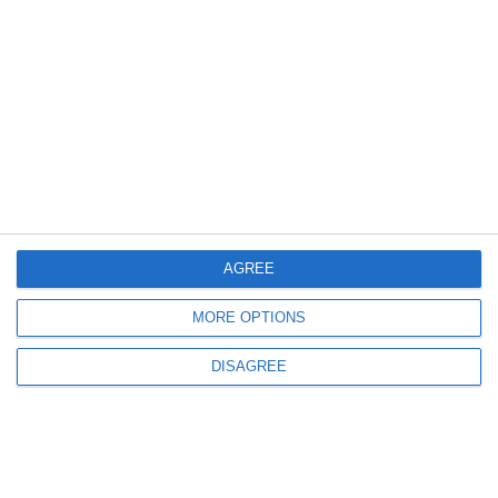
843
13 Jan, 2026 12:01
VIDEO
Ministrul german de Externe minimalizează amenințările SUA privind
Groenlanda, după întâlnirea cu Marco Rubio
AGREE
MORE OPTIONS
DISAGREE
892
29 Dec, 2025 11:11
Guvernul renunță la reforma impozitării clădirilor stabilită prin OG
16/2022. Noul sistem, amânat pentru cel puțin 2027