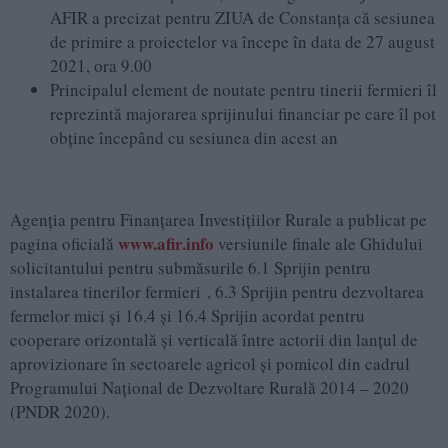
AFIR a precizat pentru ZIUA de Constanța că sesiunea
de primire a proiectelor va începe în data de 27 august
2021, ora 9.00
Principalul element de noutate pentru tinerii fermieri îl
reprezintă majorarea sprijinului financiar pe care îl pot
obține începând cu sesiunea din acest an
Agenția pentru Finanțarea Investițiilor Rurale a publicat pe
www.afir.info
pagina oficială
versiunile finale ale Ghidului
solicitantului pentru submăsurile 6.1 Sprijin pentru
instalarea tinerilor fermieri , 6.3 Sprijin pentru dezvoltarea
fermelor mici și 16.4 și 16.4 Sprijin acordat pentru
cooperare orizontală şi verticală între actorii din lanțul de
aprovizionare în sectoarele agricol și pomicol din cadrul
Programului Național de Dezvoltare Rurală 2014 – 2020
(PNDR 2020).