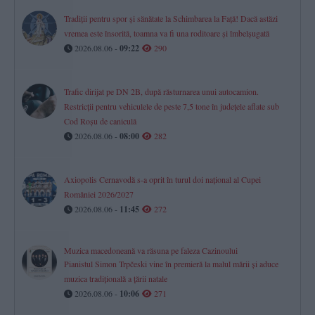
Tradiții pentru spor și sănătate la Schimbarea la Față! Dacă astăzi
vremea este însorită, toamna va fi una roditoare și îmbelșugată
2026.08.06 -
09:22
290
Trafic dirijat pe DN 2B, după răsturnarea unui autocamion.
Restricții pentru vehiculele de peste 7,5 tone în județele aflate sub
Cod Roșu de caniculă
2026.08.06 -
08:00
282
Axiopolis Cernavodă s-a oprit în turul doi național al Cupei
României 2026/2027
2026.08.06 -
11:45
272
Muzica macedoneană va răsuna pe faleza Cazinoului
Pianistul Simon Trpčeski vine în premieră la malul mării și aduce
muzica tradițională a țării natale
2026.08.06 -
10:06
271