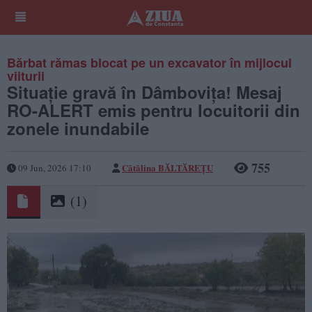
Bărbat rămas blocat pe un excavator în mijlocul
viiturii
Situație gravă în Dâmbovița! Mesaj
RO-ALERT emis pentru locuitorii din
zonele inundabile
755
Cătălina BĂLTĂREȚU
09 Jun, 2026 17:10
(1)