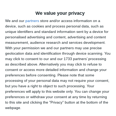
We value your privacy
We and our
partners
store and/or access information on a
device, such as cookies and process personal data, such as
unique identifiers and standard information sent by a device for
Potrivit informațiilor disponibile, bărbatul a sunat la 112 și a
personalised advertising and content, advertising and content
anunțat că este blocat. Acesta ar fi suferit și un atac de
measurement, audience research and services development.
panică din cauza situației în care se află.
With your permission we and our partners may use precise
geolocation data and identification through device scanning. You
may click to consent to our and our 1733 partners’ processing
Pentru salvarea lui a fost solicitat un elicopter, care se
as described above. Alternatively you may click to refuse to
deplasează către zona afectată.
consent or access more detailed information and change your
preferences before consenting.
Please note that some
Pompierii, echipele ISU și celelalte structuri de intervenție
processing of your personal data may not require your consent,
monitorizează evoluția fenomenelor hidrologice și sunt
but you have a right to object to such processing. Your
pregătite să intervină în localitățile care ar putea fi afectate
preferences will apply to this website only. You can change your
preferences or withdraw your consent at any time by returning
de inundații. Situația este în continuă evoluție, iar
to this site and clicking the "Privacy" button at the bottom of the
autoritățile le recomandă locuitorilor să urmărească
webpage.
informațiile oficiale și să respecte indicațiile transmise prin