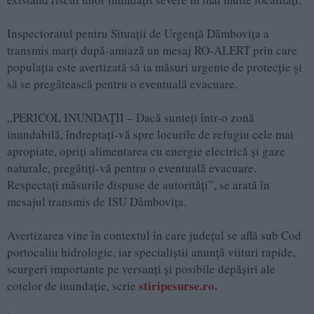
Inspectoratul pentru Situații de Urgență Dâmbovița a
transmis marți după-amiază un mesaj RO-ALERT prin care
populația este avertizată să ia măsuri urgente de protecție și
să se pregătească pentru o eventuală evacuare.
„PERICOL INUNDAȚII – Dacă sunteți într-o zonă
inundabilă, îndreptați-vă spre locurile de refugiu cele mai
apropiate, opriți alimentarea cu energie electrică și gaze
naturale, pregătiți-vă pentru o eventuală evacuare.
Respectați măsurile dispuse de autorități”, se arată în
mesajul transmis de ISU Dâmbovița.
Avertizarea vine în contextul în care județul se află sub Cod
portocaliu hidrologic, iar specialiștii anunță viituri rapide,
scurgeri importante pe versanți și posibile depășiri ale
stiripesurse.ro.
cotelor de inundație, scrie