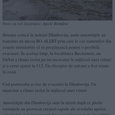
Foto cu rol ilustrativ: Apele Române
Situație critică în județul Dâmbovița, unde autoritățile au
transmis un mesaj RO-ALERT prin care le cer oamenilor din
zonele inundabile să se pregătească pentru o posibilă
evacuare. În același timp, în localitatea Buciumeni, un
bărbat a rămas izolat pe un excavator în mijlocul unei viituri
și a cerut ajutor la 112. Un elicopter de salvare a fost trimis
în zonă.
Cod portocaliu și risc de evacuări în Dâmbovița. Un
muncitor a rămas izolat în mijlocul unei viituri
Autoritățile din Dâmbovița sunt în alertă după ce ploile
torențiale au provocat creșteri rapide ale nivelului apelor,
existând riscul unor inundații severe în mai multe localități.