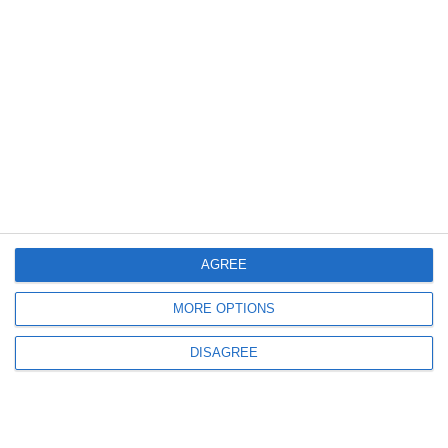
preventivă
499
21 May, 2026 12:53
41 de percheziții în 22 de județe, într-o cauză penală privind săvârșirea
infracțiunii de nerespectarea regimului armelor și munițiilor
AGREE
MORE OPTIONS
DISAGREE
553
15 May, 2026 17:16