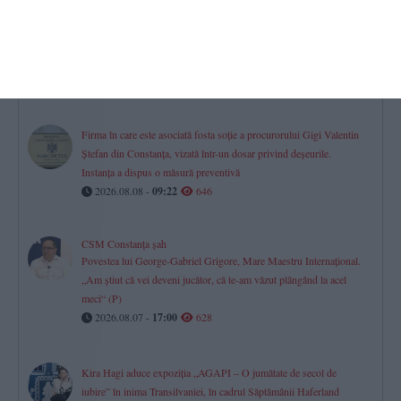
Minifotbal Constanța
ACS Marina LMP și-a întărit lotul cu fundașul Vișan Crețu. „Bun
venit la bord!“ (VIDEO)
2026.08.07 -
17:00
656
Firma în care este asociată fosta soție a procurorului Gigi Valentin
Ștefan din Constanța, vizată într-un dosar privind deșeurile.
Instanța a dispus o măsură preventivă
2026.08.08 -
09:22
646
CSM Constanța șah
Povestea lui George-Gabriel Grigore, Mare Maestru Internațional.
„Am știut că vei deveni jucător, că te-am văzut plângând la acel
meci“ (P)
2026.08.07 -
17:00
628
Kira Hagi aduce expoziția „AGAPI – O jumătate de secol de
iubire” în inima Transilvaniei, în cadrul Săptămânii Haferland