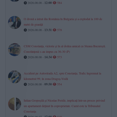
2026.08.08 -
12:00
584
O dronă a intrat din România în Bulgaria și a explodat la 100 de
metri de graniță
2026.08.08 -
13:31
578
CSM Constanța, victorie și în al doilea amical cu Steaua București.
Constănțenii s-au impus cu 36-30 (P)
2026.08.08 -
14:34
573
Accident pe Autostrada A2, spre Constanța. Trafic îngreunat la
kilometrul 99, în zona Dragoș-Vodă
2026.08.08 -
09:50
554
Iulian Gropoșilă și Niculae Peride, implicați într-un proces privind
un apartament deținut în coproprietate. Cazul este la Tribunalul
Constanța
2026.08.07 -
17:00
540