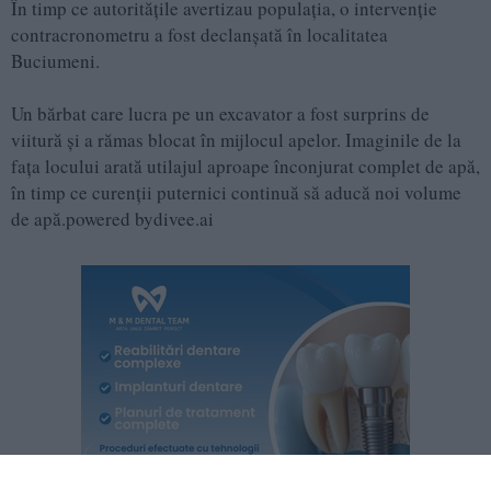
În timp ce autoritățile avertizau populația, o intervenție
contracronometru a fost declanșată în localitatea
Buciumeni.
Un bărbat care lucra pe un excavator a fost surprins de
viitură și a rămas blocat în mijlocul apelor. Imaginile de la
fața locului arată utilajul aproape înconjurat complet de apă,
în timp ce curenții puternici continuă să aducă noi volume
de apă.powered bydivee.ai