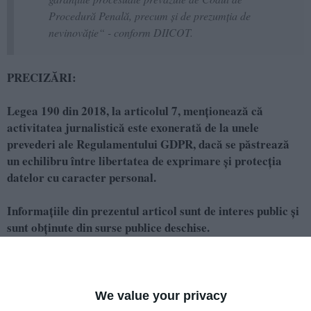
Procedură Penală, precum și de prezumția de
nevinovăție“ - conform DIICOT.
PRECIZĂRI:
Legea 190 din 2018, la articolul 7, menţionează că
activitatea jurnalistică este exonerată de la unele
prevederi ale Regulamentului GDPR, dacă se păstrează
un echilibru între libertatea de exprimare şi protecţia
datelor cu caracter personal.
Informațiile din prezentul articol sunt de interes public și
sunt obținute din surse publice deschise.
Adaugă-ne ca sursă în Google
We value your privacy
Urmărește-ne pe Google News