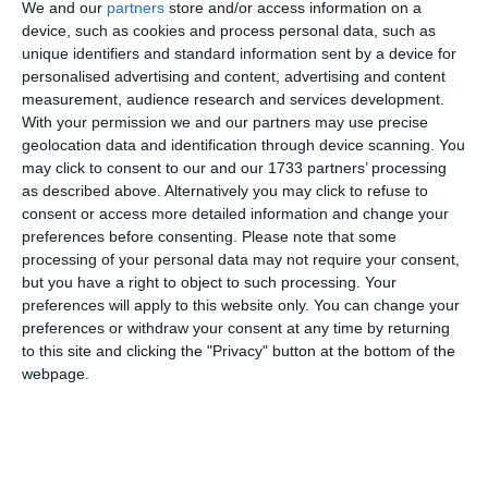
We and our
partners
store and/or access information on a
Urmărește-ne pe Whatsapp
device, such as cookies and process personal data, such as
unique identifiers and standard information sent by a device for
personalised advertising and content, advertising and content
measurement, audience research and services development.
Ti-a placut articolul?
With your permission we and our partners may use precise
geolocation data and identification through device scanning. You
may click to consent to our and our 1733 partners’ processing
as described above. Alternatively you may click to refuse to
consent or access more detailed information and change your
preferences before consenting.
Please note that some
processing of your personal data may not require your consent,
but you have a right to object to such processing. Your
preferences will apply to this website only. You can change your
COMENTARII
preferences or withdraw your consent at any time by returning
to this site and clicking the "Privacy" button at the bottom of the
Nume
webpage.
Email