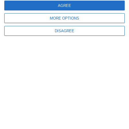
AGREE
MORE OPTIONS
DISAGREE
901
26 May, 2025 15:56
Bărbat din Constanța, suspectat de trafic de droguri de mare risc, reținut de
procurorii DIICOT (VIDEO)
1502
09 May, 2025 16:53
FOTO-VIDEO. Traficant de droguri internațional, capturat la Constanța!