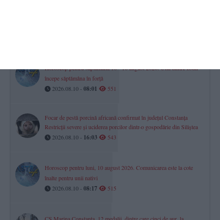
Centrul distracției de pe litoral se mută în Mamaia Nord. Din 13
august, Alezzi Yacht revine și deschide un nou capitol al verii
2026.08.10 -
13:48
583
Horoscop pentru săptămâna 10 - 16 august 2026. Una dintre zodii
începe săptămâna în forță
2026.08.10 -
08:01
551
Focar de pestă porcină africană confirmat în județul Constanța
Restricții severe și uciderea porcilor dintr-o gospodărie din Siliștea
2026.08.10 -
16:03
543
Horoscop pentru luni, 10 august 2026. Comunicarea este la cote
înalte pentru unii nativi
2026.08.10 -
08:17
515
CS Marina Constanța, 12 medalii, dintre care cinci de aur, la