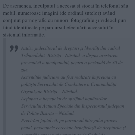
De asemenea, inculpatul a accesat și stocat în telefonul său
mobil, numeroase imagini (de ordinul sutelor) având
conținut pornografic cu minori, fotografiile și videoclipuri
fiind identificate pe parcursul efectuării accesului în
sistemul informatic.
Astăzi, judecătorul de drepturi și libertăți din cadrul
Tribunalului Bistrița - Năsăud a dispus arestarea
preventivă a inculpatului, pentru o perioadă de 30 de
zile.
Activitățile judiciare au fost realizate împreună cu
polițiștii Serviciului de Combatere a Criminalității
Organizate Bistrița – Năsăud.
Acțiunea a beneficiat de sprijinul luptătorilor
Serviciului Acțiuni Speciale din Inspectoratul județean
de Poliție Bistrița – Năsăud.
Precizăm faptul că, pe parcursul întregului proces
penal, persoanele cercetate beneficiază de drepturile și
garanțiile procesuale prevăzute de Codul de