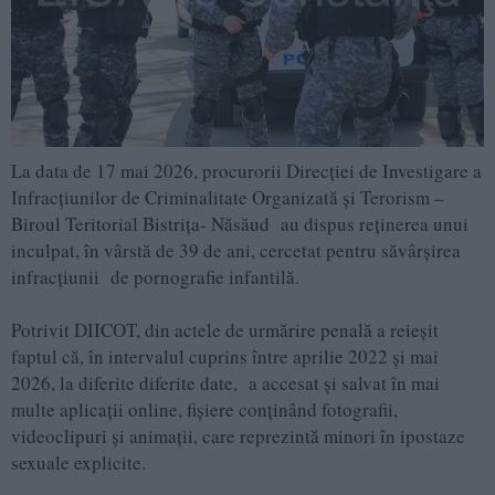
La data de 17 mai 2026, procurorii Direcției de Investigare a
Infracțiunilor de Criminalitate Organizată și Terorism –
Biroul Teritorial Bistrița- Năsăud au dispus reținerea unui
inculpat, în vârstă de 39 de ani, cercetat pentru săvârșirea
infracțiunii de pornografie infantilă.
Potrivit DIICOT, din actele de urmărire penală a reieșit
faptul că, în intervalul cuprins între aprilie 2022 și mai
2026, la diferite diferite date, a accesat și salvat în mai
multe aplicații online, fișiere conținând fotografii,
videoclipuri și animații, care reprezintă minori în ipostaze
sexuale explicite.