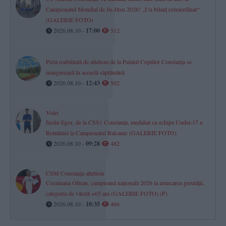
Campionatul Mondial de Ju-Jitsu 2026! „Un bilanț extraordinar“
(GALERIE FOTO)
2026.08.10 -
17:00
512
Pista reabilitată de atletism de la Palatul Copiilor Constanța se
inaugurează în această săptămână
2026.08.10 -
12:43
502
Volei
Iustin Egor, de la CSS1 Constanța, medaliat cu echipa Under-17 a
României la Campionatul Balcanic (GALERIE FOTO)
2026.08.10 -
09:28
482
CSM Constanța atletism
Coculeana Oltean, campioană națională 2026 la aruncarea greutății,
categoria de vârstă +65 ani (GALERIE FOTO) (P)
2026.08.10 -
10:35
466