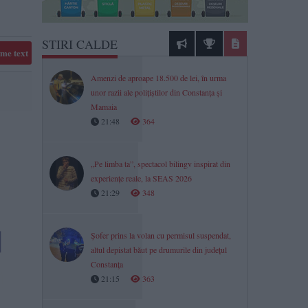
STIRI CALDE
me text
Amenzi de aproape 18.500 de lei, în urma
unor razii ale polițiștilor din Constanța și
Mamaia
21:48
364
„Pe limba ta”, spectacol bilingv inspirat din
experiențe reale, la SEAS 2026
21:29
348
Șofer prins la volan cu permisul suspendat,
altul depistat băut pe drumurile din județul
Constanța
21:15
363