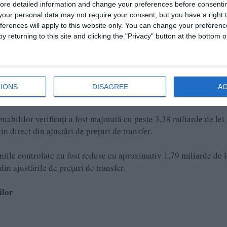
ore detailed information and change your preferences before consenti
our personal data may not require your consent, but you have a right t
ferences will apply to this website only. You can change your preferen
y returning to this site and clicking the "Privacy" button at the bottom
cat costuri semnificative generate de tranzacții intra-grup fără
 care să demonstreze beneficiul economic și necesitatea servici
ânia.
IONS
DISAGREE
A
 lei
abililor verificați a fost majorată cu peste 3,38 miliarde de lei
n direct din ajustări de prețuri de transfer.
iile controlate au fost reduse cu aproximativ 1,79 miliarde de l
in ajustările de prețuri de transfer.
ilor