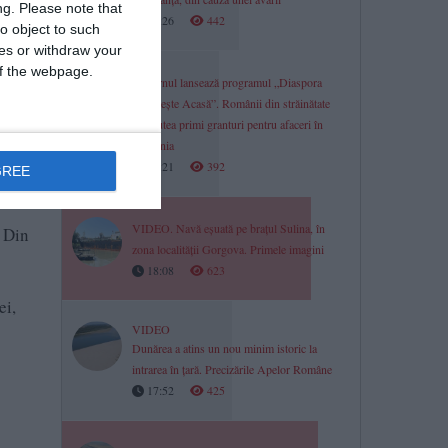
ng.
Please note that
18:26
442
o object to such
ces or withdraw your
 of the webpage.
Guvernul lansează programul „Diaspora
Investește Acasă”. Românii din străinătate
ilor
vor putea primi granturi pentru afaceri în
România
18:21
392
GREE
VIDEO. Navă eșuată pe brațul Sulina, în
. Din
zona localității Gorgova. Primele imagini
18:08
623
ei,
VIDEO
Dunărea a atins un nou minim istoric la
intrarea în țară. Precizările Apelor Române
17:52
425