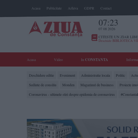
Acasa
Publicitate
Arhiva
GDPR
Contact
07:23
07 08 2026
CITESTE UN ZIAR LIBE
Deschide BIBLIOTECA V
Acasa
Video
In
CONSTANTA
Informa
Deschidere editie
Eveniment
Administratie locala
Politic
Actua
Sedinte de consiliu
Monden
Magazinul de business
Proiecte imo
Coronavirus - ultimele stiri despre epidemia de coronavirus
#Constanta