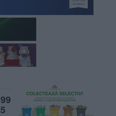
199
55