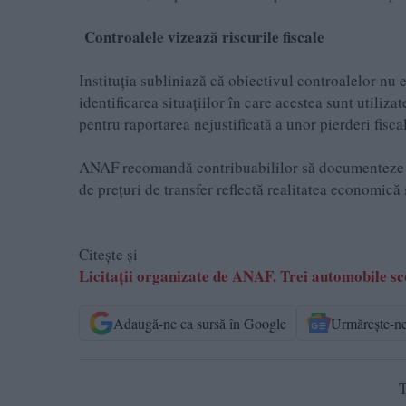
Controalele vizează riscurile fiscale
Instituția subliniază că obiectivul controalelor nu 
identificarea situațiilor în care acestea sunt utili
pentru raportarea nejustificată a unor pierderi fisca
ANAF recomandă contribuabililor să documenteze comp
de prețuri de transfer reflectă realitatea economică 
Citește și
Licitații organizate de ANAF. Trei automobi
Adaugă-ne ca sursă în Google
Urmărește-n
T