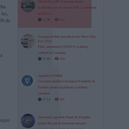
Oficial de la IPJ Constanța despre
Din
accidentul grav în care un TIR s-a răsturnat
lei,
pe DN2A
000 de
17:38
642
Georgia,invitată specială la Sea Wave Film
Fest 2026
Film, patrimoniu UNESCO și dialog
cultural la Constanța
și
17:26
304
Ajustări în PNRR
Guvernul modifică finanțarea Fondului de
Fonduri pentru digitalizare și acțiune
climatică
17:14
361
Guvernul a aprobat Planul de Pregătire
ețuri
pentru Riscuri în domeniul energiei