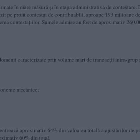
irmate în mare măsură și în etapa administrativă de contestare. 
t pe profit contestat de contribuabili, aproape 193 milioane de 
gerea contestațiilor. Sumele admise au fost de aproximativ 260.
 domenii caracterizate prin volume mari de tranzacții intra-grup 
ponente mecanice;
ntrează aproximativ 64% din valoarea totală a ajustărilor de pr
oximativ 60% din total.