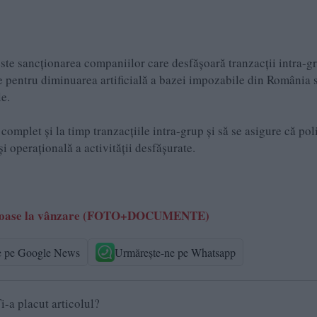
este sancționarea companiilor care desfășoară tranzacții intra-gr
zate pentru diminuarea artificială a bazei impozabile din România 
le.
let și la timp tranzacțiile intra-grup și să se asigure că poli
și operațională a activității desfășurate.
le scoase la vânzare (FOTO+DOCUMENTE)
e pe Google News
Urmărește-ne pe Whatsapp
i-a placut articolul?