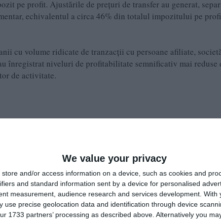
zit pe profit. Ajustările de prețuri de transfer au generat, separ
mentar, echivalentul a circa 46% din totalul impozitului pe profi
nii cu volume ridicate de tranzacții cu persoane afiliate, societă
au înregistrat niveluri de profitabilitate semnificativ mai reduse
or de activitate.
ranzacțiilor realizate atât cu persoane afiliate, cât și cu entități
economică a tranzacțiilor, documentarea serviciilor intra-grup, pr
e a funcțiilor, activelor și riscurilor, precum și nivelul marjelo
We value your privacy
store and/or access information on a device, such as cookies and pro
ifiers and standard information sent by a device for personalised adver
tent measurement, audience research and services development.
With 
 use precise geolocation data and identification through device scanni
ur 1733 partners’ processing as described above. Alternatively you may 