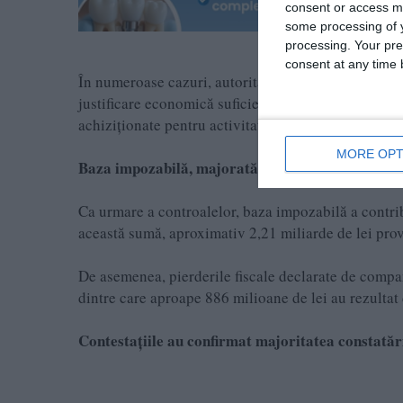
consent or access m
some processing of y
processing. Your pre
consent at any time b
În numeroase cazuri, autoritățile fiscale au identifi
justificare economică suficientă sau fără documente
achiziționate pentru activitatea desfășurată în Rom
MORE OPT
Baza impozabilă, majorată cu peste 3,38 miliarde
Ca urmare a controalelor, baza impozabilă a contribu
această sumă, aproximativ 2,21 miliarde de lei provi
De asemenea, pierderile fiscale declarate de compan
dintre care aproape 886 milioane de lei au rezultat d
Contestațiile au confirmat majoritatea constatăr