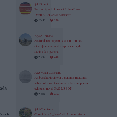
Știri România
Persoană posibil înecată în lacul Izvorul
Dorului. Căutări cu scafandrii
20:50
339
Apele Române
Scufundarea barjelor se amână din nou.
Operațiunea se va desfășura vineri, din
motive de siguranță
20:32
448
ARSVOM Constanța
Ambasada Filipinelor a transmis mulțumiri
salvatorilor români care au intervenit pentru
oada
echipajul navei GAS LISBON
20:04
424
Știri Constanța
e lei,
Cursul de apă „derea” din Lumina, afectat