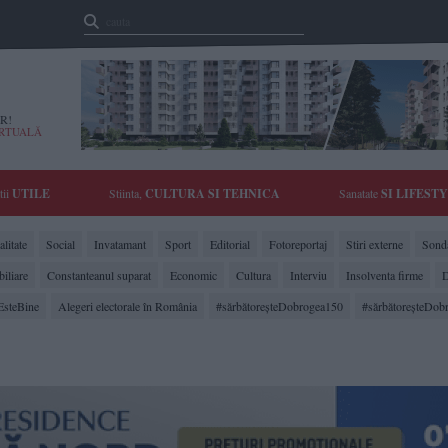
R!
IRTUALĂ
tii
UTILE
Stiinta,
CULTURA SI TEHNICA
Sanatate
SI LIFEST
litate
Social
Invatamant
Sport
Editorial
Fotoreportaj
Stiri externe
Sonda
biliare
Constanteanul suparat
Economic
Cultura
Interviu
Insolventa firme
D
EsteBine
Alegeri electorale în România
#sărbătoreşteDobrogea150
#sărbătoreşteDob