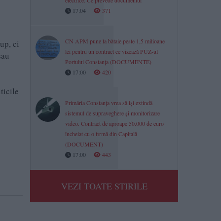
electrice. Ce prevede documentul
17:04
371
CN APM pune la bătaie peste 1,5 milioane
up, ci
lei pentru un contract ce vizează PUZ-ul
sau
Portului Constanța (DOCUMENTE)
17:00
420
ticile
Primăria Constanța vrea să își extindă
sistemul de supraveghere și monitorizare
video. Contract de aproape 50.000 de euro
încheiat cu o firmă din Capitală
(DOCUMENT)
17:00
443
VEZI TOATE STIRILE