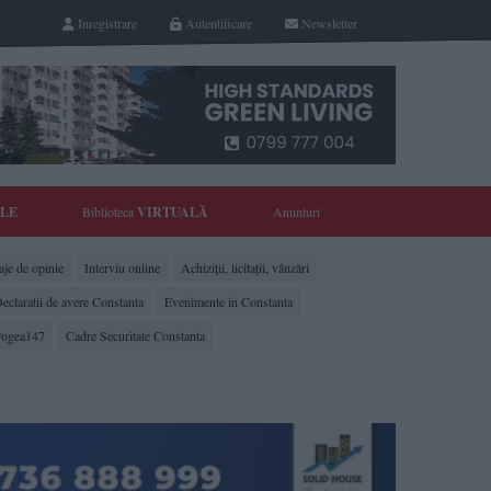
Inregistrare
Autentificare
Newsletter
YLE
Biblioteca
VIRTUALĂ
Anunturi
je de opinie
Interviu online
Achiziții, licitații, vânzări
eclaratii de avere Constanta
Evenimente in Constanta
rogea147
Cadre Securitate Constanta