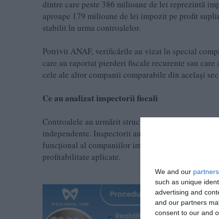
dintre care peste 386 milioane de lei reprezintă impo
aproape 179 milioane de lei impozit pe profit supli
stabilit în urma controalelor.
Potrivit ANAF, verificările au vizat în special compa
care au raportat pierderi fiscale recurente sau care 
cele ale altor companii comparabile din același sect
Ce au analizat inspectorii fiscali
Controalele au urmărit structura, valoarea și natura t
independente. Inspectorii au verificat justificarea 
funcțional al companiilor implicate, modul de alocar
profitabilitate aplicate.
We and our
partners
such as unique ident
advertising and con
and our partners may
consent to our and o