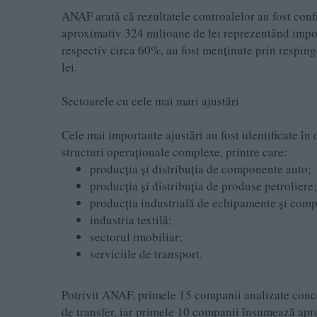
ANAF arată că rezultatele controalelor au fost conf
aproximativ 324 milioane de lei reprezentând impozi
respectiv circa 60%, au fost menținute prin respin
lei.
Sectoarele cu cele mai mari ajustări
Cele mai importante ajustări au fost identificate în
structuri operaționale complexe, printre care:
producția și distribuția de componente auto;
producția și distribuția de produse petroliere;
producția industrială de echipamente și com
industria textilă;
sectorul imobiliar;
serviciile de transport.
Potrivit ANAF, primele 15 companii analizate conce
de transfer, iar primele 10 companii însumează apr