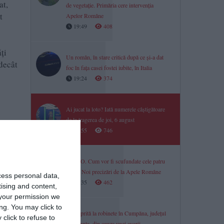
at,
de vegetație. Primăria cere intervenția
t
Apelor Române
19:49
408
ți
Un român, în stare critică după ce și-a dat
 decât
foc în fața casei fostei iubite, în Italia
19:24
374
Ai jucat la loto? Iată numerele câștigătoare
de la tragerea de joi, 6 august
18:55
746
ofilul
r de
VIDEO. Cum vor fi scufundate cele patru
barje? Noi precizări de la Apele Române
cess personal data,
18:35
462
tising and content,
your permission we
ng. You may click to
Apă oprită la robinete în Cumpăna, județul
click to refuse to
Constanța, din cauza unei avarii