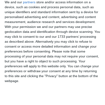
We and our
partners
store and/or access information on a
device, such as cookies and process personal data, such as
Ti-a placut articolul?
unique identifiers and standard information sent by a device for
personalised advertising and content, advertising and content
measurement, audience research and services development.
With your permission we and our partners may use precise
geolocation data and identification through device scanning. You
may click to consent to our and our 1733 partners’ processing
as described above. Alternatively you may click to refuse to
consent or access more detailed information and change your
preferences before consenting.
Please note that some
COMENTARII
processing of your personal data may not require your consent,
but you have a right to object to such processing. Your
Nume
preferences will apply to this website only. You can change your
preferences or withdraw your consent at any time by returning
to this site and clicking the "Privacy" button at the bottom of the
webpage.
Email
Comentariu