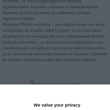
procurori, în sensul supravegherii respectării
reglementărilor naţionale, europene şi internaţionale în
domeniu, pe linia prevenirii şi combaterii violenței
împotriva copiilor.
Ministerul Public va urmări - prin mijloacele pe care le are
la dispoziție în actualul cadru legislativ și cu respectarea
exigențelor care se degajă din actele internaționale privind
protecția minorului – ca, în exercitarea competențelor sale
constituționale, să vegheze la protejarea tuturor drepturilor
ce se circumscriu interesului superior al copilului, indiferent
de calitatea acestuia în cadrul unei proceduri judiciare.
.
Adaugă-ne ca sursă în Google
Urmărește-ne pe Google News
Urmărește-ne pe Whatsapp
We value your privacy