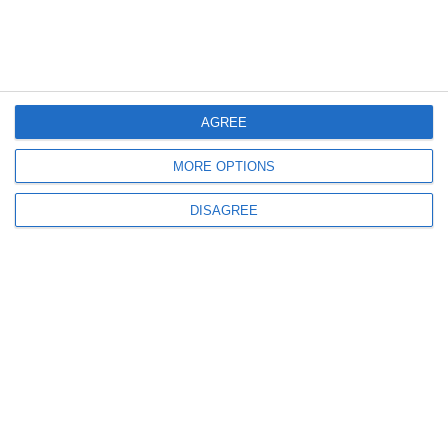
AGREE
590
02 Jul, 2026 13:41
MORE OPTIONS
Avertizare hidrologică extinsă. Risc de inundații în 37 de județe. Printre
DISAGREE
ele, Constanța și Tulcea
ULTIMELE ARTICOLE DIN ACEEASI CATEGORIE