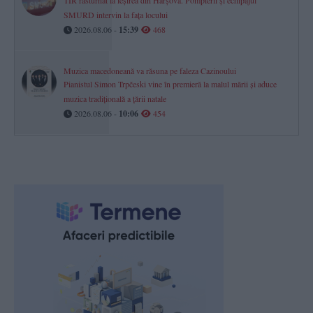
TIR răsturnat la ieșirea din Hârșova. Pompierii și echipajul
SMURD intervin la fața locului
2026.08.06 -
15:39
468
Muzica macedoneană va răsuna pe faleza Cazinoului
Pianistul Simon Trpčeski vine în premieră la malul mării și aduce
muzica tradițională a țării natale
2026.08.06 -
10:06
454