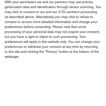
Am citit si sunt de acord cu
regulile de postare
.
With your permission we and our partners may use precise
geolocation data and identification through device scanning. You
Acest formular colectează numele, e-mailul şi conținutul mesajului, astfel încât
may click to consent to our and our 1731 partners’ processing
să putem urmări comentariile tale pe site. Nu vom folosi datele tale în alt scop.
as described above. Alternatively you may click to refuse to
consent or access more detailed information and change your
Pentru mai multe informaţii, consultă politica noastră de confidenţialitate, unde vei
preferences before consenting.
Please note that some
primi mai multe privind informaţii despre cum și de ce stocăm datele tale.
processing of your personal data may not require your consent,
but you have a right to object to such processing. Your
Posteaza comentariul
preferences will apply to this website only. You can change your
preferences or withdraw your consent at any time by returning
to this site and clicking the "Privacy" button at the bottom of the
webpage.
ARTICOLE ASEMANATOARE