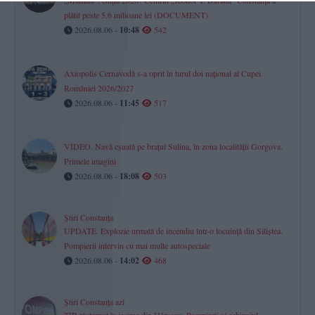
„Mamaia”, ediția 2026? Centrul „Teodor T. Burada” Constanța a
plătit peste 5,6 milioane lei (DOCUMENT)
2026.08.06 -
10:48
542
Axiopolis Cernavodă s-a oprit în turul doi național al Cupei
României 2026/2027
2026.08.06 -
11:45
517
VIDEO. Navă eșuată pe brațul Sulina, în zona localității Gorgova.
Primele imagini
2026.08.06 -
18:08
503
Știri Constanța
UPDATE. Explozie urmată de incendiu într-o locuință din Siliștea.
Pompierii intervin cu mai multe autospeciale
2026.08.06 -
14:02
468
Știri Constanța azi