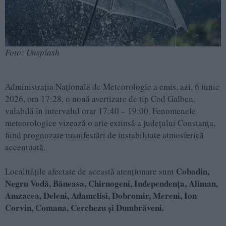
Foto: Unsplash
Administrația Națională de Meteorologie a emis, azi, 6 iunie
2026, ora 17:28, o nouă avertizare de tip Cod Galben,
valabilă în intervalul orar 17:40 – 19:00. Fenomenele
meteorologice vizează o arie extinsă a județului Constanța,
fiind prognozate manifestări de instabilitate atmosferică
accentuată.
Cobadin,
Localitățile afectate de această atenționare sunt
Negru Vodă, Băneasa, Chirnogeni, Independența, Aliman,
Amzacea, Deleni, Adamclisi, Dobromir, Mereni, Ion
Corvin, Comana, Cerchezu și Dumbrăveni.