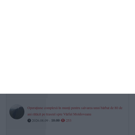
Te simți norocos? Premii importante sunt puse în joc la tragerile
Loto de astăzi, 9 august
2026.08.09 -
09:06
277
Dreptul la pensie în luna decesului
Ce se întâmplă cu banii dacă o persoană moare după data de 1 a
lunii?
2026.08.09 -
11:35
269
România la mâna importului de forță de muncă
Sute de meserii au rămas fără oameni. Lista oficială a meseriilor
„de care depinde economia”
2026.08.09 -
10:21
263
Operațiune complexă în munți pentru salvarea unui bărbat de 80 de
ani rătăcit pe traseul spre Vârful Moldoveanu
2026.08.09 -
10:00
253