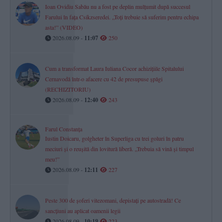
Ioan Ovidiu Sabău nu a fost pe deplin mulțumit după succesul
Farului în fața Csikzseredei. „Toți trebuie să suferim pentru echipa
asta!” (VIDEO)
2026.08.09 -
11:07
250
Cum a transformat Laura Iuliana Cocor achizițiile Spitalului
Cernavodă într-o afacere cu 42 de presupuse șpăgi
(RECHIZITORIU)
2026.08.09 -
12:40
243
Farul Constanța
Iustin Doicaru, golgheter în Superliga cu trei goluri în patru
meciuri și o reușită din lovitură liberă. „Trebuia să vină și timpul
meu!”
2026.08.09 -
12:11
227
Peste 300 de șoferi vitezomani, depistați pe autostradă! Ce
sancțiuni au aplicat oamenii legii
2026.08.09 -
10:19
223