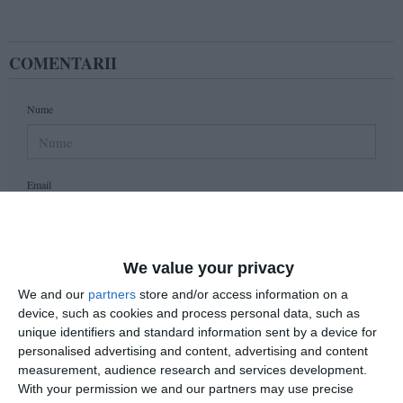
COMENTARII
Nume
Email
Comentariu
We value your privacy
We and our
partners
store and/or access information on a
device, such as cookies and process personal data, such as
unique identifiers and standard information sent by a device for
Am citit si sunt de acord cu
regulile de postare
.
personalised advertising and content, advertising and content
measurement, audience research and services development.
Acest formular colectează numele, e-mailul şi conținutul mesajului, astfel încât
With your permission we and our partners may use precise
să putem urmări comentariile tale pe site. Nu vom folosi datele tale în alt scop.