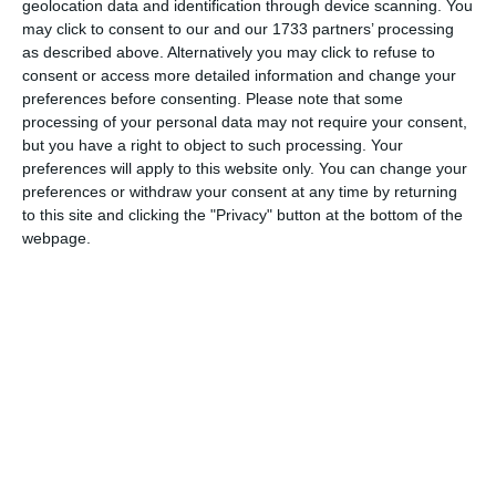
geolocation data and identification through device scanning. You
Pentru mai multe informaţii, consultă politica noastră de confidenţialitate, unde vei
may click to consent to our and our 1733 partners’ processing
primi mai multe privind informaţii despre cum și de ce stocăm datele tale.
as described above. Alternatively you may click to refuse to
consent or access more detailed information and change your
preferences before consenting.
Please note that some
Posteaza comentariul
processing of your personal data may not require your consent,
but you have a right to object to such processing. Your
preferences will apply to this website only. You can change your
preferences or withdraw your consent at any time by returning
to this site and clicking the "Privacy" button at the bottom of the
ARTICOLE ASEMANATOARE
webpage.
295
09 Aug, 2026 10:42
Nu scăpăm de caniculă! Noi avertizări meteo emise de ANM! Pe litoral