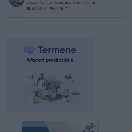
credeau că ar fi „ambulanţa neagră care fură copii”
2026.08.09 -
09:47
77