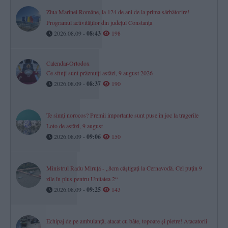
Ziua Marinei Române, la 124 de ani de la prima sărbătorire!
Programul activităților din județul Constanța
2026.08.09 -
08:43
198
Calendar-Ortodox
Ce sfinți sunt prăznuiți astăzi, 9 august 2026
2026.08.09 -
08:37
190
Te simți norocos? Premii importante sunt puse în joc la tragerile
Loto de astăzi, 9 august
2026.08.09 -
09:06
150
Ministrul Radu Miruță - „8cm câștigați la Cernavodă. Cel puțin 9
zile în plus pentru Unitatea 2“
2026.08.09 -
09:25
143
Echipaj de pe ambulanță, atacat cu bâte, topoare şi pietre! Atacatorii