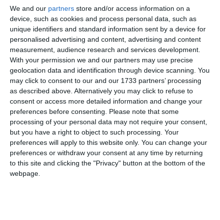
We and our
partners
store and/or access information on a
compactare, nivelare, finisare, stabilizare pământ,
device, such as cookies and process personal data, such as
protecție eroziune, demolare, defrișare, drenaje
unique identifiers and standard information sent by a device for
gropi de împrumut, depozite de pământ, beton C30/37,
personalised advertising and content, advertising and content
nisip, piatră spartă, liant hidraulic Dorosol C30
measurement, audience research and services development.
strat de legătură BAD 22.4, strat de uzură BA 16
With your permission we and our partners may use precise
semnalizare și marcaje rutiere, borduri prefabricate,
geolocation data and identification through device scanning. You
indicatoare rutiere, podete, rigole, acostamente
may click to consent to our and our 1733 partners’ processing
as described above. Alternatively you may click to refuse to
servicii de proiectare tehnică
consent or access more detailed information and change your
consultanță și dirigenție de șantier
preferences before consenting.
Please note that some
management al calității, planificare și control al
processing of your personal data may not require your consent,
execuției
but you have a right to object to such processing. Your
supraveghere și garanție, servicii de mediu și sociale
preferences will apply to this website only. You can change your
management al contractului și coordonare a
preferences or withdraw your consent at any time by returning
subcontractanților
to this site and clicking the "Privacy" button at the bottom of the
webpage.
elaborare documentație tehnică și carte tehnică a
construcției.
Documentele de achiziții publice sunt disponibile pentru
access direct, nerestricționat, complet ți gratuit la adresa: e-