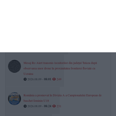
Horoscop pentru duminică, 09 august 2026. Relațiile familiale sunt
vulnerabile pentru una dintre zodii
2026.08.09 -
08:29
369
Cod galben de vânt puternic la Constanța! Unde puteți semnala
problemele cauzate de vreme
2026.08.09 -
08:46
266
Mesaj Ro Alert transmis locuitorilor din județul Tulcea după
observarea unor drone în proximitatea frontierei fluviale cu
Ucraina
2026.08.09 -
08:01
249
România a promovat în Divizia A a Campionatului European de
baschet feminin U18
2026.08.09 -
08:24
231