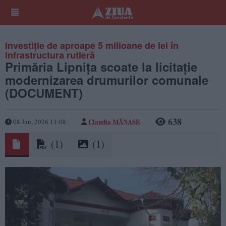
Investiție de aproape 5 milioane de lei în
infrastructura rutieră
Primăria Lipnița scoate la licitație
modernizarea drumurilor comunale
(DOCUMENT)
638
Claudia MĂNASE
08 Jun, 2026 11:08
(1)
(1)