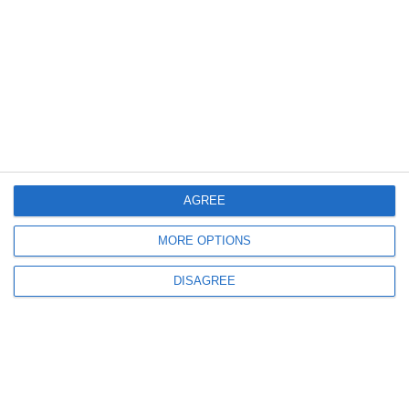
7043
09 Apr, 2020 00:00
Daniel Funeriu, fost ministru al Educației, despre învățământul românesc în vreme de
pandemie
„Dacă totul se punea pe picioare din 2011, alta era situația azi”
AGREE
MORE OPTIONS
2559
27 Sep, 2016 11:57
DISAGREE
Fosta consilieră a ministrului Daniel Funeriu, condamnată definitiv
ULTIMELE ARTICOLE DIN ACEEASI CATEGORIE