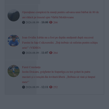
Operațiune complexă în munți pentru salvarea unui bărbat de 80 de
ani rătăcit pe traseul spre Vârful Moldoveanu
2026.08.09 -
10:00
266
Ioan Ovidiu Sabău nu a fost pe deplin mulțumit după succesul
Farului în fața Csikzseredei. „Toți trebuie să suferim pentru echipa
asta!” (VIDEO)
2026.08.09 -
11:07
264
Farul Constanța
Iustin Doicaru, golgheter în Superliga cu trei goluri în patru
meciuri și o reușită din lovitură liberă. „Trebuia să vină și timpul
meu!”
2026.08.09 -
12:11
252