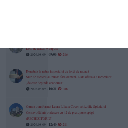
Calendar-Ortodox
Ce sfinți sunt prăznuiți astăzi, 9 august 2026
2026.08.09 -
08:37
298
Te simți norocos? Premii importante sunt puse în joc la tragerile
Loto de astăzi, 9 august
2026.08.09 -
09:06
286
România la mâna importului de forță de muncă
Sute de meserii au rămas fără oameni. Lista oficială a meseriilor
„de care depinde economia”
2026.08.09 -
10:21
286
Cum a transformat Laura Iuliana Cocor achizițiile Spitalului
Cernavodă într-o afacere cu 42 de presupuse șpăgi
(RECHIZITORIU)
2026.08.09 -
12:40
281