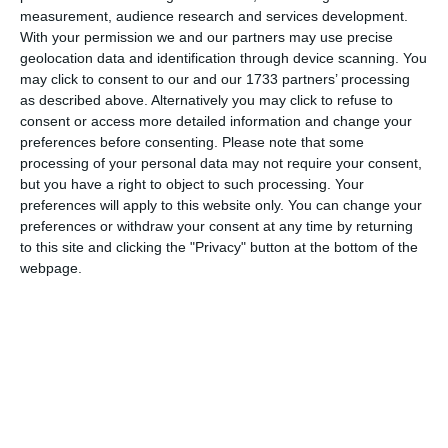
measurement, audience research and services development.
With your permission we and our partners may use precise
geolocation data and identification through device scanning. You
may click to consent to our and our 1733 partners’ processing
as described above. Alternatively you may click to refuse to
consent or access more detailed information and change your
preferences before consenting.
Please note that some
processing of your personal data may not require your consent,
Citește și:
but you have a right to object to such processing. Your
Daniel Funeriu despre candidatura la alegerile
preferences will apply to this website only. You can change your
prezidențiale: „Exclud orice negociere de retragere
preferences or withdraw your consent at any time by returning
pentru nu știu ce post. Voi merge până la capăt cu această
to this site and clicking the "Privacy" button at the bottom of the
candidatură”
webpage.
Adaugă-ne ca sursă în Google
Urmărește-ne pe Google News
Urmărește-ne pe Whatsapp