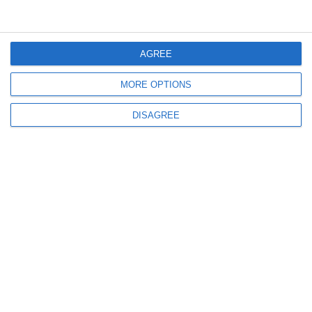
Ciolacu felicită moldovenii care „au rezistat în fața presiunilor Moscovei”
AGREE
MORE OPTIONS
DISAGREE
1403
31 May, 2024 15:35
LIVE
Candidatul ADU la Primăria Constanța, Stelian Ion, în conferință de presă
(FOTO)