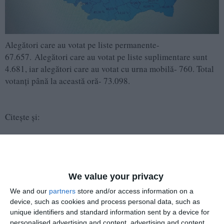
Alegători care au votat pe liste permanente-
67.657. Alegători care au votat pe liste suplimentare sunt
4.681, iar alegători care au votat cu urna mobilă- 760. Total
votanți până la această oră- 73.098.
Citește și:
Alegeri Parlamentare 2024Un alegător a plecat din secţia
de votare cu ştampila de vot, la Prahova
We value your privacy
Adaugă-ne ca sursă în Google
We and our
partners
store and/or access information on a
device, such as cookies and process personal data, such as
Urmărește-ne pe Google News
unique identifiers and standard information sent by a device for
personalised advertising and content, advertising and content