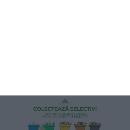
Felix Stroe, despre victoria PSD în Lumina și Dobromir- „Daniel Mantea
și Visel Iusein au venit în fața cetățenilor cu cele mai bune soluții pentru
localitățile în care trăiesc de-o viață”
1009
08 Dec, 2025 08:10
Ciprian Ciucu- „Voi fi primarul tuturor și voi munci zi de zi pentru
București”