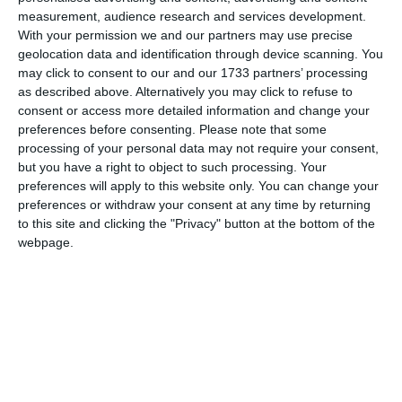
Urmărește-ne pe Whatsapp
measurement, audience research and services development.
With your permission we and our partners may use precise
geolocation data and identification through device scanning. You
Ti-a placut articolul?
may click to consent to our and our 1733 partners’ processing
as described above. Alternatively you may click to refuse to
consent or access more detailed information and change your
preferences before consenting.
Please note that some
processing of your personal data may not require your consent,
but you have a right to object to such processing. Your
preferences will apply to this website only. You can change your
preferences or withdraw your consent at any time by returning
to this site and clicking the "Privacy" button at the bottom of the
COMENTARII
webpage.
Nume
Email