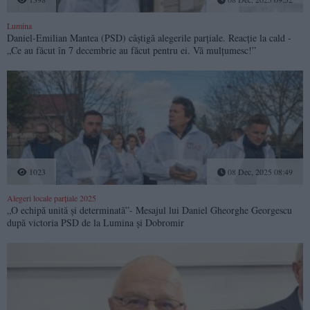
Lumina
Daniel-Emilian Mantea (PSD) câștigă alegerile parțiale. Reacție la cald -
„Ce au făcut în 7 decembrie au făcut pentru ei. Vă mulțumesc!”
1023
08 Dec, 2025 08:49
Alegeri locale parțiale 2025
„O echipă unită și determinată”- Mesajul lui Daniel Gheorghe Georgescu
după victoria PSD de la Lumina și Dobromir