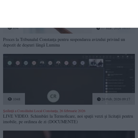
894
17 Mar, 2026 16:03
Proces la Tribunalul Constanța pentru suspendarea avizului privind un
depozit de deșeuri lângă Lumina
1048
26 Feb, 2026 09:17
Ședință a Consiliului Local Constanța, 26 februarie 2026
LIVE VIDEO. Schimbări la Termoficare, noi spații verzi și licitații pentru
imobile, pe ordinea de zi (DOCUMENTE)