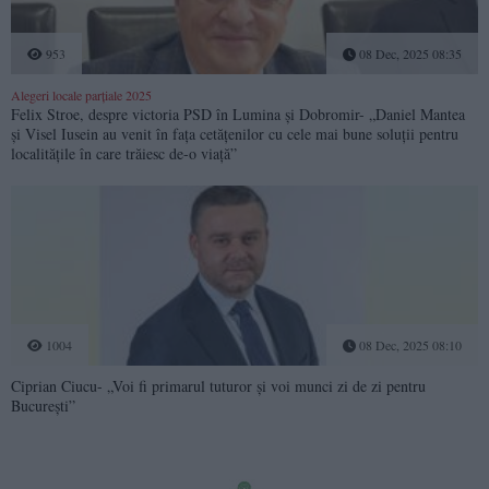
953
08 Dec, 2025 08:35
Alegeri locale parțiale 2025
Felix Stroe, despre victoria PSD în Lumina și Dobromir- „Daniel Mantea
și Visel Iusein au venit în fața cetățenilor cu cele mai bune soluții pentru
localitățile în care trăiesc de-o viață”
1004
08 Dec, 2025 08:10
Ciprian Ciucu- „Voi fi primarul tuturor și voi munci zi de zi pentru
București”