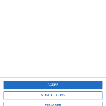
386
24 May, 2026 16:44
Zilele Constanței
Elena Gheorghe și Florin Ristei au cucerit Piața Ovidiu în weekend (P)
AGREE
798
24 May, 2026 15:49
MORE OPTIONS
FOTO-VIDEO. Zilele Constanței 2026. Parada etniilor și fanfară militară
pe străzile Constanței
DISAGREE