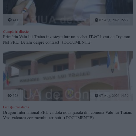
411
07 Aug, 2026 15:27
Cumpărări directe
Primăria Valu lui Traian investește într-un pachet IT&C livrat de Tryamm
Net SRL. Detalii despre contract! (DOCUMENTE)
328
07 Aug, 2026 14:59
Licitații Constanța
Drugon International SRL va dota noua școală din comuna Valu lui Traian.
Vezi valoarea contractului atribuit! (DOCUMENTE)