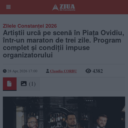
Zilele Constanței 2026
Artiștii urcă pe scenă în Piața Ovidiu,
într-un maraton de trei zile. Program
complet și condiții impuse
organizatorului
4382
Claudia CORBU
28 Apr, 2026 17:00
(1)