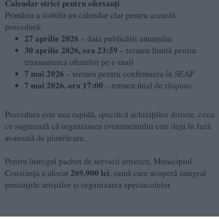
Calendar strict pentru ofertanți
Primăria a stabilit un calendar clar pentru această
procedură:
27 aprilie 2026
– data publicării anunțului
30 aprilie 2026, ora 23:59
– termen limită pentru
transmiterea ofertelor pe e-mail
7 mai 2026
– termen pentru confirmarea în SEAP
7 mai 2026, ora 17:00
– termen final de răspuns
Procedura este una rapidă, specifică achizițiilor directe, ceea
ce sugerează că organizarea evenimentului este deja în fază
avansată de planificare.
Pentru întregul pachet de servicii artistice, Municipiul
269.900 lei
Constanța a alocat
, sumă care acoperă integral
prestațiile artiștilor și organizarea spectacolelor.