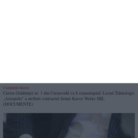
Licitații Constanța
Aeroportul Internațional Mihail Kogălniceanu caută specialiști pentru
mentenanța infrastructurii de procesare a bagajelor (DOCUMENTE)
350
07 Aug, 2026 15:53
Cumpărări directe
Curtea Grădiniței nr. 1 din Cernavodă va fi reamenajată! Liceul Tehnologic
„Axiopolis” a atribuit contractul firmei Kavex Werke SRL
(DOCUMENTE)