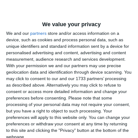
We value your privacy
We and our
partners
store and/or access information on a
device, such as cookies and process personal data, such as
unique identifiers and standard information sent by a device for
personalised advertising and content, advertising and content
measurement, audience research and services development.
With your permission we and our partners may use precise
geolocation data and identification through device scanning. You
may click to consent to our and our 1733 partners’ processing
as described above. Alternatively you may click to refuse to
consent or access more detailed information and change your
Firma care a depus oferta este Making Music Butique SRL,
preferences before consenting.
Please note that some
specializată în producție de evenimente și management
processing of your personal data may not require your consent,
but you have a right to object to such processing. Your
artistic.
preferences will apply to this website only. You can change your
preferences or withdraw your consent at any time by returning
Ce presupune organizarea „Zilelor Constanței”
to this site and clicking the "Privacy" button at the bottom of the
webpage.