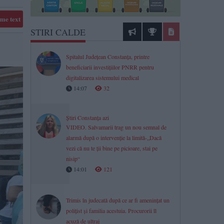
me text
STIRI CALDE
Spitalul Județean Constanța, printre
beneficiarii investițiilor PNRR pentru
digitalizarea sistemului medical
14:07
32
Știri Constanța azi
VIDEO. Salvamarii trag un nou semnal de
alarmă după o intervenție la limită-„Dacă
vezi că nu te ții bine pe picioare, stai pe
nisip“
14:01
121
Trimis în judecată după ce ar fi amenințat un
polițist și familia acestuia. Procurorii îl
acuză de ultraj