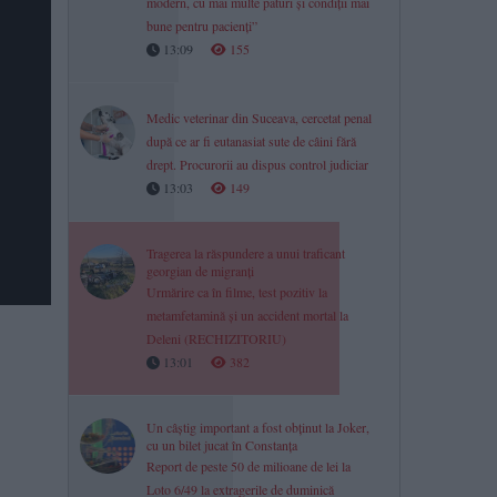
modern, cu mai multe paturi și condiții mai
bune pentru pacienți”
13:09
155
Medic veterinar din Suceava, cercetat penal
după ce ar fi eutanasiat sute de câini fără
drept. Procurorii au dispus control judiciar
13:03
149
Tragerea la răspundere a unui traficant
georgian de migranți
Urmărire ca în filme, test pozitiv la
metamfetamină și un accident mortal la
Deleni (RECHIZITORIU)
13:01
382
Un câștig important a fost obținut la Joker,
cu un bilet jucat în Constanța
Report de peste 50 de milioane de lei la
Loto 6/49 la extragerile de duminică