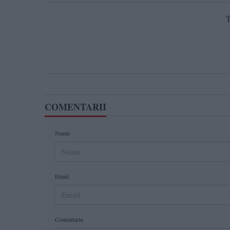
T
COMENTARII
Nume
Email
Comentariu