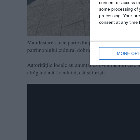
consent or access m
some processing of y
processing. Your pre
consent at any time b
Manifestarea face parte din programul „Zilele Const
patrimoniului cultural dobrogean, într-un cadru fest
MORE OPT
Autoritățile locale au anunțat că evenimentul este 
atrăgând atât localnici, cât și turiști.