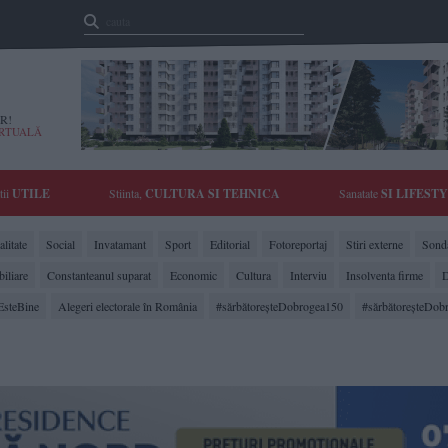
R!
IRTUALĂ
tii
UTILE
Stiinta,
CULTURA SI TEHNICA
Sanatate
SI LIFEST
litate
Social
Invatamant
Sport
Editorial
Fotoreportaj
Stiri externe
Sonda
biliare
Constanteanul suparat
Economic
Cultura
Interviu
Insolventa firme
D
EsteBine
Alegeri electorale în România
#sărbătoreşteDobrogea150
#sărbătoreşteDob