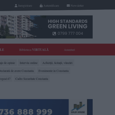
Inregistrare
Autentificare
Newsletter
YLE
Biblioteca
VIRTUALĂ
Anunturi
je de opinie
Interviu online
Achiziții, licitații, vânzări
eclaratii de avere Constanta
Evenimente in Constanta
rogea147
Cadre Securitate Constanta