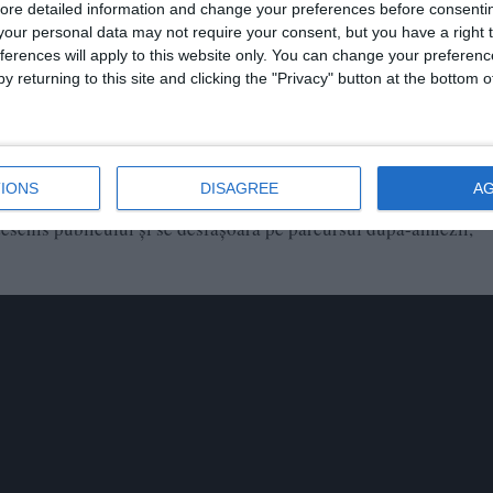
ore detailed information and change your preferences before consenti
our personal data may not require your consent, but you have a right t
ferences will apply to this website only. You can change your preferen
y returning to this site and clicking the "Privacy" button at the bottom
anței 2026” și are ca scop promovarea multiculturalității și a
iv organizat în centrul orașului.
IONS
DISAGREE
A
deschis publicului și se desfășoară pe parcursul după-amiezii,