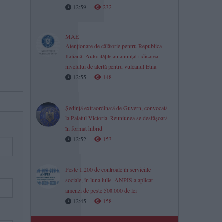
12:59
232
MAE
Atenționare de călătorie pentru Republica
Italiană. Autoritățile au anunțat ridicarea
nivelului de alertă pentru vulcanul Etna
12:55
148
Ședință extraordinară de Guvern, convocată
la Palatul Victoria. Reuniunea se desfășoară
în format hibrid
12:52
153
Peste 1.200 de controale în serviciile
sociale, în luna iulie. ANPIS a aplicat
amenzi de peste 500.000 de lei
12:45
158