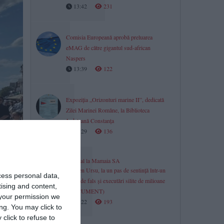
13:42
231
Comisia Europeană aprobă preluarea
eMAG de către gigantul sud-african
Naspers
13:39
122
Expoziția „Orizonturi marine II”, dedicată
Zilei Marinei Române, la Biblioteca
Județeană Constanța
13:29
136
Scandal la Mamaia SA
Carmen Ursu, la un pas de sentință într-un
cess personal data,
dosar de fals și executări silite de milioane
tising and content,
(DOCUMENT)
your permission we
13:22
193
ng. You may click to
click to refuse to