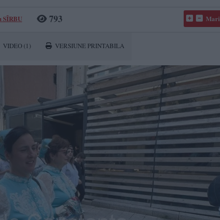
793
u SÎRBU
Mari
VIDEO
(1)
VERSIUNE PRINTABILA