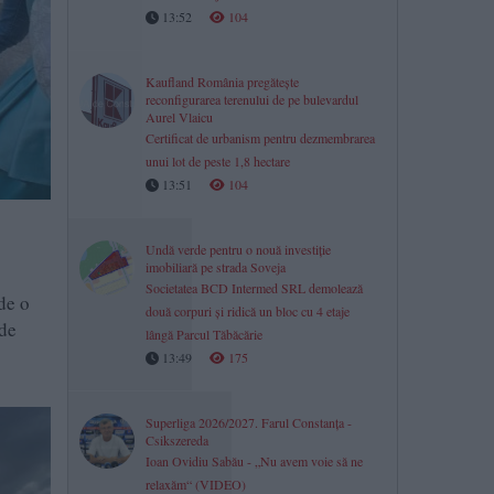
13:52
104
Kaufland România pregătește
reconfigurarea terenului de pe bulevardul
Aurel Vlaicu
Certificat de urbanism pentru dezmembrarea
unui lot de peste 1,8 hectare
13:51
104
Undă verde pentru o nouă investiție
imobiliară pe strada Soveja
Societatea BCD Intermed SRL demolează
de o
două corpuri și ridică un bloc cu 4 etaje
 de
lângă Parcul Tăbăcărie
13:49
175
Superliga 2026/2027. Farul Constanța -
Csikszereda
Ioan Ovidiu Sabău - „Nu avem voie să ne
relaxăm“ (VIDEO)