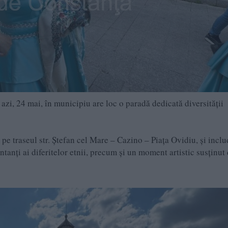
azi, 24 mai, în municipiu are loc o paradă dedicată diversității
pe traseul str. Ștefan cel Mare – Cazino – Piața Ovidiu, și inclu
tanți ai diferitelor etnii, precum și un moment artistic susținut