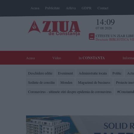
Acasa
Publicitate
Arhiva
GDPR
Contact
14:09
07 08 2026
CITESTE UN ZIAR LIBE
Deschide BIBLIOTECA V
Acasa
Video
In
CONSTANTA
Informa
Deschidere editie
Eveniment
Administratie locala
Politic
Actua
Sedinte de consiliu
Monden
Magazinul de business
Proiecte imo
Coronavirus - ultimele stiri despre epidemia de coronavirus
#Constanta