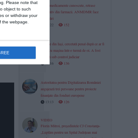
ng.
Please note that
Două medicamente cunoscute, retrase
o object to such
preventiv din farmacii. ANMDMR face
ces or withdraw your
verificări
 of the webpage.
13:22
152
Femeie din Iași, cercetată penal după ce ar fi
intrat cu mașina într-o turmă de oi. A fost
GREE
plasată sub control judiciar
13:16
136
Autoritatea pentru Digitalizarea României
angajează trei persoane pentru proiecte
finanțate din fonduri europene
13:13
126
VIDEO
Florin Mitroi, președintele CJ Constanța-
„Luptăm pentru un Spital Județean mai