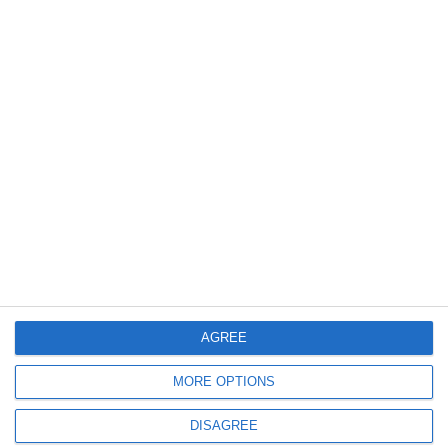
Constanța
A fost emis avizul de construire pentru extinderea și branșarea la rețeaua de
gaze naturale pe strada Celulozei
629
15 Jul, 2026 16:31
Cumpărări directe Constanța
Modernizarea Parcului „1 Mai” din Medgidia face un pas înainte! A fost
desemnat dirigintele de șantier pentru proiectul transfrontalier cu Balcic
(DOCUMENTE)
AGREE
MORE OPTIONS
DISAGREE