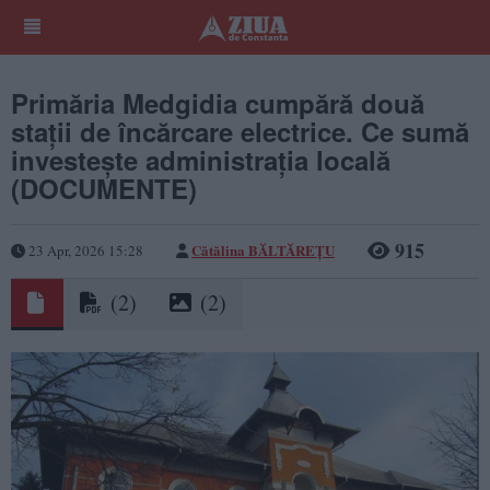
Primăria Medgidia cumpără două
stații de încărcare electrice. Ce sumă
investește administrația locală
(DOCUMENTE)
915
Cătălina BĂLTĂREȚU
23 Apr, 2026 15:28
(2)
(2)