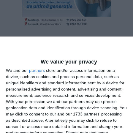
We value your privacy
Free Energy Team SRL
Despre
We and our
partners
store and/or access information on a
device, such as cookies and process personal data, such as
Free Energy Team SRL
unique identifiers and standard information sent by a device for
Firma
din București, a fost
personalised advertising and content, advertising and content
înființată la data de 15-11.2022 și are ca obiect principal de
measurement, audience research and services development.
activitate codul CAEN 4322 - Lucrări de instalații sanitare,
With your permission we and our partners may use precise
de încălzire și de aer condiționat.
geolocation data and identification through device scanning. You
may click to consent to our and our 1733 partners’ processing
Free Energy Team SRL
Cifra de afaceri
a fost de 1.275.570
as described above. Alternatively you may click to refuse to
lei în anul 2024, cu un profit de 84.849lei.
consent or access more detailed information and change your
preferences before consenting.
Please note that some