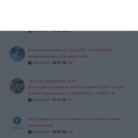
RAJA SA
Avarie pe aleea Topolog din Constanța. Mai mulți consumatori au
rămas fără apă la robinete
2026.08.07 -
08:46
429
Horoscop pentru vineri, 07 august 2026. O zi a prudenței,
deciziilor financiare și dialogului în relații
2026.08.07 -
08:07
350
„Hai să ne cunoaștem prin sport!“
Zeci de copii s-au întâlnit cu sportivii și antrenorii CSM Constanța
în Parcul Oleg Danovski (GALERIE FOTO + VIDEO) (P)
2026.08.07 -
09:13
253
MAE, primele precizări după arestarea unui român în Germania,
acuzat de spionaj
2026.08.07 -
08:00
248