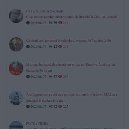
Fără apă caldă în Constanța
Cinci puncte termice, afectate vineri de lucrările RAJA. Iată zonele!
2026.08.07 -
09:30
248
Ce sfinți sunt pomeniți în calendarul ortodox pe 7 august 2026
2026.08.07 -
08:12
237
Misiune dramatică de căutare într-un lac din Prahova. Victima, un
bărbat de 36 de ani
2026.08.07 -
08:57
234
Avertisment pentru cei care pornesc la drum în weekend. MAI cere
prudență și răbdare în trafic
2026.08.07 -
07:52
225
FOTO+VIDEO
Pregătiri intense pentru scufundarea celor patru barje pe Dunăre!