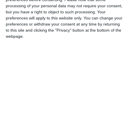
processing of your personal data may not require your consent,
but you have a right to object to such processing. Your
preferences will apply to this website only. You can change your
preferences or withdraw your consent at any time by returning
Comparativ cu anul anterior, compania a înregistrat o
to this site and clicking the "Privacy" button at the bottom of the
creștere a cifrei de afaceri cu 283,11%.
webpage.
Free Energy Team SRL
a raportat un angajat în anul 2024.
Nistor Marian-Răzvan.
Asociat și administrator la
Potrivit licitatiapublica.ro, firma și-a adjudecat 4 contracte
prin achiziții directe. Autoritățile contractante sunt
Primăria Medgidia, Primăria Dobroești.
PRECIZĂRI: