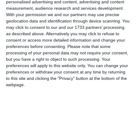
personalised advertising and content, advertising and content
measurement, audience research and services development.
With your permission we and our partners may use precise
geolocation data and identification through device scanning. You
may click to consent to our and our 1733 partners’ processing
as described above. Alternatively you may click to refuse to
consent or access more detailed information and change your
preferences before consenting.
Please note that some
processing of your personal data may not require your consent,
but you have a right to object to such processing. Your
preferences will apply to this website only. You can change your
preferences or withdraw your consent at any time by returning
to this site and clicking the "Privacy" button at the bottom of the
webpage.
Patrimoniu Constanța Litoral SRL
Societatea
a fost
fondată în anul 2025, are sediul în municipiul Constanța,
strada Ștefan cel Mare nr. 15 și se ocupă de „Activități ale
siturilor și monumentelor istorice”.