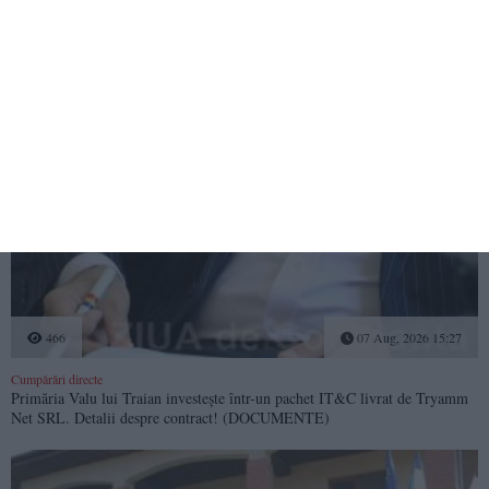
412
07 Aug, 2026 15:53
Cumpărări directe
Curtea Grădiniței nr. 1 din Cernavodă va fi reamenajată! Liceul Tehnologic
„Axiopolis” a atribuit contractul firmei Kavex Werke SRL
(DOCUMENTE)
466
07 Aug, 2026 15:27
Cumpărări directe
Primăria Valu lui Traian investește într-un pachet IT&C livrat de Tryamm
Net SRL. Detalii despre contract! (DOCUMENTE)