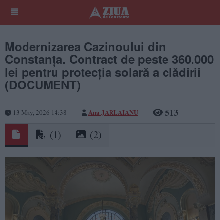
Modernizarea Cazinoului din
Constanța. Contract de peste 360.000
lei pentru protecția solară a clădirii
(DOCUMENT)
513
Ana JĂRLĂIANU
13 May, 2026 14:38
(1)
(2)