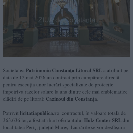
Patrimoniu Constanța Litoral SRL
Societatea
a atribuit pe
data de 12 mai 2026 un contract prin cumpărare directă
pentru execuția unor lucrări specializate de protecție
împotriva razelor solare la una dintre cele mai emblematice
Cazinoul din Constanța
clădiri de pe litoral:
.
licitatiapublica.r
Potrivit
o, contractul, în valoare totală de
Holz Center SRL
363.636 lei, a fost atribuit ofertantului
din
localitatea Periș, județul Mureș. Lucrările se vor desfășura