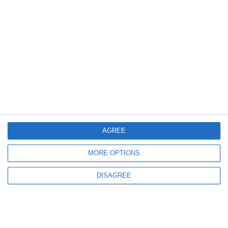
518
04 Aug, 2026 14:45
Căminul cultural din satul Mireasa va fi reparat de firma fostului primar al
orașului Hârșova (DOCUMENTE)
AGREE
MORE OPTIONS
1677
03 Aug, 2026 17:00
DISAGREE
Primăria Constanța plătește aproape 37.000 de euro unei firme de PR
pentru a promova emisiunea de obligațiuni (DOCUMENTE)