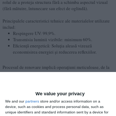
rolul de a proteja structura fără a schimba aspectul vizual
(fără mătuire, întunecare sau efect de oglindă).
Principalele caracteristici tehnice ale materialelor utilizate
includ:
Respingere UV: 99,9%.
Transmisia luminii vizibile: minimum 60%.
Eficiență energetică: Soluția aleasă vizează
economisirea energiei și reducerea reflexiilor.
Procesul de renovare implică operațiuni meticuloase, de la
îndepărtarea vechiului sigiliu din silicon și curățarea
suprafețelor vitrate, până la aplicarea foliilor de control
solar și resigilarea geamurilor în ramele de lemn stratificat
cu silicon rezistent la radiații UV.
We value your privacy
We and our
partners
store and/or access information on a
Despre Patrimoniu Constanța Litoral SRL
device, such as cookies and process personal data, such as
unique identifiers and standard information sent by a device for