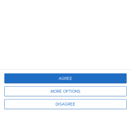
774
20 Jul, 2026 14:50
Probele scrise din cadrul examenului de concursului național pentru
ocuparea posturilor didactice se va desfășura în 5 centre în Constanța
AGREE
877
14 Jul, 2026 17:05
MORE OPTIONS
Bilanțul examenului de definitivat în Constanța. Detalii de la ISJ
DISAGREE