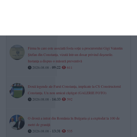
CSM Constanța șah
Povestea lui George-Gabriel Grigore, Mare Maestru Internațional.
„Am știut că vei deveni jucător, că te-am văzut plângând la acel
meci“ (P)
2026.08.07 -
17:00
622
Firma în care este asociată fosta soție a procurorului Gigi Valentin
Ștefan din Constanța, vizată într-un dosar privind deșeurile.
Instanța a dispus o măsură preventivă
2026.08.08 -
09:22
611
Două legende ale Farul Constanța, implicate la CS Constructorul
Constanța. Un nou amical câștigat (GALERIE FOTO)
2026.08.08 -
14:33
592
O dronă a intrat din România în Bulgaria și a explodat la 100 de
metri de graniță
2026.08.08 -
13:31
535