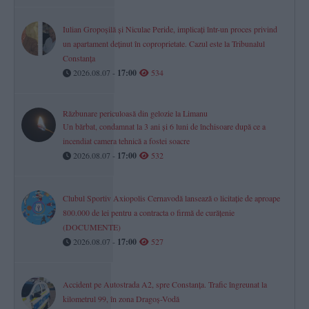
Iulian Gropoșilă și Niculae Peride, implicați într-un proces privind
un apartament deținut în coproprietate. Cazul este la Tribunalul
Constanța
2026.08.07 -
17:00
534
Răzbunare periculoasă din gelozie la Limanu
Un bărbat, condamnat la 3 ani și 6 luni de închisoare după ce a
incendiat camera tehnică a fostei soacre
2026.08.07 -
17:00
532
Clubul Sportiv Axiopolis Cernavodă lansează o licitație de aproape
800.000 de lei pentru a contracta o firmă de curățenie
(DOCUMENTE)
2026.08.07 -
17:00
527
Accident pe Autostrada A2, spre Constanța. Trafic îngreunat la
kilometrul 99, în zona Dragoș-Vodă