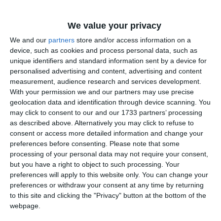
Informațiile din prezentul articol sunt de interes public și
We value your privacy
sunt obținute din surse publice deschise.
We and our
partners
store and/or access information on a
Pentru documentarea acestui articol s-au folosit
device, such as cookies and process personal data, such as
unique identifiers and standard information sent by a device for
informații și de pe platforma termene.ro.
personalised advertising and content, advertising and content
measurement, audience research and services development.
With your permission we and our partners may use precise
geolocation data and identification through device scanning. You
may click to consent to our and our 1733 partners’ processing
Citește și:
as described above. Alternatively you may click to refuse to
consent or access more detailed information and change your
Olimpiada Internațională de Limba engleză se va
preferences before consenting.
Please note that some
desfășura la Constanța. Iată în ce perioadă va avea loc
processing of your personal data may not require your consent,
but you have a right to object to such processing. Your
preferences will apply to this website only. You can change your
Adaugă-ne ca sursă în Google
preferences or withdraw your consent at any time by returning
to this site and clicking the "Privacy" button at the bottom of the
Urmărește-ne pe Google News
webpage.
Urmărește-ne pe Whatsapp