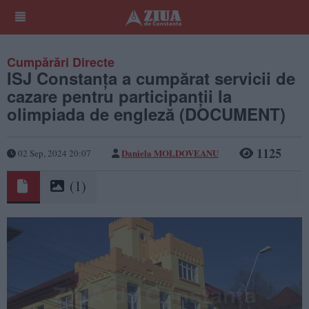
Cumpărări Directe
ISJ Constanța a cumpărat servicii de
cazare pentru participanții la
olimpiada de engleză (DOCUMENT)
1125
Daniela MOLDOVEANU
02 Sep, 2024 20:07
(1)