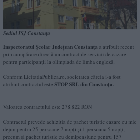
Sediul ISJ Constanța
Inspectoratul Școlar Județean Constanța
a atribuit recent
prin cumpărare directă un contract de servicii de cazare
pentru participanții la olimpiada de limba engleză.
Conform LicitatiaPublica.ro, societatea căreia i-a fost
STOP SRL din Constanța.
atribuit contractul este
Valoarea contractului este 278.822 RON
Contractul prevede achiziția de pachet turistic cazare cu mic
dejun pentru 25 persoane 7 nopți și 1 persoana 5 nopți,
precum și pachet turistic cu demipensiune pentru 157