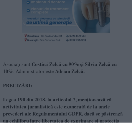
Costică Zelcă cu 90% și Silvia Zelcă cu
Asociați sunt
10%
Adrian Zelcă.
. Administrator este
PRECIZĂRI:
Legea 190 din 2018, la articolul 7, menţionează că
activitatea jurnalistică este exonerată de la unele
prevederi ale Regulamentului GDPR, dacă se păstrează
un echilibru între libertatea de exprimare şi protecţia
datelor cu caracter personal.