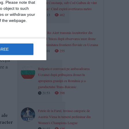
ng.
Please note that
Județul Constanța, sub Cod Galben de vânt
o object to such
puternic! Când expiră avertizarea meteo
ces or withdraw your
08:13
462
 of the webpage.
Mesaj Ro Alert transmis locuitorilor din
județul Tulcea după observarea unor drone
în proximitatea frontierei fluviale cu Ucraina
GREE
08:01
255
recția
re a
Bulgaria o convoacă pe ambasadoarea
Ucrainei după prăbușirea dronei în
apropierea graniței cu România și a
gazoductului Trans-Balcanic
21:53
398
Fetele de la Farul, învinse categoric de
 ale
Austria Viena în turneul preliminar din
aracter
Women's Champions League
21:27
425