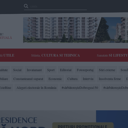
R!
IRTUALĂ
tii
UTILE
Stiinta,
CULTURA SI TEHNICA
Sanatate
SI LIFEST
litate
Social
Invatamant
Sport
Editorial
Fotoreportaj
Stiri externe
Sonda
biliare
Constanteanul suparat
Economic
Cultura
Interviu
Insolventa firme
D
EsteBine
Alegeri electorale în România
#sărbătoreşteDobrogea150
#sărbătoreşteDob