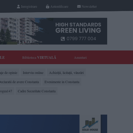
Inregistrare
Autentificare
Newsletter
YLE
Biblioteca
VIRTUALĂ
Anunturi
je de opinie
Interviu online
Achiziții, licitații, vânzări
eclaratii de avere Constanta
Evenimente in Constanta
rogea147
Cadre Securitate Constanta