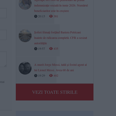
indemnizație socială în iunie 2026. Numărul
beneficiarilor este în creștere
20:15
381
Șoferi filmați forțând Bariera Petricani
înainte de ridicarea completă. CFR a sesizat
autoritățile
19:57
435
A murit Jorge Messi, tatăl și fostul agent al
lui Lionel Messi. Avea 68 de ani
19:29
402
 mai
VEZI TOATE STIRILE