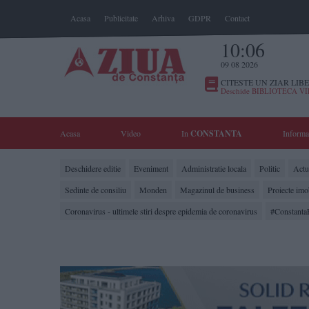
Acasa
Publicitate
Arhiva
GDPR
Contact
10:06
09 08 2026
CITESTE UN ZIAR LIBE
Deschide BIBLIOTECA V
Acasa
Video
In
CONSTANTA
Informa
Deschidere editie
Eveniment
Administratie locala
Politic
Actua
Sedinte de consiliu
Monden
Magazinul de business
Proiecte imo
Coronavirus - ultimele stiri despre epidemia de coronavirus
#Constanta