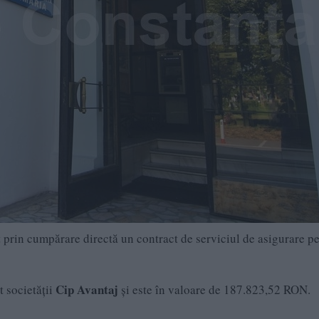
nt prin cumpărare directă un contract de serviciul de asigurare p
Cip Avantaj
t societății
și este în valoare de 187.823,52 RON.