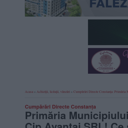
Acasa
»
Achiziții, licitații, vânzări
»
Cumpărări Directe Constanța: Primăria 
Cumpărări Directe Constanța
Primăria Municipiulu
Cip Avantaj SRL! Ce se