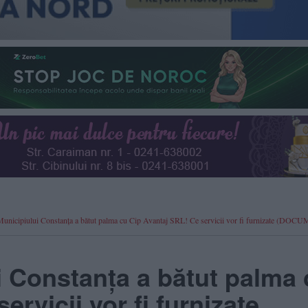
Municipiului Constanța a bătut palma cu Cip Avantaj SRL! Ce servicii vor fi furnizate (DO
i Constanța a bătut palma 
rvicii vor fi furnizate