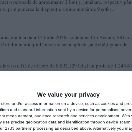
ract o perioadă de aproximativ 2 luni şi jumătate, respectiv pân
re, prin punerea la dispoziţie a unui număr de 9 şoferi.
 consultată la data 12 iunie 2026, societatea Cip Avantaj SRL a f
 Gării din municipiul Tulcea și se ocupă de „activităţi generale
arat o cifră de afaceri de 8.892.129 lei și un profit de 1.243.61
rigem SRL Tulcea, Anaedygem SRL Tulcea, Periclestar SRL Tulce
We value your privacy
ctă, 136 contracte de la autorități publice locale. Printre acest
store and/or access information on a device, such as cookies and pro
uranța Alimentelor Tulcea, Agenția Națională de Administrare Fi
ifiers and standard information sent by a device for personalised adver
ională pentru Locuințe și altele.
tent measurement, audience research and services development.
With 
 use precise geolocation data and identification through device scanni
ur 1733 partners’ processing as described above. Alternatively you may 