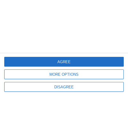
427
30 Jun, 2026 12:23
Primăria Eforie atacă la Curtea de Apel decizia prin care a pierdut un teren
de peste 500 de metri pătrați. Instanțele au dat câștig de cauză
moștenitoarelor proprietarului din 1946
AGREE
MORE OPTIONS
DISAGREE
1109
30 Jun, 2026 11:04
Județul Constanța
Premiere, la Cumpăna, pentru turneul Junior Summer Cup Constanta 2026,
etapa a doua (GALERIE FOTO)