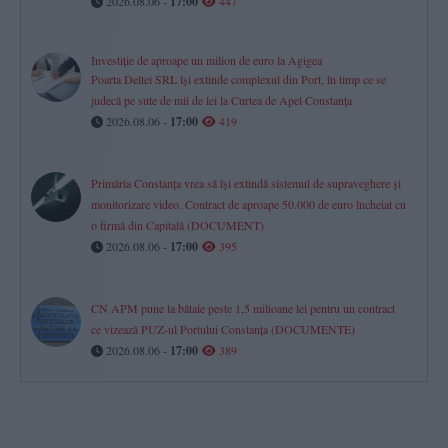
2026.08.06 -
17:00
447
Investiție de aproape un milion de euro la Agigea
Poarta Deltei SRL își extinde complexul din Port, în timp ce se
judecă pe sute de mii de lei la Curtea de Apel Constanța
2026.08.06 -
17:00
419
Primăria Constanța vrea să își extindă sistemul de supraveghere și
monitorizare video. Contract de aproape 50.000 de euro încheiat cu
o firmă din Capitală (DOCUMENT)
2026.08.06 -
17:00
395
CN APM pune la bătaie peste 1,5 milioane lei pentru un contract
ce vizează PUZ-ul Portului Constanța (DOCUMENTE)
2026.08.06 -
17:00
389