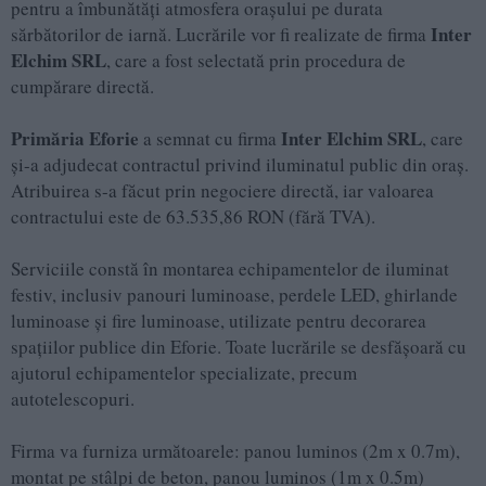
pentru a îmbunătăți atmosfera orașului pe durata
Inter
sărbătorilor de iarnă. Lucrările vor fi realizate de firma
Elchim SRL
, care a fost selectată prin procedura de
cumpărare directă.
Primăria Eforie
Inter Elchim SRL
a semnat cu firma
, care
și-a adjudecat contractul privind iluminatul public din oraș.
Atribuirea s-a făcut prin negociere directă, iar valoarea
contractului este de 63.535,86 RON (fără TVA).
Serviciile constă în montarea echipamentelor de iluminat
festiv, inclusiv panouri luminoase, perdele LED, ghirlande
luminoase și fire luminoase, utilizate pentru decorarea
spațiilor publice din Eforie. Toate lucrările se desfășoară cu
ajutorul echipamentelor specializate, precum
autotelescopuri.
Firma va furniza următoarele: panou luminos (2m x 0.7m),
montat pe stâlpi de beton, panou luminos (1m x 0.5m)