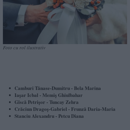
Foto cu rol ilustrativ
Camburi Tănase-Dumitru - Bela Marina
Iașar Icbal - Memiș Ghiulbahar
Gîscă Petrișor - Tuncay Zehra
Crăciun Dragoș-Gabriel - Frunză Daria-Maria
Stanciu Alexandru - Petcu Diana