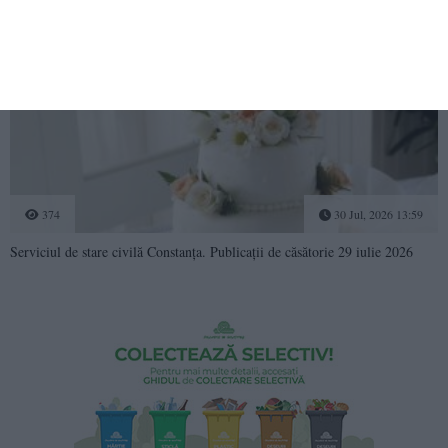
397
31 Jul, 2026 10:52
Serviciul de stare civilă Constanţa. Publicaţii de căsătorie, 30 iulie 2026
374
30 Jul, 2026 13:59
Serviciul de stare civilă Constanţa. Publicaţii de căsătorie 29 iulie 2026