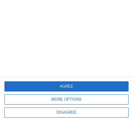
409
23 Jul, 2026 10:26
Serviciul de stare civilă Constanţa. Publicaţii de căsătorie, 22 iulie 2026
AGREE
482
22 Jul, 2026 14:10
MORE OPTIONS
Serviciul de stare civilă Constanţa. Publicaţii de căsătorie 21 iulie 2026
DISAGREE