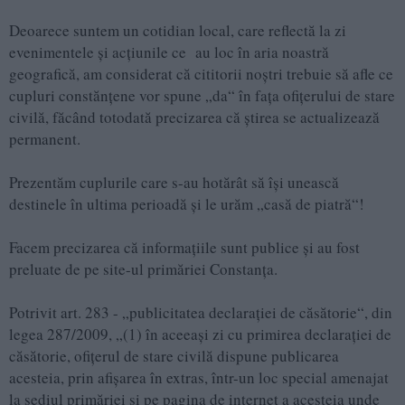
Deoarece suntem un cotidian local, care reflectă la zi
evenimentele și acţiunile ce au loc în aria noastră
geografică, am considerat că cititorii noştri trebuie să afle ce
cupluri constănţene vor spune „da“ în faţa ofiţerului de stare
civilă, făcând totodată precizarea că ştirea se actualizează
permanent.
Prezentăm cuplurile care s-au hotărât să îşi unească
destinele în ultima perioadă şi le urăm „casă de piatră“!
Facem precizarea că informaţiile sunt publice şi au fost
preluate de pe site-ul primăriei Constanţa.
Potrivit art. 283 - „publicitatea declaraţiei de căsătorie“, din
legea 287/2009, „(1) în aceeaşi zi cu primirea declaraţiei de
căsătorie, ofiţerul de stare civilă dispune publicarea
acesteia, prin afişarea în extras, într-un loc special amenajat
la sediul primăriei şi pe pagina de internet a acesteia unde