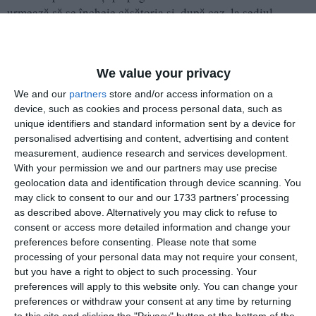
urmează să se încheie căsătoria şi, după caz, la sediul
primăriei unde celălalt soţ îşi are domiciliul sau reşedinţa.
(2) extrasul din declaraţia de căsătorie cuprinde, în mod
We value your privacy
obligatoriu: data afişării, datele de stare civilă ale viitorilor
We and our
partners
store and/or access information on a
soţi şi, după caz, încuviinţarea părinţilor sau a tutorelui,
device, such as cookies and process personal data, such as
precum şi înştiinţarea că orice persoană poate face opoziţie
unique identifiers and standard information sent by a device for
la căsătorie, în termen de 10 zile de la data afişării”.
personalised advertising and content, advertising and content
measurement, audience research and services development.
With your permission we and our partners may use precise
geolocation data and identification through device scanning. You
may click to consent to our and our 1733 partners’ processing
as described above. Alternatively you may click to refuse to
consent or access more detailed information and change your
preferences before consenting.
Please note that some
processing of your personal data may not require your consent,
but you have a right to object to such processing. Your
preferences will apply to this website only. You can change your
preferences or withdraw your consent at any time by returning
to this site and clicking the "Privacy" button at the bottom of the