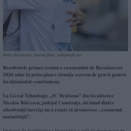
Foto ilustrativ Sursă foto: edupedu.ro
Rezultatele primei sesiuni a examenului de Bacalaureat
2026 aduc în prim-plan o situație extrem de gravă pentru
învățământul constănțean.
La Liceul Tehnologic „IC Brătianu” din localitatea
Nicolae Bălcescu, județul Constanța, niciunul dintre
absolvenții înscriși nu a reușit să promoveze „examenul
maturității”.
Unitatea de învățământ a înregistrat o rată de promovare de