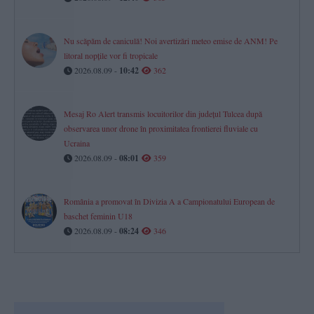
Nu scăpăm de caniculă! Noi avertizări meteo emise de ANM! Pe
litoral nopțile vor fi tropicale
2026.08.09 -
10:42
362
Mesaj Ro Alert transmis locuitorilor din județul Tulcea după
observarea unor drone în proximitatea frontierei fluviale cu
Ucraina
2026.08.09 -
08:01
359
România a promovat în Divizia A a Campionatului European de
baschet feminin U18
2026.08.09 -
08:24
346