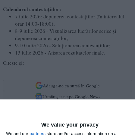
Calendarul contestațiilor:
7 iulie 2026: depunerea contestațiilor (în intervalul
orar 14:00-18:00);
8-9 iulie 2026 - Vizualizarea lucrărilor scrise și
depunerea contestațiilor;
9-10 iulie 2026 - Soluționarea contestațiilor;
13 iulie 2026 - Afișarea rezultatelor finale.
Citește și:
Adaugă-ne ca sursă în Google
Urmărește-ne pe Google News
Urmărește-ne pe Whatsapp
We value your privacy
Ti-a placut articolul?
We and our
partners
store and/or access information on a