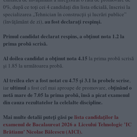
0%, după ce toți cei 4 candidați din lista oficială, înscrisi la
specializarea „Tehnician în construcții și lucrări publice”
au fost declarați respinși.
(învățământ de zi),
Primul candidat declarat respins, a obținut nota 1.2 la
prima probă scrisă.
Al doilea candidat a obținut nota 4.15
la prima probă scrisă
și 1.85 la următoarea probă.
Al treilea elev a fost notat cu 4.75 și 3.1 la probele scrise
,
ultimul
bținând o
iar
a fost cel mai aproape de promovare, o
notă mare de 7.05 la prima probă, însă a picat examenul
din cauza rezultatelor la celelalte discipline.
Mai multe detalii puteți găsi pe
lista candidaţilor la
examenul de Bacalaureat 2026 a
Liceului Tehnologic ’IC
Brătianu’ Nicolae Bălcescu (AICI).