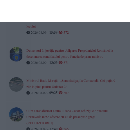
UPDATE VIDEO+FOTO
Elicopter aterizat în curtea clubului ecvestru Black Sea Horses din
Culmea pentru a lua o tânără. Poliția din Ovidiu a intervenit la fața
locului
2026.08.09 -
15:59
372
Demersuri în justiție pentru obligarea Președintelui României la
desemnarea candidatului pentru funcția de prim-ministru
2026.08.09 -
13:33
371
Ministrul Radu Miruță - „8cm câștigați la Cernavodă. Cel puțin 9
zile în plus pentru Unitatea 2“
2026.08.09 -
09:25
367
Cum a transformat Laura Iuliana Cocor achizițiile Spitalului
Cernavodă într-o afacere cu 42 de presupuse șpăgi
(RECHIZITORIU)
2026.08.09 -
12:40
365