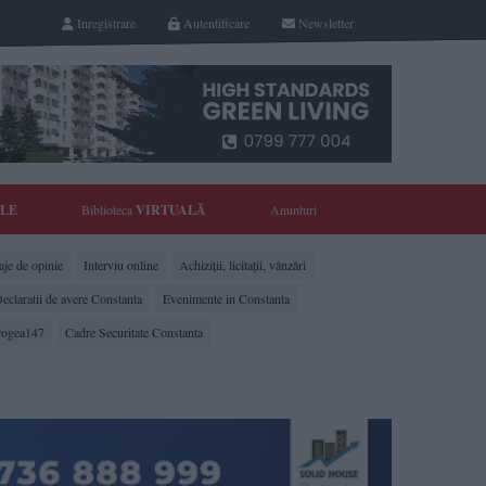
Inregistrare
Autentificare
Newsletter
YLE
Biblioteca
VIRTUALĂ
Anunturi
je de opinie
Interviu online
Achiziții, licitații, vânzări
eclaratii de avere Constanta
Evenimente in Constanta
rogea147
Cadre Securitate Constanta