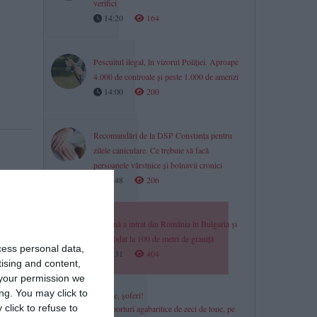
verifici
14:20
164
Pescuitul ilegal, în vizorul Poliției. Aproape
4.000 de controale și peste 1.000 de amenzi
14:00
200
Recomandări de la DSP Constanța pentru
zilele caniculare. Ce trebuie să facă
persoanele vârstnice și bolnavii cronici
13:48
206
O dronă a intrat din România în Bulgaria și
a explodat la 100 de metri de graniță
cess personal data,
13:31
404
tising and content,
your permission we
ng. You may click to
Atenție, șoferi!
click to refuse to
Transporturi agabaritice de zeci de tone, pe