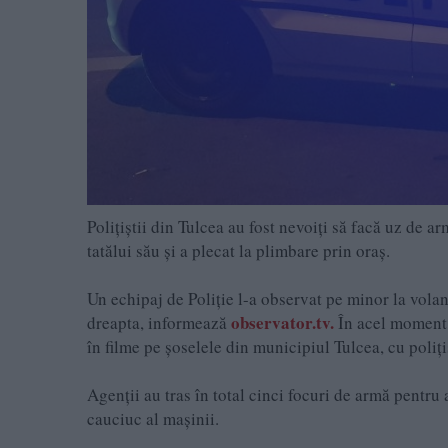
Polițiștii din Tulcea au fost nevoiți să facă uz de 
tatălui său și a plecat la plimbare prin oraș.
Un echipaj de Poliție l-a observat pe minor la volanu
observator.tv.
dreapta, informează
În acel moment, 
în filme pe șoselele din municipiul Tulcea, cu poliți
Agenții au tras în total cinci focuri de armă pentru a
cauciuc al mașinii.