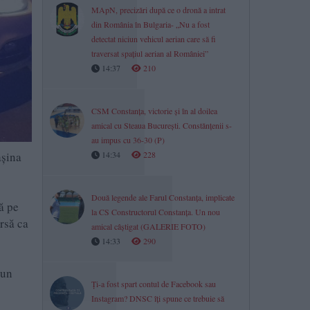
MApN, precizări după ce o dronă a intrat
din România în Bulgaria- „Nu a fost
detectat niciun vehicul aerian care să fi
traversat spațiul aerian al României”
14:37
210
CSM Constanța, victorie și în al doilea
amical cu Steaua București. Constănțenii s-
au impus cu 36-30 (P)
așina
14:34
228
Două legende ale Farul Constanța, implicate
ă pe
la CS Constructorul Constanța. Un nou
rsă ca
amical câștigat (GALERIE FOTO)
14:33
290
-un
Ți-a fost spart contul de Facebook sau
Instagram? DNSC îți spune ce trebuie să