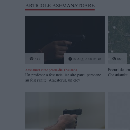
ARTICOLE ASEMANATOARE
333
07 Aug, 2026 08:30
663
Focuri de arm
Atac armat într-o școală din Thailanda
Un profesor a fost ucis, iar alte patru persoane
Consulatului
au fost rănite. Atacatorul, un elev