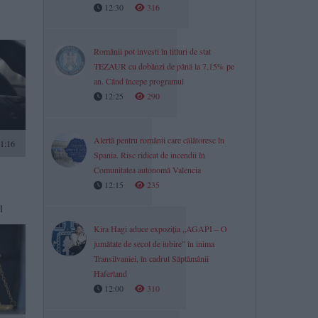
12:30
316
Românii pot investi în titluri de stat
TEZAUR cu dobânzi de până la 7,15% pe
an. Când începe programul
12:25
290
Alertă pentru românii care călătoresc în
1:16
Spania. Risc ridicat de incendii în
Comunitatea autonomă Valencia
12:15
235
l
Kira Hagi aduce expoziția „AGAPI – O
jumătate de secol de iubire” în inima
Transilvaniei, în cadrul Săptămânii
Haferland
12:00
310