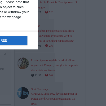
ng.
Please note that
drumurile din România. Două pornesc din
o object to such
PTF Agigea
ces or withdraw your
13:22
226
 of the webpage.
VIDEO
Steag galben pe toate plajele din Eforie
Nord. Salvamarii avertizează-„Nu vă
GREE
aventurați în larg, țineți copiii aproape“
13:01
256
Lovitură pentru rețelele de criminalitate
organizată! Droguri, bani și sute de plante
 mai
de canabis, confiscate
12:53
264
Știri Constanța
UPDATE. Linia 102, deviată temporar în
Faleză Nord. Ce spun reprezentanții CT
BUS