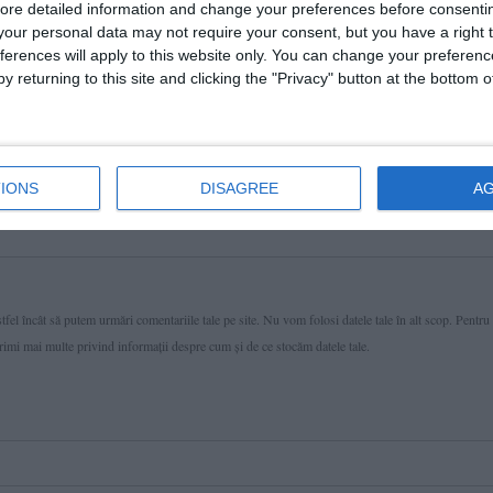
ore detailed information and change your preferences before consenti
our personal data may not require your consent, but you have a right t
ferences will apply to this website only. You can change your preferen
y returning to this site and clicking the "Privacy" button at the bottom
IONS
DISAGREE
A
fel încât să putem urmări comentariile tale pe site. Nu vom folosi datele tale în alt scop. Pentru
primi mai multe privind informaţii despre cum și de ce stocăm datele tale.