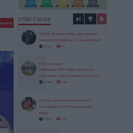
STIRI CALDE
me text
VIDEO. România, reacție după concertul
Morandi de la Sukhumi. Ce transmite MAE
15:11
62
CSM Constanța
Voleibalistul Radu Ghiță, convocat la o
nouă acțiune a lotului național Under-16 (P)
15:04
146
Canicula, periculoasă pentru cei mici.
Recomandările DSP Constanța pentru
părinți
15:02
101