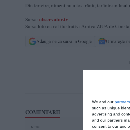
Din fericire, nimeni nu a fost rănit, iar într-un final
observator.tv
Sursa:
Sursa foto cu rol ilustrativ: Arhiva ZIUA de Consta
Adaugă-ne ca sursă în Google
Urmărește-n
T
We and our
partners
such as unique ident
COMENTARII
advertising and con
and our partners may
consent to our and o
Nume