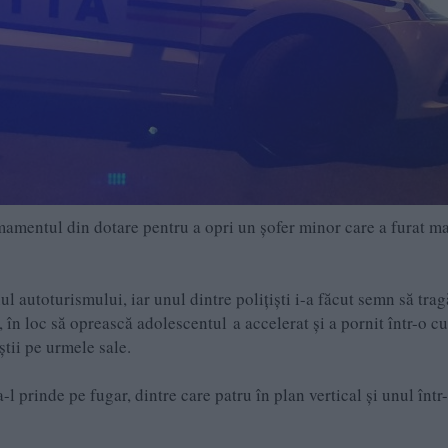
armamentul din dotare pentru a opri un șofer minor care a furat m
l autoturismului, iar unul dintre polițiști i-a făcut semn să trag
în loc să oprească adolescentul a accelerat și a pornit într-o cu
știi pe urmele sale.
-l prinde pe fugar, dintre care patru în plan vertical și unul într