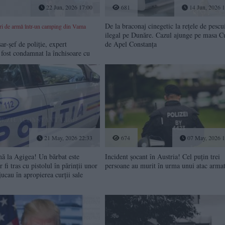
22 Jun, 2026 17:00
681
14 Jun, 2026 1
De la braconaj cinegetic la rețele de pescu
ri de armă într-un camping din Vama
ilegal pe Dunăre. Cazul ajunge pe masa Cu
ar-șef de poliție, expert
de Apel Constanța
a fost condamnat la închisoare cu
21 May, 2026 22:33
674
07 May, 2026 1
mă la Agigea! Un bărbat este
Incident șocant în Austria! Cel puțin trei
r fi tras cu pistolul în părinții unor
persoane au murit în urma unui atac arma
jucau în apropierea curții sale