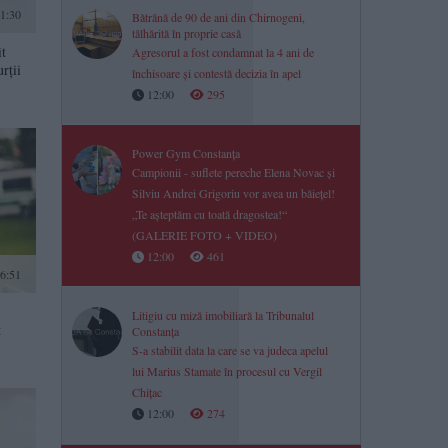
1:30
Bătrână de 90 de ani din Chirnogeni,
tâlhărită în proprie casă
it
Agresorul a fost condamnat la 4 ani de
rții
închisoare și contestă decizia în apel
12:00
295
Power Gym Constanța
Campionii - suflete pereche Elena Novac și
Silviu Andrei Grigoriu vor avea un băiețel!
„Te așteptăm cu toată dragostea!“
(GALERIE FOTO + VIDEO)
12:00
461
6:51
Litigiu cu miză imobiliară la Tribunalul
t
Constanța
S-a stabilit data la care se va judeca apelul
lui Marius Stamate în procesul cu Vergil
Chițac
12:00
274