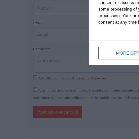
consent or access m
some processing of y
processing. Your pre
consent at any time b
Email
Comentariu
MORE OPT
Am citit si sunt de acord cu
regulile de postare
.
Acest formular colectează numele, e-mailul şi conținutul mesajului, ast
multe informaţii, consultă politica noastră de confidenţialitate, unde vei 
Posteaza comentariul