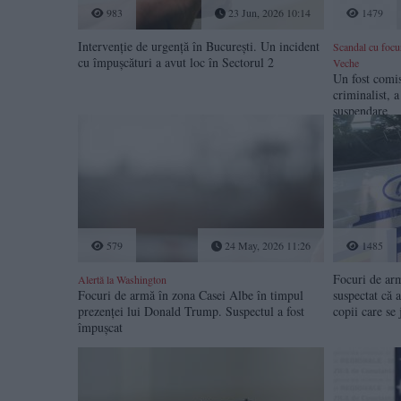
983
23 Jun, 2026 10:14
1479
Intervenție de urgență în București. Un incident
Scandal cu focu
cu împușcături a avut loc în Sectorul 2
Veche
Un fost comis
criminalist, 
suspendare
579
24 May, 2026 11:26
1485
Focuri de ar
Alertă la Washington
Focuri de armă în zona Casei Albe în timpul
suspectat că a
prezenței lui Donald Trump. Suspectul a fost
copii care se 
împușcat