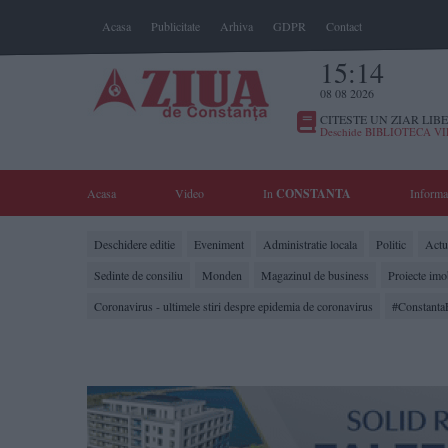
Acasa
Publicitate
Arhiva
GDPR
Contact
15:14
08 08 2026
CITESTE UN ZIAR LIBE
Deschide BIBLIOTECA V
Acasa
Video
In
CONSTANTA
Informa
Deschidere editie
Eveniment
Administratie locala
Politic
Actua
Sedinte de consiliu
Monden
Magazinul de business
Proiecte imo
Coronavirus - ultimele stiri despre epidemia de coronavirus
#Constanta