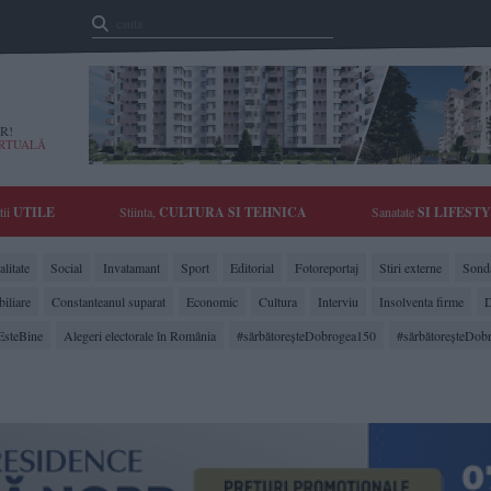
R!
IRTUALĂ
tii
UTILE
Stiinta,
CULTURA SI TEHNICA
Sanatate
SI LIFEST
litate
Social
Invatamant
Sport
Editorial
Fotoreportaj
Stiri externe
Sonda
biliare
Constanteanul suparat
Economic
Cultura
Interviu
Insolventa firme
D
EsteBine
Alegeri electorale în România
#sărbătoreşteDobrogea150
#sărbătoreşteDob