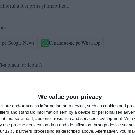
 minorul a fost prins și imobilizat.
nța
e pe Google News
Urmărește-ne pe Whatsapp
i-a placut articolul?
We value your privacy
store and/or access information on a device, such as cookies and pro
ifiers and standard information sent by a device for personalised adver
tent measurement, audience research and services development.
With 
 use precise geolocation data and identification through device scanni
ur 1733 partners’ processing as described above. Alternatively you may 