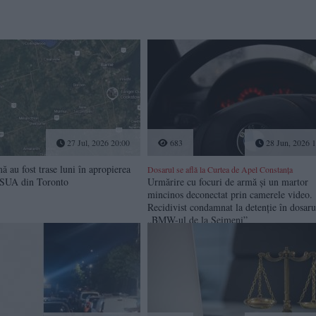
27 Jul, 2026 20:00
683
28 Jun, 2026 1
ă au fost trase luni în apropierea
Dosarul se află la Curtea de Apel Constanța
 SUA din Toronto
Urmărire cu focuri de armă și un martor
mincinos deconectat prin camerele video.
Recidivist condamnat la detenție în dosaru
„BMW-ul de la Seimeni”