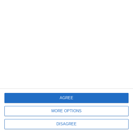
4303
26 Sep, 2016 14:59
Dan Adamescu, suspendat din administrația Intercontinental România SA
AGREE
2344
17 Sep, 2016 12:23
MORE OPTIONS
Dan Adamescu, transferat din închisoare într-un spital civil. Suferă de
DISAGREE
numeroase afecțiuni