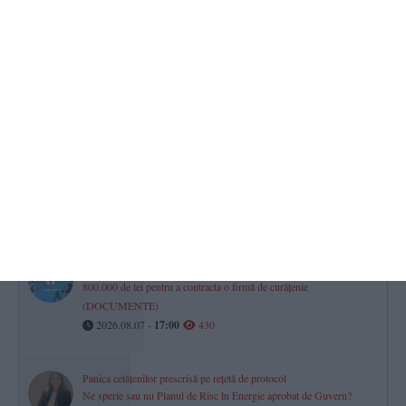
Răzbunare periculoasă din gelozie la Limanu
Un bărbat, condamnat la 3 ani și 6 luni de închisoare după ce a
incendiat camera tehnică a fostei soacre
2026.08.07 -
17:00
464
Iulian Gropoșilă și Niculae Peride, implicați într-un proces privind
un apartament deținut în coproprietate. Cazul este la Tribunalul
Constanța
2026.08.07 -
17:00
458
Clubul Sportiv Axiopolis Cernavodă lansează o licitație de aproape
800.000 de lei pentru a contracta o firmă de curățenie
(DOCUMENTE)
2026.08.07 -
17:00
430
Panica cetățenilor prescrisă pe rețetă de protocol
Ne sperie sau nu Planul de Risc în Energie aprobat de Guvern?