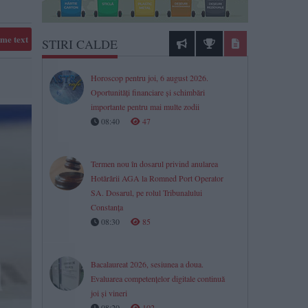
me text
STIRI CALDE
Horoscop pentru joi, 6 august 2026.
Oportunități financiare și schimbări
importante pentru mai multe zodii​
08:40
47
Termen nou în dosarul privind anularea
Hotărârii AGA la Romned Port Operator
SA. Dosarul, pe rolul Tribunalului
Constanța
08:30
85
Bacalaureat 2026, sesiunea a doua.
Evaluarea competențelor digitale continuă
joi și vineri
08:20
102