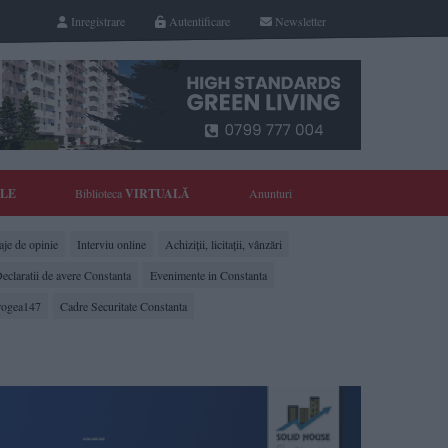
Inregistrare
Autentificare
Newsletter
YLE
Biblioteca
VIRTUALĂ
Anunturi
je de opinie
Interviu online
Achiziții, licitații, vânzări
eclaratii de avere Constanta
Evenimente in Constanta
rogea147
Cadre Securitate Constanta