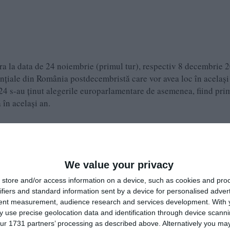
ra la data de 24 noiembrie (primul tur), respectiv 8 decembrie 
dențiale din România postdecembristă care vor avea loc în același
024 s-au ținut alegerile europarlamentare de asemenea, fiind pri
 în același an.
cetățenilor, în sistem de vot majoritar, în două tururi de scrutin.
 iar numărul maxim de mandate care poate fi obținut este de două
secutive.
We value your privacy
store and/or access information on a device, such as cookies and pro
elui României din anul 2024 (BEC) a anunțat cele 14 candidatur
ifiers and standard information sent by a device for personalised adver
i ordinea de înscriere în buletinul de vot a candidaților la alege
tent measurement, audience research and services development.
With 
 use precise geolocation data and identification through device scanni
ur 1731 partners’ processing as described above. Alternatively you may 