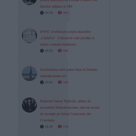
director adjunct al SRI
19:39
363
DNSC avertizează asupra atacurilor
„ClickFix”. Utilizatorii sunt păcăliți să
ruleze comenzi malițioase
19:22
340
Scufundarea celor patru barje în Dunăre,
amânată pentru joi
19:01
349
Pianistul Simon Trpčeski, alături de
ansamblul Makedonissimo, într-un recital
de excepție pe faleza Cazinoului din
Constanța
18:49
354