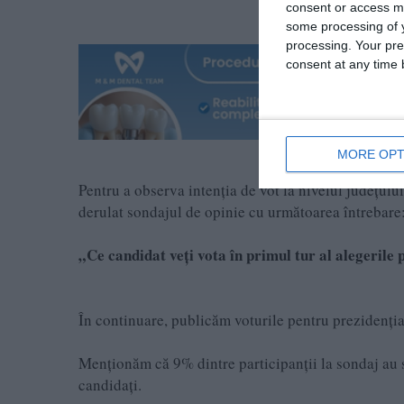
consent or access m
some processing of y
processing. Your pre
consent at any time b
MORE OPT
Pentru a observa intenţia de vot la nivelul județul
derulat sondajul de opinie cu următoarea întrebare
„Ce candidat veți vota în primul tur al alegerile
În continuare, publicăm voturile pentru prezidențiab
Menționăm că 9% dintre participanții la sondaj au sp
candidați.