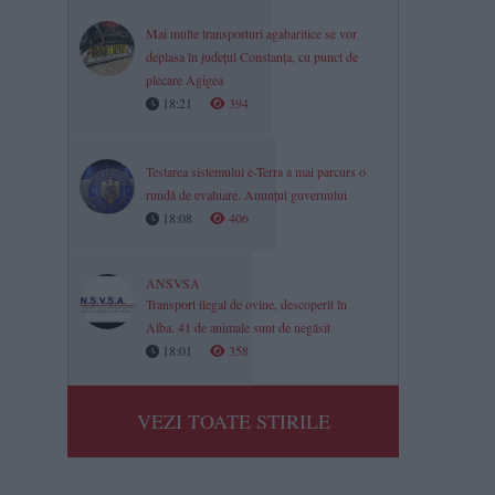
Mai multe transporturi agabaritice se vor
deplasa în județul Constanța, cu punct de
plecare Agigea
18:21
394
Testarea sistemului e-Terra a mai parcurs o
rundă de evaluare. Anunțul guvernului
18:08
406
ANSVSA
Transport ilegal de ovine, descoperit în
Alba. 41 de animale sunt de negăsit
18:01
358
VEZI TOATE STIRILE