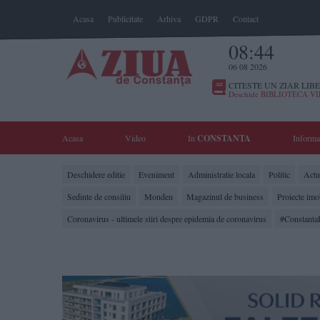
Acasa
Publicitate
Arhiva
GDPR
Contact
08:44
06 08 2026
CITESTE UN ZIAR LIBE
Deschide BIBLIOTECA V
Acasa
Video
In
CONSTANTA
Informa
Deschidere editie
Eveniment
Administratie locala
Politic
Actua
Sedinte de consiliu
Monden
Magazinul de business
Proiecte imo
Coronavirus - ultimele stiri despre epidemia de coronavirus
#Constanta