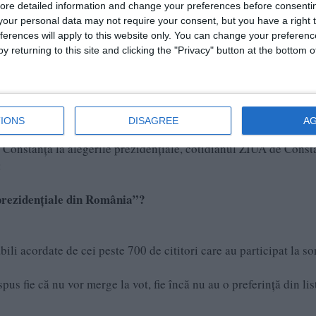
ore detailed information and change your preferences before consenti
our personal data may not require your consent, but you have a right t
ferences will apply to this website only. You can change your preferen
y returning to this site and clicking the "Privacy" button at the bottom
IONS
DISAGREE
A
ui Constanța la alegerile prezidențiale, cotidianul ZIUA de Const
:
 prezidențiale din România”?
ili acordate de cei peste 700 de cititori care au participat la so
us fie că nu vor merge la vot, fie încă nu au o preferință din lis