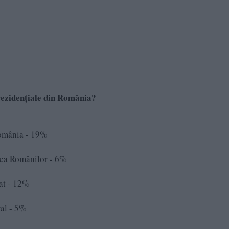
prezidențiale din România?
mânia - 19%
a Românilor - 6%
t - 12%
al - 5%