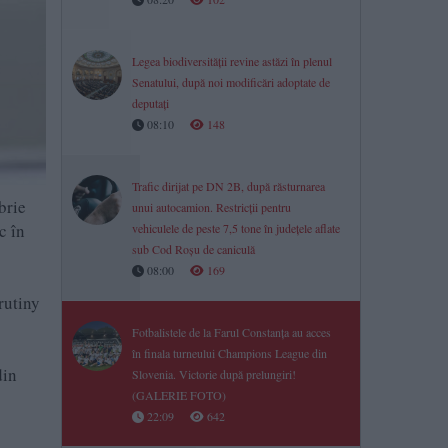
Legea biodiversității revine astăzi în plenul
Senatului, după noi modificări adoptate de
deputați
08:10
148
Trafic dirijat pe DN 2B, după răsturnarea
brie
unui autocamion. Restricții pentru
c în
vehiculele de peste 7,5 tone în județele aflate
sub Cod Roșu de caniculă
08:00
169
rutiny
Fotbalistele de la Farul Constanța au acces
în finala turneului Champions League din
din
Slovenia. Victorie după prelungiri!
(GALERIE FOTO)
22:09
642