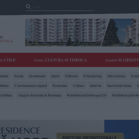
R!
IRTUALĂ
tii
UTILE
Stiinta,
CULTURA SI TEHNICA
Sanatate
SI LIFEST
litate
Social
Invatamant
Sport
Editorial
Fotoreportaj
Stiri externe
Sonda
biliare
Constanteanul suparat
Economic
Cultura
Interviu
Insolventa firme
D
EsteBine
Alegeri electorale în România
#sărbătoreşteDobrogea150
#sărbătoreşteDob