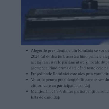
Alegerile prezidențiale din România se vor de
2024 (al doilea tur), acestea fiind primele al
același an cu cele parlamentare și locale după
asemenea, fiind prima dată când toate cele pat
Președintele României este ales prin votul dire
Voturile pentru prezidențiabilii care se vor d
cititori care au participat la sondaj
Menționăm că 9% dintre participanții la sondaj
lista de candidați