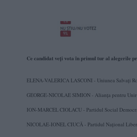
Ce candidat veți vota în primul tur al alegerile 
ELENA-VALERICA LASCONI - Uniunea Salvați Ro
GEORGE-NICOLAE SIMION - Alianța pentru Unire
ION-MARCEL CIOLACU - Partidul Social Democra
NICOLAE-IONEL CIUCĂ - Partidul Național Liber