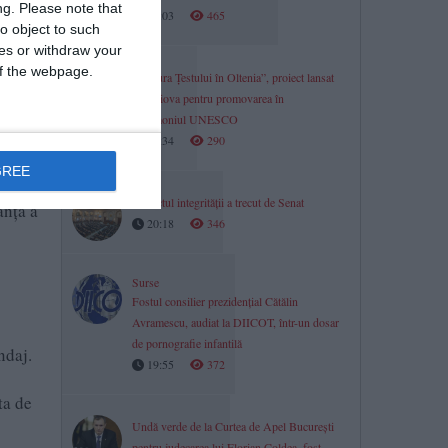
ng.
Please note that
21:03
465
o object to such
ces or withdraw your
 of the webpage.
„Cultura Țestului în Oltenia”, proiect lansat
la Craiova pentru promovarea în
patrimoniul UNESCO
20:34
290
GREE
Proiectul integrității a trecut de Senat
anța a
20:18
346
Surse
Fostul consilier prezidențial Cătălin
Avramescu, audiat la DIICOT, într-un dosar
de pornografie infantilă
ndaj.
19:55
372
ta de
Undă verde de la Curtea de Apel București
pentru judecarea lui Florian Coldea, fost