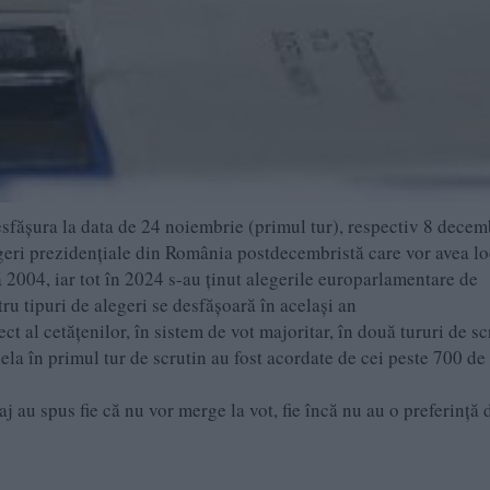
sfășura la data de 24 noiembrie (primul tur), respectiv 8 decem
egeri prezidențiale din România postdecembristă care vor avea lo
 2004, iar tot în 2024 s-au ținut alegerile europarlamentare de
ru tipuri de alegeri se desfășoară în același an
ct al cetățenilor, în sistem de vot majoritar, în două tururi de sc
uela în primul tur de scrutin au fost acordate de cei peste 700 de
 au spus fie că nu vor merge la vot, fie încă nu au o preferință 