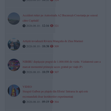
Accident rutier pe Autostrada A2 București-Constanța pe sensul
către Capitală!
2026.08.10 -
12:16
321
Artiștii invadează Riviera Mangalia de Ziua Marinei
2026.08.10 -
10:38
309
NIBIRU depășește pragul de 1.000.000 de vizite. Vizitatorul care a
marcat momentul primește acces gratuit pe viață (P)
2026.08.10 -
10:59
307
VIDEO
Steagul Galben pe plajele din Eforie! Intrarea în apă este
recomandată doar înotătorilor experimentați
2026.08.10 -
09:19
304