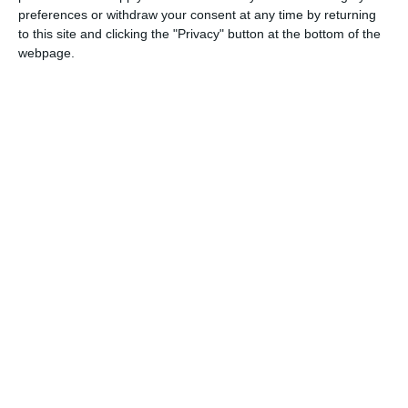
preferences or withdraw your consent at any time by returning
to this site and clicking the "Privacy" button at the bottom of the
webpage.
PRECIZĂRI:
Legea 190 din 2018, la articolul 7, menţionează că
activitatea jurnalistică este exonerată de la unele prevederi
ale
Regulamentului GDPR, dacă se păstrează un echilibru între
libertatea de exprimare şi protecţia datelor cu caracter
personal.
Informațiile din prezentul articol sunt de interes public și
sunt obținute din surse publice deschise.