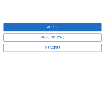
1556
19 Jan, 2025 17:00
AGREE
Sondaje de opinie
Europa ar trebui să urmeze exemplul SUA în interzicerea TikTok?
MORE OPTIONS
DISAGREE
4315
15 Dec, 2024 17:00
Sondaje de opinie
Noua coaliţie de guvernare care se va forma ar trebui să aibă candidat unic
la prezidenţiale?