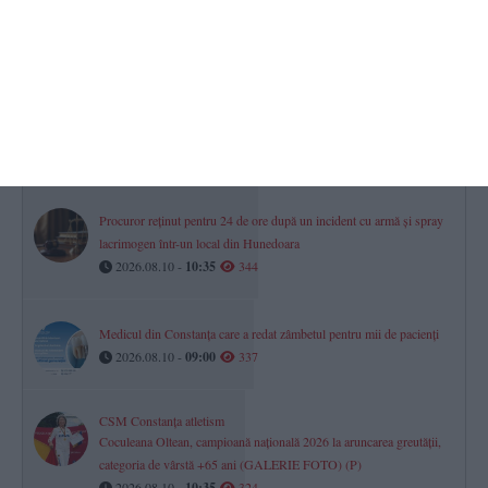
2026.08.10 -
09:43
355
Volei
Iustin Egor, de la CSS1 Constanța, medaliat cu echipa Under-17 a
României la Campionatul Balcanic (GALERIE FOTO)
2026.08.10 -
09:28
353
Procuror reținut pentru 24 de ore după un incident cu armă și spray
lacrimogen într-un local din Hunedoara
2026.08.10 -
10:35
344
Medicul din Constanța care a redat zâmbetul pentru mii de pacienți
2026.08.10 -
09:00
337
CSM Constanța atletism
Coculeana Oltean, campioană națională 2026 la aruncarea greutății,
categoria de vârstă +65 ani (GALERIE FOTO) (P)
2026.08.10 -
10:35
324