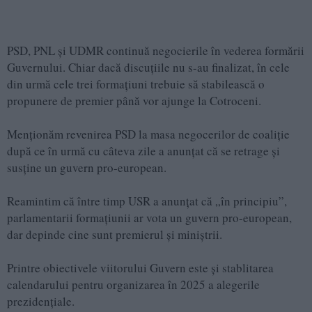
PSD, PNL și UDMR continuă negocierile în vederea formării
Guvernului. Chiar dacă discuțiile nu s-au finalizat, în cele
din urmă cele trei formațiuni trebuie să stabilească o
propunere de premier până vor ajunge la Cotroceni.
Menționăm revenirea PSD la masa negocerilor de coaliție
după ce în urmă cu câteva zile a anunțat că se retrage și
susține un guvern pro-european.
Reamintim că între timp USR a anunțat că „în principiu”,
parlamentarii formaţiunii ar vota un guvern pro-european,
dar depinde cine sunt premierul şi miniştrii.
Printre obiectivele viitorului Guvern este și stablitarea
calendarului pentru organizarea în 2025 a alegerile
prezidențiale.