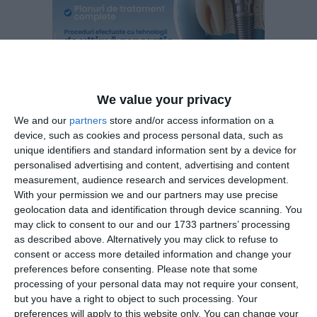
We value your privacy
We and our
partners
store and/or access information on a
device, such as cookies and process personal data, such as
La sondajul au participat 150 de cititori. 49% dintre
unique identifiers and standard information sent by a device for
respondenți sunt de părere că cea mai bună variantă ar fi
personalised advertising and content, advertising and content
desemnarea și susținerea unui candidat unic, 42% consideră
measurement, audience research and services development.
că fiecare partid ar trebui să aibă propriul candidat la
With your permission we and our partners may use precise
alegerile prezidențiale iar un procent de 9% nu știu sau nu
geolocation data and identification through device scanning. You
au dorit să răspundă la chestionar.
may click to consent to our and our 1733 partners’ processing
as described above. Alternatively you may click to refuse to
consent or access more detailed information and change your
preferences before consenting.
Please note that some
processing of your personal data may not require your consent,
but you have a right to object to such processing. Your
preferences will apply to this website only. You can change your