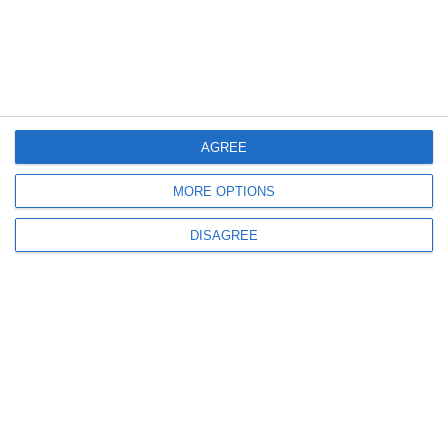
1374
27 Jul, 2025 17:00
Sondaj de opinie
88% dintre respondenți sunt de părere că este foarte importantă reacția
rapidă a părinților în cazul unei dispariții a copilului de pe plajă
AGREE
MORE OPTIONS
DISAGREE
1504
20 Jul, 2025 17:00
Sondaj de opinie
PNL și AUR, umăr la umăr în preferințele alegătorilor, în contextul
măsurilor fiscale anunțate de Guvernul Bolojan