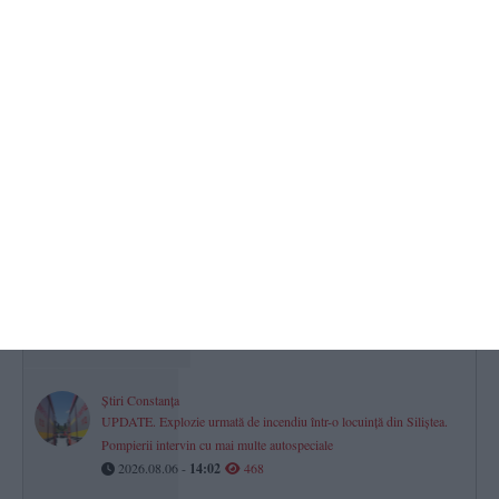
Cine organizează festivalurile de muzică ușoară și muzică populară
„Mamaia”, ediția 2026? Centrul „Teodor T. Burada” Constanța a
plătit peste 5,6 milioane lei (DOCUMENT)
2026.08.06 -
10:48
542
Axiopolis Cernavodă s-a oprit în turul doi național al Cupei
României 2026/2027
2026.08.06 -
11:45
517
VIDEO. Navă eșuată pe brațul Sulina, în zona localității Gorgova.
Primele imagini
2026.08.06 -
18:08
503
Știri Constanța
UPDATE. Explozie urmată de incendiu într-o locuință din Siliștea.
Pompierii intervin cu mai multe autospeciale
2026.08.06 -
14:02
468