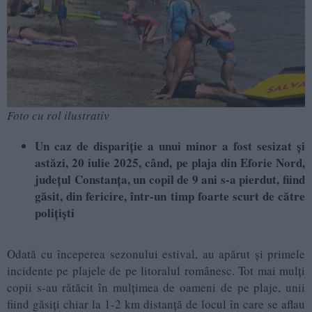
Foto cu rol ilustrativ
Un caz de dispariție a unui minor a fost sesizat și
astăzi, 20 iulie 2025, când, pe plaja din Eforie Nord,
județul Constanța, un copil de 9 ani s-a pierdut, fiind
găsit, din fericire, într-un timp foarte scurt de către
polițiști
Odată cu începerea sezonului estival, au apărut și primele
incidente pe plajele de pe litoralul românesc. Tot mai mulți
copii s-au rătăcit în mulțimea de oameni de pe plaje, unii
fiind găsiți chiar la 1-2 km distanță de locul în care se aflau