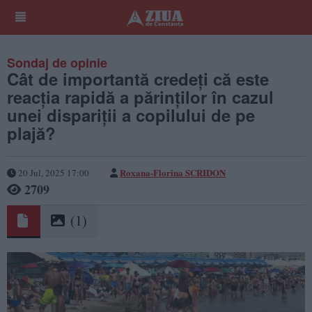
Sondaj de opinie
Cât de importantă credeți că este
reacția rapidă a părinților în cazul
unei dispariții a copilului de pe
plajă?
Roxana-Florina SCRIDON
20 Jul, 2025 17:00
2709
(1)