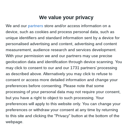
Astăzi, 20 iulie 2025, polițiștii, aflați pe plaja din Eforie
Nord, județul Constanța, au discutat atât cu părinții, cât și cu
We value your privacy
copiii. De asemenea, copiilor le-au fost puse brățări pe care
sunt scrise numerele de telefon ale părinților, pentru ca, în
We and our
partners
store and/or access information on a
device, such as cookies and process personal data, such as
cazul în care cei mici se pierd, să poată fi găsiți într-un timp
unique identifiers and standard information sent by a device for
cât mai scurt.
personalised advertising and content, advertising and content
measurement, audience research and services development.
În acest context, ZIUA de Constanța lansează un sondaj de
With your permission we and our partners may use precise
opinie cu următoarea întrebare:
geolocation data and identification through device scanning. You
may click to consent to our and our 1731 partners’ processing
as described above. Alternatively you may click to refuse to
consent or access more detailed information and change your
preferences before consenting.
Please note that some
processing of your personal data may not require your consent,
but you have a right to object to such processing. Your
preferences will apply to this website only. You can change your
preferences or withdraw your consent at any time by returning
to this site and clicking the "Privacy" button at the bottom of the
webpage.