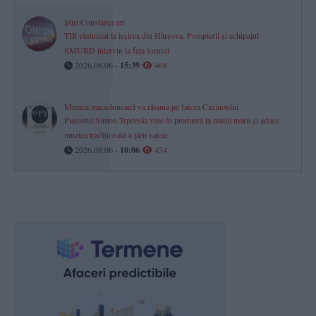
Știri Constanța azi
TIR răsturnat la ieșirea din Hârșova. Pompierii și echipajul
SMURD intervin la fața locului
2026.08.06 -
15:39
468
Muzica macedoneană va răsuna pe faleza Cazinoului
Pianistul Simon Trpčeski vine în premieră la malul mării și aduce
muzica tradițională a țării natale
2026.08.06 -
10:06
454