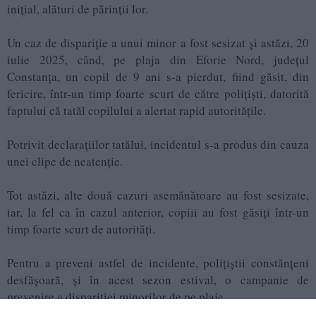
inițial, alături de părinții lor.
Un caz de dispariție a unui minor a fost sesizat și astăzi, 20
iulie 2025, când, pe plaja din Eforie Nord, județul
Constanța, un copil de 9 ani s-a pierdut, fiind găsit, din
fericire, într-un timp foarte scurt de către polițiști, datorită
faptului că tatăl copilului a alertat rapid autoritățile.
Potrivit declarațiilor tatălui, incidentul s-a produs din cauza
unei clipe de neatenție.
Tot astăzi, alte două cazuri asemănătoare au fost sesizate,
iar, la fel ca în cazul anterior, copiii au fost găsiți într-un
timp foarte scurt de autorități.
Pentru a preveni astfel de incidente, polițiștii constănțeni
desfășoară, și în acest sezon estival, o campanie de
prevenire a dispariției minorilor de pe plaje.