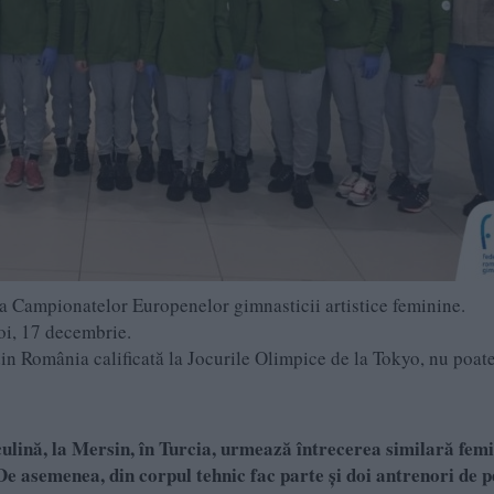
ta Campionatelor Europenelor gimnasticii artistice feminine.
joi, 17 decembrie.
in România calificată la Jocurile Olimpice de la Tokyo, nu poat
lină, la Mersin,
î
n Turcia, urmează
î
ntrecerea similară femi
De asemenea, din corpul tehnic fac parte și doi antrenori de p