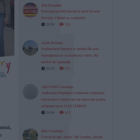
Știri România
Persoană posibil înecată în lacul Izvorul
Dorului. Căutări cu scafandrii
20:50
324
Apele Române
Scufundarea barjelor se amână din nou.
Operațiunea se va desfășura vineri, din
motive de siguranță
20:32
431
ARSVOM Constanța
Ambasada Filipinelor a transmis mulțumiri
salvatorilor români care au intervenit pentru
e
echipajul navei GAS LISBON
20:04
411
nină,
Știri Constanța
e
Cursul de apă „derea” din Lumina, afectat