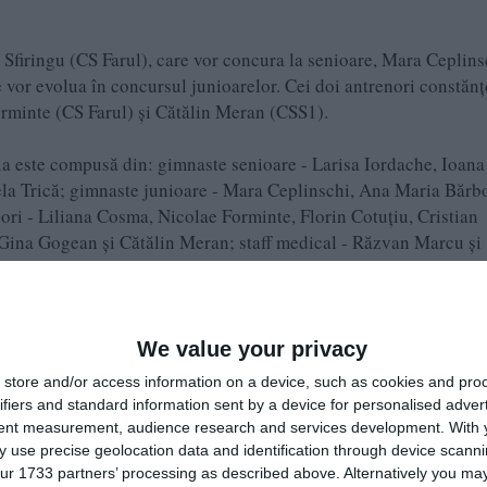
 Sfiringu (CS Farul), care vor concura la senioare, Mara Ceplins
 vor evolua în concursul junioarelor. Cei doi antrenori constănț
 Forminte (CS Farul) și Cătălin Meran (CSS1).
ia este compusă din: gimnaste senioare - Larisa Iordache, Ioana
iela Trică; gimnaste junioare - Mara Ceplinschi, Ana Maria Bărb
ori - Liliana Cosma, Nicolae Forminte, Florin Cotuțiu, Cristian
na Gogean și Cătălin Meran; staff medical - Răzvan Marcu și
ela Trandafir.
We value your privacy
store and/or access information on a device, such as cookies and pro
pionatelor Europenelor gimnasticii artistice feminine. Gazda r
ifiers and standard information sent by a device for personalised adver
brie. Pumnii strânși fetelor noastre de pe acum! Hai, România!”
tent measurement, audience research and services development.
With 
 use precise geolocation data and identification through device scanni
ur 1733 partners’ processing as described above. Alternatively you may 