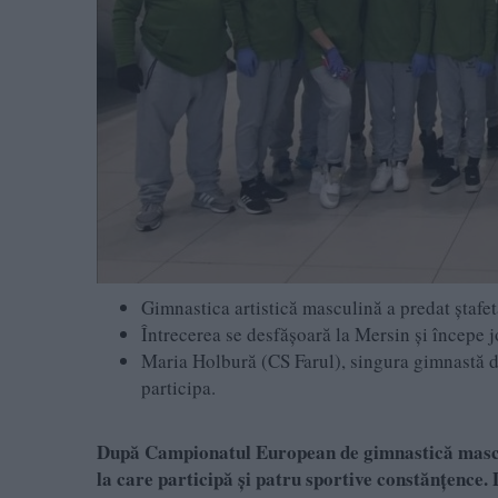
Gimnastica artistică masculină a predat ștafe
Întrecerea se desfășoară la Mersin și începe 
Maria Holbură (CS Farul), singura gimnastă d
participa.
După Campionatul European de gimnastică mascu
la care participă și patru sportive constănțence. 