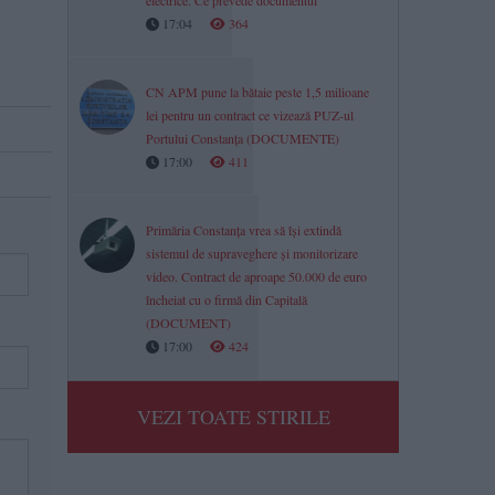
electrice. Ce prevede documentul
17:04
364
CN APM pune la bătaie peste 1,5 milioane
lei pentru un contract ce vizează PUZ-ul
Portului Constanța (DOCUMENTE)
17:00
411
Primăria Constanța vrea să își extindă
sistemul de supraveghere și monitorizare
video. Contract de aproape 50.000 de euro
încheiat cu o firmă din Capitală
(DOCUMENT)
17:00
424
VEZI TOATE STIRILE