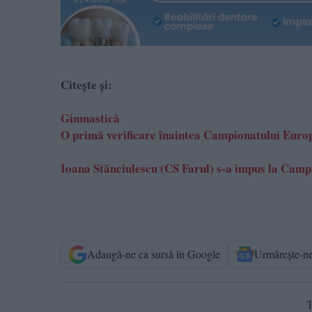
Citește și:
Gimnastică
O primă verificare înaintea Campionatului Europ
Ioana Stănciulescu (CS Farul) s-a impus la Campi
Adaugă-ne ca sursă în Google
Urmărește-n
T