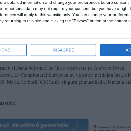
ore detailed information and change your preferences before consenti
operite şi pregătite până au ajuns la lotul naţional al României 
our personal data may not require your consent, but you have a right t
 de junioare din 2018 Ioana Strănciulescu au contribuit, în af
ferences will apply to this website only. You can change your preferen
 (Dana şi Remus), şi Ciprian Creţu (în diverse etape, fie la club, 
y returning to this site and clicking the "Privacy" button at the bottom
nciulescu şi Silviana Sfiringu au fost antrenate de un colectiv te
n componenţă).
IONS
DISAGREE
A
aicu și Dana Sofronie, iar în ce o privește pe Andreea Preda,
n Meran. La Campionatul European nu va putea participa însă, di
că, Maria Holbură (CS Farul), singura gimnastă din România cal
nastică)