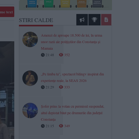
me text
STIRI CALDE
Amenzi de aproape 18.500 de lei, în urma
unor razii ale polițiștilor din Constanța și
Mamaia
21:48
352
„Pe limba ta”, spectacol bilingv inspirat din
experiențe reale, la SEAS 2026
21:29
333
Șofer prins la volan cu permisul suspendat,
altul depistat băut pe drumurile din județul
Constanța
21:15
349