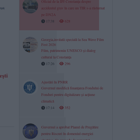
Oficial de la IPJ Constanța despre
accidentul grav în care un TIR s-a răsturnat
pe DN2A
17:38
628
Georgia,invitată specială la Sea Wave Film
Fest 2026
Film, patrimoniu UNESCO și dialog
cultural la Constanța
17:26
296
eşti
Ajustări în PNRR
Guvernul modifică finanțarea Fondului de
Fonduri pentru digitalizare și acțiune
climatică
17:14
352
Guvernul a aprobat Planul de Pregătire
pentru Riscuri în domeniul energiei