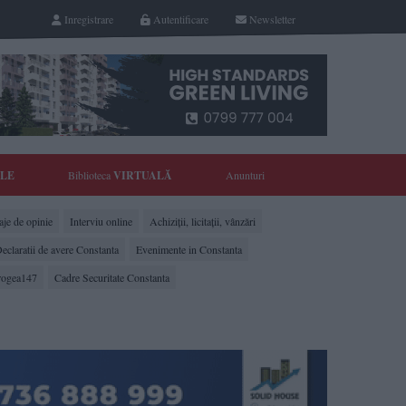
Inregistrare
Autentificare
Newsletter
YLE
Biblioteca
VIRTUALĂ
Anunturi
je de opinie
Interviu online
Achiziții, licitații, vânzări
eclaratii de avere Constanta
Evenimente in Constanta
rogea147
Cadre Securitate Constanta