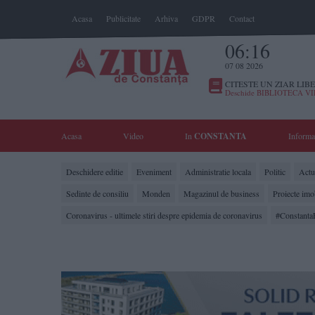
Acasa
Publicitate
Arhiva
GDPR
Contact
06:16
07 08 2026
CITESTE UN ZIAR LIBE
Deschide BIBLIOTECA V
Acasa
Video
In
CONSTANTA
Informa
Deschidere editie
Eveniment
Administratie locala
Politic
Actua
Sedinte de consiliu
Monden
Magazinul de business
Proiecte imo
Coronavirus - ultimele stiri despre epidemia de coronavirus
#Constanta