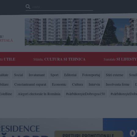
R!
IRTUALĂ
tii
UTILE
Stiinta,
CULTURA SI TEHNICA
Sanatate
SI LIFEST
litate
Social
Invatamant
Sport
Editorial
Fotoreportaj
Stiri externe
Sonda
biliare
Constanteanul suparat
Economic
Cultura
Interviu
Insolventa firme
D
EsteBine
Alegeri electorale în România
#sărbătoreşteDobrogea150
#sărbătoreşteDob