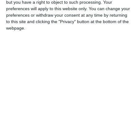
but you have a right to object to such processing. Your
13. Pescărușul Gârliciu – 7p
preferences will apply to this website only. You can change your
14. Viitorul Cuza Vodă – 7p
preferences or withdraw your consent at any time by returning
to this site and clicking the "Privacy" button at the bottom of the
Seria Sud
webpage.
1. Gloria Albești – 48p
2. Sparta Techirghiol II – 35p
3. Progresul Osmancea – 33p
4. Avântul Comana – 25p
5. Inter Costinești – 22p
6. Viitorul Pecineaga – 22p
7. Luceafărul Amzacea – 21p
8. Unirea Topraisar – 19p
9. AS Chirnogeni – 16p
10. CS Negru Vodă – 3p
Seria Vest
1. Viitorul Cobadin II – 51p