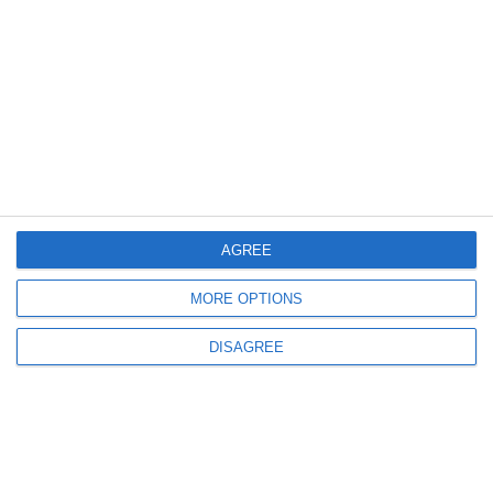
1250
06 Jul, 2026 13:32
Campionatul de old-boys Constanța
Rezultatele din etapa a 9-a a întrecerii fotbalistice a veteranilor (GALERIE
FOTO)
AGREE
MORE OPTIONS
DISAGREE
1065
11 Jun, 2026 09:32
Fotbal
Constructorul Topraisar a câștigat faza județeană Constanța a Cupei
României (GALERIE FOTO + VIDEO)