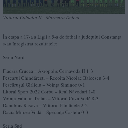
Viitorul Cobadin II - Marmura Deleni
În etapa a 17-a a Ligii a 5-a de fotbal a județului Constanța
s-au înregistrat rezultatele:
Seria Nord
Flacăra Crucea – Axiopolis Cernavodă II 1-3
Pescarul Ghindărești – Recolta Nicolae Bălcescu 3-4
Pescărușul Gîrliciu – Voința Siminoc 0-1
Litoral Sport 2022 Corbu – Real Năvodari 1-0
Voința Valu lui Traian – Viitorul Cuza Vodă 8-3
Danubius Rasova – Viitorul Fântânele 2-2
Dacia Mircea Vodă – Speranța Castelu 0-3
Seria Sud