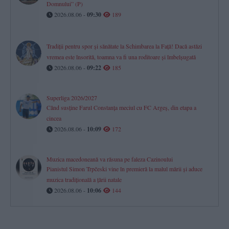
Domnului” (P)
2026.08.06 -
09:30
189
Tradiții pentru spor și sănătate la Schimbarea la Față! Dacă astăzi
vremea este însorită, toamna va fi una roditoare și îmbelșugată
2026.08.06 -
09:22
185
Superliga 2026/2027
Când susține Farul Constanța meciul cu FC Argeș, din etapa a
cincea
2026.08.06 -
10:09
172
Muzica macedoneană va răsuna pe faleza Cazinoului
Pianistul Simon Trpčeski vine în premieră la malul mării și aduce
muzica tradițională a țării natale
2026.08.06 -
10:06
144