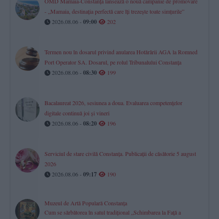
OMD Mamaia-Constanța lansează o nouă campanie de promovare
- „Mamaia, destinația perfectă care îți trezește toate simțurile”
2026.08.06 -
09:00
202
Termen nou în dosarul privind anularea Hotărârii AGA la Romned
Port Operator SA. Dosarul, pe rolul Tribunalului Constanța
2026.08.06 -
08:30
199
Bacalaureat 2026, sesiunea a doua. Evaluarea competențelor
digitale continuă joi și vineri
2026.08.06 -
08:20
196
Serviciul de stare civilă Constanţa. Publicaţii de căsătorie 5 august
2026
2026.08.06 -
09:17
190
Muzeul de Artă Populară Constanța
Cum se sărbătorea în satul tradițional „Schimbarea la Față a