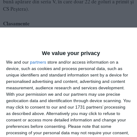
bună apărare din seria V, în care doar 22 de goluri a primit și
CS Peștera).
Clasamente
Seria Nord
1. Litoral Sport 2022 Corbu – 39p
We value your privacy
2. Axiopolis Cernavodă II – 39p
We and our
partners
store and/or access information on a
3. Voința Siminoc – 37p
device, such as cookies and process personal data, such as
4. Danubius Rasova – 36p
unique identifiers and standard information sent by a device for
5. Recolta Nicolae Bălcescu – 32p
personalised advertising and content, advertising and content
measurement, audience research and services development.
6. Flacăra Crucea – 27p
With your permission we and our partners may use precise
7. Speranța Castelu – 25p
geolocation data and identification through device scanning. You
8. Voința Valu lui Traian – 24p
may click to consent to our and our 1731 partners’ processing
9. Real Năvodari – 22p
as described above. Alternatively you may click to refuse to
10. Pescarul Ghindărești – 18p
consent or access more detailed information and change your
11. Viitorul Fântânele – 17p
preferences before consenting.
Please note that some
12. Dacia Mircea Vodă – 12p
processing of your personal data may not require your consent,