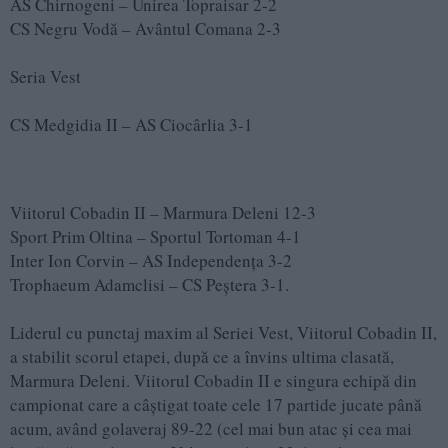
AS Chirnogeni – Unirea Topraisar 2-2
CS Negru Vodă – Avântul Comana 2-3
Seria Vest
CS Medgidia II – AS Ciocârlia 3-1
Viitorul Cobadin II – Marmura Deleni 12-3
Sport Prim Oltina – Sportul Tortoman 4-1
Inter Ion Corvin – AS Independența 3-2
Trophaeum Adamclisi – CS Peștera 3-1.
Liderul cu punctaj maxim al Seriei Vest, Viitorul Cobadin II,
a stabilit scorul etapei, după ce a învins ultima clasată,
Marmura Deleni. Viitorul Cobadin II e singura echipă din
campionat care a câștigat toate cele 17 partide jucate până
acum, având golaveraj 89-22 (cel mai bun atac și cea mai