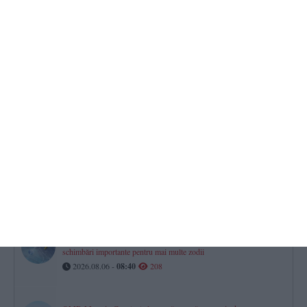
Egal în meciul dintre CS Agigea și CS Constructorul Constanța
2026.08.06 -
09:10
304
Trafic dirijat pe DN 2B, după răsturnarea unui autocamion.
Restricții pentru vehiculele de peste 7,5 tone în județele aflate sub
Cod Roșu de caniculă
2026.08.06 -
08:00
252
Legea biodiversității revine astăzi în plenul Senatului, după noi
modificări adoptate de deputați
2026.08.06 -
08:10
220
Horoscop pentru joi, 6 august 2026. Oportunități financiare și
schimbări importante pentru mai multe zodii​
2026.08.06 -
08:40
208